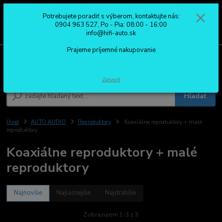
Potrebujete poradiť s výberom, kontaktujte nás:
0
ks
0904 963 527
0904 963 527, Po - Pia: 08:00 - 16:00
za
0,00 €
Po - Pia: 08:00 - 16:00
info@hifi-auto.sk
Prajeme príjemné nakupovanie
Menu
Zatvoriť
Hľadať
Úvod
AUTO AUDIO
Reproduktory
Koaxiálne reproduktory + malé
reproduktory
Koaxiálne reproduktory + malé
reproduktory
Najnovšie
Najlacnejšie
Najdrahšie
Zobrazujem 1-3 z 3