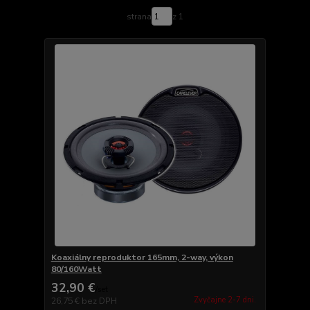
strana
z 1
Koaxiálny reproduktor 165mm, 2-way, výkon
80/160Watt
32,90 €
/
set
Zvyčajne 2-7 dni.
26,75 €
bez DPH