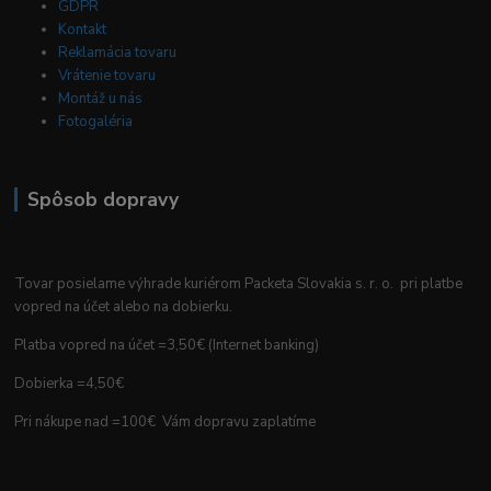
GDPR
Kontakt
Reklamácia tovaru
Vrátenie tovaru
Montáž u nás
Fotogaléria
Spôsob dopravy
Tovar posielame výhrade kuriérom Packeta Slovakia s. r. o. pri platbe
vopred na účet alebo na dobierku.
Platba vopred na účet =3,50€ (Internet banking)
Dobierka =4,50€
Pri nákupe nad =100€ Vám dopravu zaplatíme