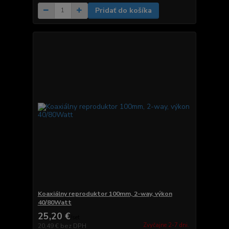
Pridať do košíka
Koaxiálny reproduktor 100mm, 2-way, výkon
40/80Watt
25,20 €
/
set
Zvyčajne 2-7 dni.
20,49 €
bez DPH