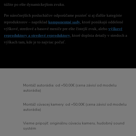
túžite po ešte dynamickejšom zvuku.
Pre náročnejších poslucháčov odporúčame pozrieť si aj ďalšie kategórie
reproduktorov – napríklad
komponentné sady
, ktoré ponúkajú oddelené
výškové, stredové a basové meniče pre ešte čistejší zvuk, alebo
výškové
reproduktory a stredové reproduktory
, ktoré doplnia detaily v stredoch a
výškach tam, kde je to najviac počuť.
Montáž autorádia: od =50,00€ (cena závisí od modelu
autorádia)
Montáž cúvacej kamery: od =50,00€ (cena závisí od modelu
autorádia)
Vieme pripojiť: originálnu cúvaciu kameru, hudobný sound
systém