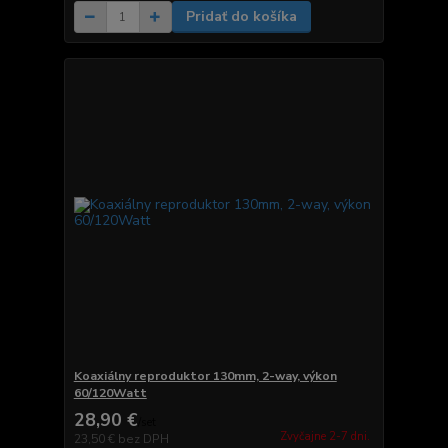
Pridať do košíka
Koaxiálny reproduktor 130mm, 2-way, výkon
60/120Watt
28,90 €
/
set
Zvyčajne 2-7 dni.
23,50 €
bez DPH