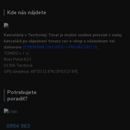
Kde nás nájdete
Kancelária v Terchovej: Tovar je možné osobne prevziať v našej
kancelárii po objednaní tovaru cez e-shop a následnom tel.
dohovore
(!!! NEMÁME OBCHOD = PREVÁDZKU !!!).
TOMDO s. r. o.
Biely Potok 623
01306 Terchová
GPS súradnice: 49°15'31.6"N 19°03'27.8"E
Potrebujete
poradiť?
0904 963