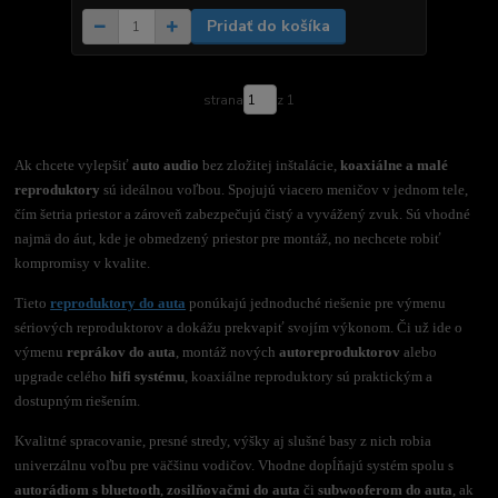
Pridať do košíka
strana
z 1
Ak chcete vylepšiť
auto audio
bez zložitej inštalácie,
koaxiálne a malé
reproduktory
sú ideálnou voľbou. Spojujú viacero meničov v jednom tele,
čím šetria priestor a zároveň zabezpečujú čistý a vyvážený zvuk. Sú vhodné
najmä do áut, kde je obmedzený priestor pre montáž, no nechcete robiť
kompromisy v kvalite.
Tieto
reproduktory do auta
ponúkajú jednoduché riešenie pre výmenu
sériových reproduktorov a dokážu prekvapiť svojím výkonom. Či už ide o
výmenu
reprákov do auta
, montáž nových
autoreproduktorov
alebo
upgrade celého
hifi systému
, koaxiálne reproduktory sú praktickým a
dostupným riešením.
Kvalitné spracovanie, presné stredy, výšky aj slušné basy z nich robia
univerzálnu voľbu pre väčšinu vodičov. Vhodne dopĺňajú systém spolu s
autorádiom s bluetooth
,
zosilňovačmi do auta
či
subwooferom do auta
, ak