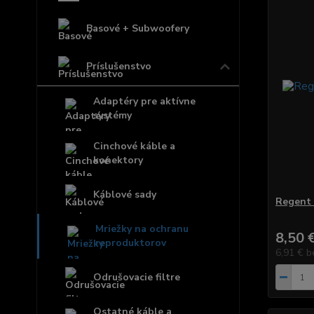
Basové + Subwoofery
Príslušenstvo
Adaptéry pre aktívne
systémy
Cinchové káble a
konektory
Káblové sady
Regent 
Mriežky na ochranu
8,50 
reproduktorov
6,91 €
b
Odrušovacie filtre
Ostatné káble a