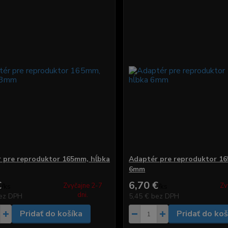
 pre reproduktor 165mm, hĺbka
Adaptér pre reproduktor 1
6mm
€
6,70 €
Zvyčajne 2-7
Zv
/
ks
/
ks
dni.
ez DPH
5,45 €
bez DPH
Pridať do košíka
Pridať do koš