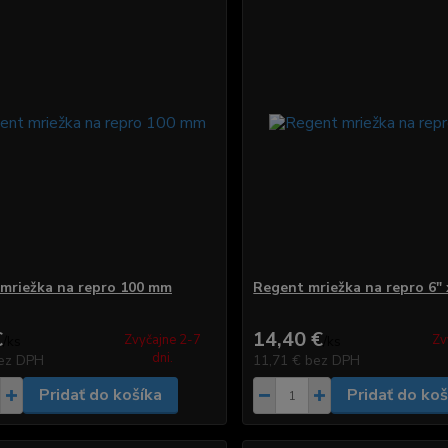
mriežka na repro 100 mm
Regent mriežka na repro 6" 
€
14,40 €
Zvyčajne 2-7
Zv
/
ks
/
ks
dni.
ez DPH
11,71 €
bez DPH
Pridať do košíka
Pridať do koš