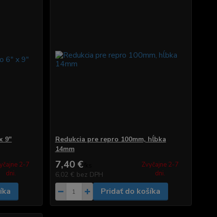
x 9"
Redukcia pre repro 100mm, hĺbka
14mm
7,40 €
yčajne 2-7
Zvyčajne 2-7
/
ks
dni.
dni.
6,02 €
bez DPH
íka
Pridať do košíka