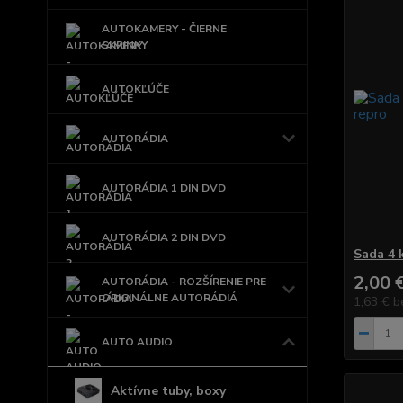
AUTOKAMERY - ČIERNE
SKRINKY
AUTOKĽÚČE
AUTORÁDIA
AUTORÁDIA 1 DIN DVD
AUTORÁDIA 2 DIN DVD
Sada 4 
2,00 
AUTORÁDIA - ROZŠÍRENIE PRE
ORIGINÁLNE AUTORÁDIÁ
1,63 €
b
AUTO AUDIO
Aktívne tuby, boxy