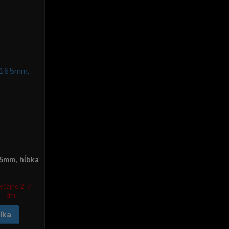
65mm, hĺbka
yčajne 2-7
dni.
íka