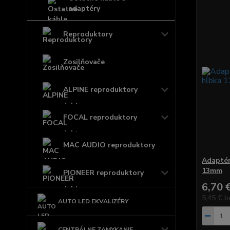
adaptéry
Reproduktory
Zosilňovače
ALPINE reproduktory
FOCAL reproduktory
MAC AUDIO reproduktory
Adaptér
13mm
PIONEER reproduktory
6,70 
5,45 €
b
AUTO LED EKVALIZÉRY
CENTRÁLNE ZAMYKANIE