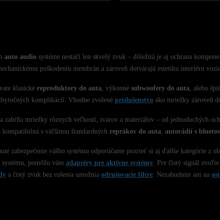
om
auto audio
systéme nestačí len skvelý zvuk – dôležitá je aj ochrana kompone
echanickému poškodeniu membrán a zároveň dotvárajú estetiku interiéru vozid
vate klasické
reproduktory do auta
, výkonné
subwoofery do auta
, alebo šp
zbytočných komplikácií. Vhodne zvolené
príslušenstvo
ako mriežky zároveň d
 zahŕňa mriežky rôznych veľkostí, tvarov a materiálov – od jednoduchých ochr
a kompatibilná s väčšinou štandardných
reprákov do auta
,
autorádií s blueto
né zabezpečenie vášho systému odporúčame pozrieť si aj ďalšie kategórie z obla
 systému, pomôžu vám
adaptéry pre aktívne systémy
. Pre čistý signál zvoľt
dy
a čistý zvuk bez rušenia umožnia
odrušovacie filtre
. Nezabudnite ani na
os