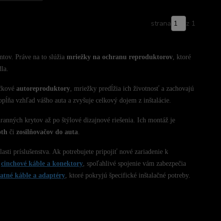
strana
z 1
ntov. Práve na to slúžia
mriežky na ochranu reproduktorov
, ktoré
la.
ičkové
autoreproduktory
, mriežky predĺžia ich životnosť a zachovajú
opĺňa vzhľad vášho
auta a zvyšuje celkový dojem z inštalácie.
anných krytov až po štýlové dizajnové riešenia. Ich montáž je
oth
či
zosilňovačov do auta
.
sti príslušenstva. Ak potrebujete pripojiť nové zariadenie k
e
cinchové káble a konektory
, spoľahlivé spojenie vám zabezpečia
tatné káble a adaptéry
, ktoré pokryjú špecifické inštalačné potreby.