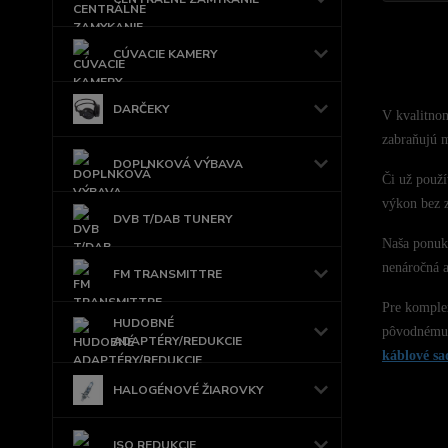
CÚVACIE KAMERY
DARČEKY
V kvalitn
zabraňujú m
DOPLNKOVÁ VÝBAVA
Či už použí
výkon bez 
DVB T/DAB TUNERY
Naša ponuka
nenáročná 
FM TRANSMITTRE
Pre komplex
HUDOBNÉ
pôvodnému
ADAPTÉRY/REDUKCIE
káblové sa
HALOGÉNOVÉ ŽIAROVKY
ISO REDUKCIE