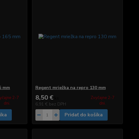
65 mm
Regent mriežka na repro 130 mm
8,50 €
yčajne 2-7
Zvyčajne 2-7
/
ks
dni.
dni.
6,91 €
bez DPH
íka
Pridať do košíka