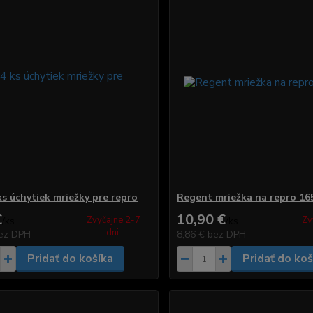
ks úchytiek mriežky pre repro
Regent mriežka na repro 1
€
10,90 €
Zvyčajne 2-7
Zv
/
ks
/
ks
dni.
ez DPH
8,86 €
bez DPH
Pridať do košíka
Pridať do koš