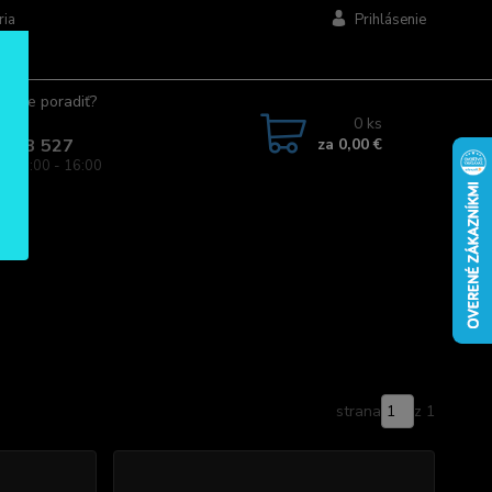
ria
Prihlásenie
ujete poradiť?
jte.
0
ks
za
0,00 €
 963 527
a: 08:00 - 16:00
strana
z 1