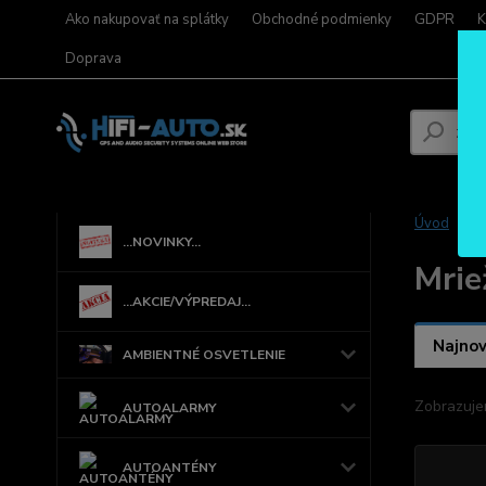
Ako nakupovať na splátky
Obchodné podmienky
GDPR
K
Doprava
Úvod
...NOVINKY...
Mrie
...AKCIE/VÝPREDAJ...
Najnov
AMBIENTNÉ OSVETLENIE
Zobrazuje
AUTOALARMY
AUTOANTÉNY