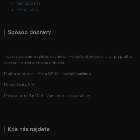
Montáž u nás
Fotogaléria
Spôsob dopravy
Tovar posielame výhrade kuriérom Packeta Slovakia s. r. o. pri platbe
vopred na účet alebo na dobierku.
Platba vopred na účet =3,50€ (Internet banking)
Dobierka =4,50€
Pri nákupe nad =100€ Vám dopravu zaplatíme
Kde nás nájdete