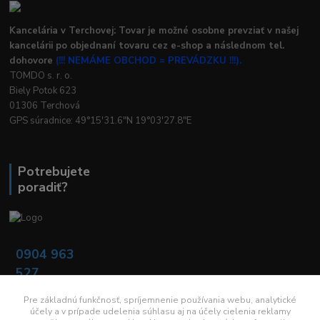
Kancelária v Terchovej: Tovar je možné osobne prevziať v našej
kancelárii po objednaní tovaru cez e-shop a následnom tel.
dohovore
(!!! NEMÁME OBCHOD = PREVÁDZKU !!!).
TOMDO s. r. o.
Biely Potok 623
01306 Terchová
GPS súradnice: 49°15'31.6"N 19°03'27.8"E
Potrebujete
poradiť?
0904 963
527
Po - Pia: 08:00 -
16:00
Pre základnú funkčnosť, spríjemnenie používania webu, analytické
účely a v prípade udelenia súhlasu aj na účely cielenia reklamy