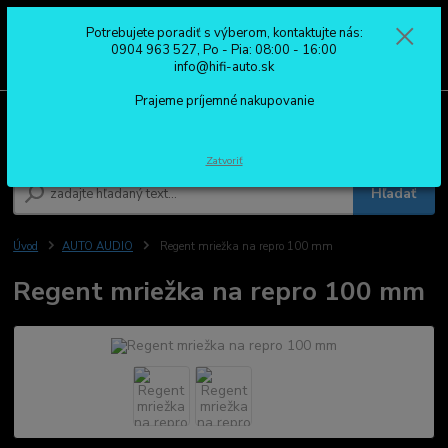
Potrebujete poradiť s výberom, kontaktujte nás:
0
ks
0904 963 527
0904 963 527, Po - Pia: 08:00 - 16:00
za
0,00 €
Po - Pia: 08:00 - 16:00
info@hifi-auto.sk
Prajeme príjemné nakupovanie
Menu
Zatvoriť
Hľadať
Úvod
AUTO AUDIO
Regent mriežka na repro 100 mm
Regent mriežka na repro 100 mm