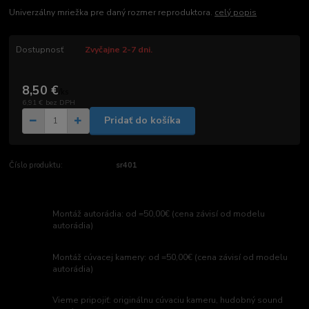
Univerzálny mriežka pre daný rozmer reproduktora.
celý popis
Dostupnosť
Zvyčajne 2-7 dni.
8,50 €
/
ks
6,91 €
bez DPH
Pridať do košíka
Číslo produktu:
sr401
Montáž autorádia: od =50,00€ (cena závisí od modelu
autorádia)
Montáž cúvacej kamery: od =50,00€ (cena závisí od modelu
autorádia)
Vieme pripojiť: originálnu cúvaciu kameru, hudobný sound