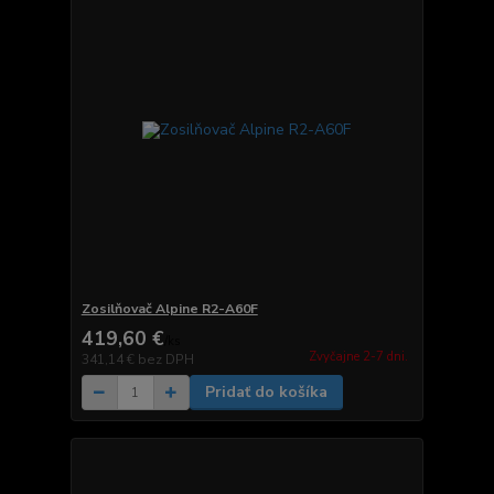
Zosilňovač Alpine R2-A60F
419,60 €
/
ks
Zvyčajne 2-7 dni.
341,14 €
bez DPH
Pridať do košíka