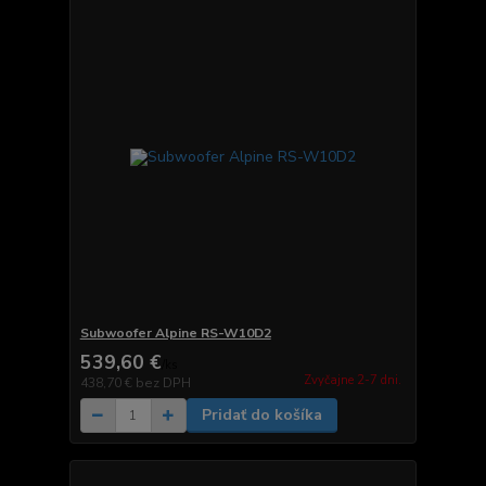
Subwoofer Alpine RS-W10D2
539,60 €
/
ks
Zvyčajne 2-7 dni.
438,70 €
bez DPH
Pridať do košíka