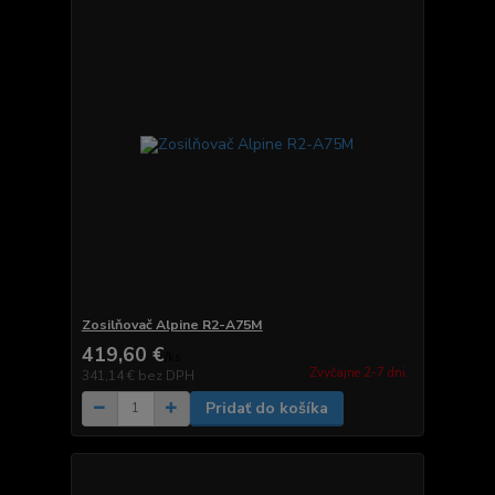
Zosilňovač Alpine R2-A75M
419,60 €
/
ks
Zvyčajne 2-7 dni.
341,14 €
bez DPH
Pridať do košíka