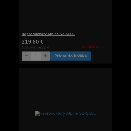
Reproduktory Alpine S2-S80C
219,60 €
/
ks
Zvyčajne 2-7 dni.
178,54 €
bez DPH
Pridať do košíka