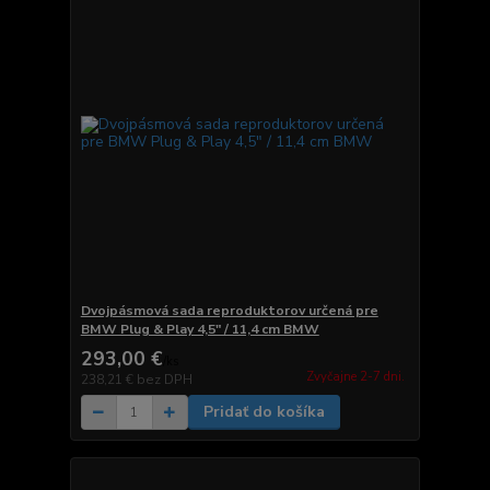
Dvojpásmová sada reproduktorov určená pre
BMW Plug & Play 4,5" / 11,4 cm BMW
293,00 €
/
ks
Zvyčajne 2-7 dni.
238,21 €
bez DPH
Pridať do košíka