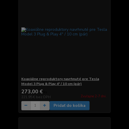
Koaxiálne reproduktory navrhnuté pre Tesla
Model 3 Plug & Play 4" / 10 cm (pár)
273,00 €
/
ks
Zvyčajne 2-7 dni.
221,95 €
bez DPH
Pridať do košíka