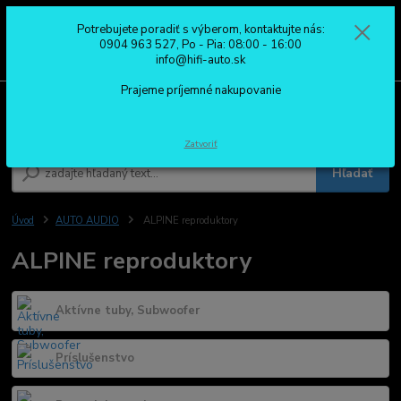
Potrebujete poradiť s výberom, kontaktujte nás:
0
ks
0904 963 527
0904 963 527, Po - Pia: 08:00 - 16:00
za
0,00 €
Po - Pia: 08:00 - 16:00
info@hifi-auto.sk
Prajeme príjemné nakupovanie
Menu
Zatvoriť
Hľadať
Úvod
AUTO AUDIO
ALPINE reproduktory
ALPINE reproduktory
Aktívne tuby, Subwoofer
Príslušenstvo