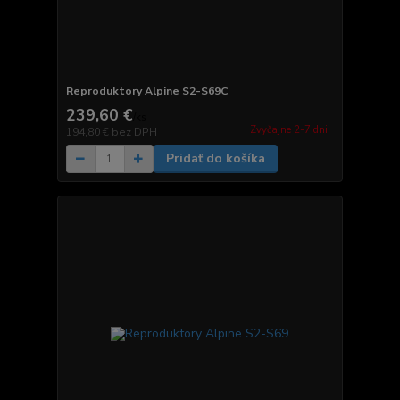
Reproduktory Alpine S2-S69C
239,60 €
/
ks
Zvyčajne 2-7 dni.
194,80 €
bez DPH
Pridať do košíka