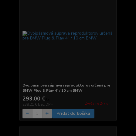
Dvojpásmová súprava reproduktorov určená pre
BMW Plug & Play 4" / 10 cm BMW
293,00 €
/
ks
Zvyčajne 2-7 dni.
238,21 €
bez DPH
Pridať do košíka