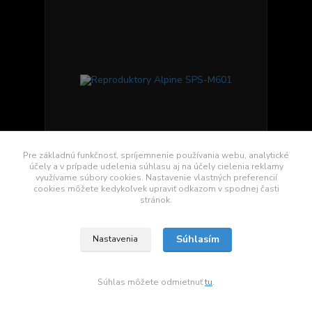
Pre základnú funkčnosť, spríjemnenie používania webu, analytické
účely a v prípade udelenia súhlasu aj na účely cielenia reklamy
využívame súbory cookies. Nastavenie vlastných preferencií
cookies môžete kedykoľvek upraviť odkazom v spodnej časti
Reproduktory Alpine SPS-M601
stránok.
117,40 €
/
ks
Zvyčajne 2-7 dni.
95,45 €
bez DPH
Súhlasím
Nastavenia
Pridať do košíka
Súhlas môžete odmietnuť
tu
.