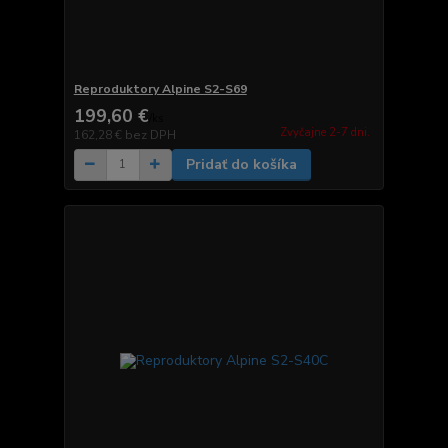
Reproduktory Alpine S2-S69
199,60 €
/
ks
Zvyčajne 2-7 dni.
162,28 €
bez DPH
Pridať do košíka