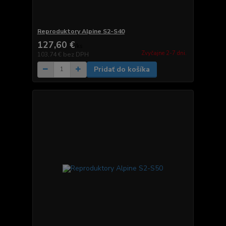
Reproduktory Alpine S2-S40
127,60 €
/
ks
Zvyčajne 2-7 dni.
103,74 €
bez DPH
Pridať do košíka