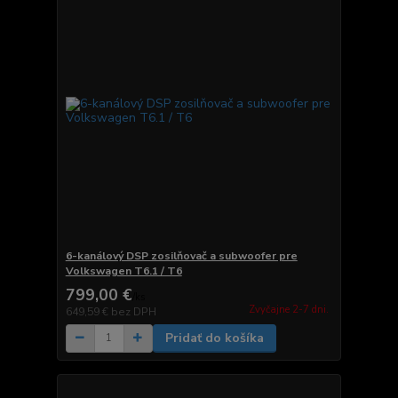
6-kanálový DSP zosilňovač a subwoofer pre
Volkswagen T6.1 / T6
799,00 €
/
ks
Zvyčajne 2-7 dni.
649,59 €
bez DPH
Pridať do košíka