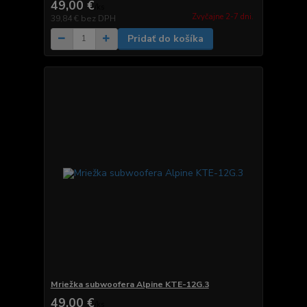
49,00 €
/
ks
Zvyčajne 2-7 dni.
39,84 €
bez DPH
Pridať do košíka
Mriežka subwoofera Alpine KTE-12G.3
49,00 €
/
ks