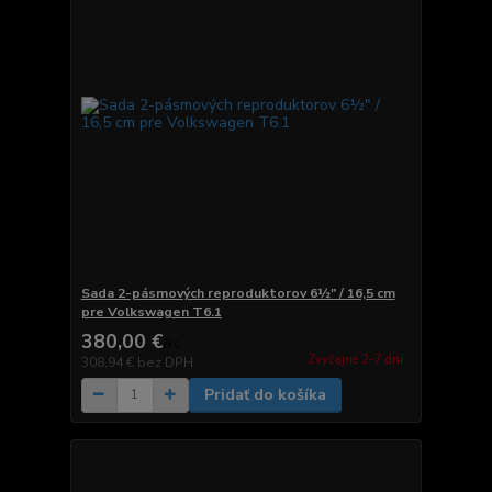
Sada 2-pásmových reproduktorov 6½" / 16,5 cm
pre Volkswagen T6.1
380,00 €
/
ks
Zvyčajne 2-7 dni.
308,94 €
bez DPH
Pridať do košíka