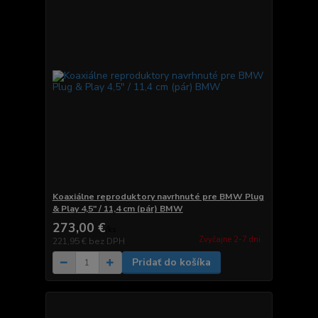
Koaxiálne reproduktory navrhnuté pre BMW Plug
& Play 4,5" / 11,4 cm (pár) BMW
273,00 €
/
ks
Zvyčajne 2-7 dni.
221,95 €
bez DPH
Pridať do košíka