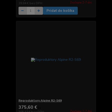
Zvyčajne 2-7 dni.
39,84 €
bez DPH
Pridať do košíka
Reproduktory Alpine R2-S69
375,60 €
/
ks
Zvyčajne 2-7 dni.
305,37 €
bez DPH