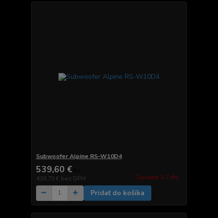
Subwoofer Alpine RS-W10D4
539,60 €
/
ks
Zvyčajne 2-7 dni.
438,70 €
bez DPH
Pridať do košíka