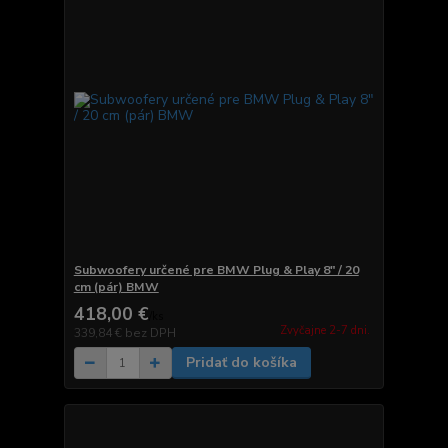
Subwoofery určené pre BMW Plug & Play 8" / 20
cm (pár) BMW
418,00 €
/
ks
Zvyčajne 2-7 dni.
339,84 €
bez DPH
Pridať do košíka