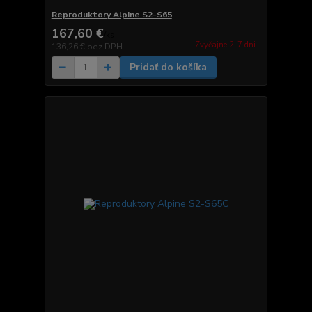
Reproduktory Alpine S2-S65
167,60 €
/
ks
Zvyčajne 2-7 dni.
136,26 €
bez DPH
Pridať do košíka