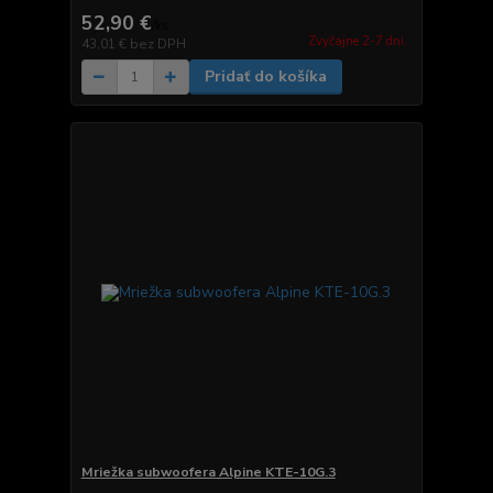
52,90 €
/
ks
Zvyčajne 2-7 dni.
43,01 €
bez DPH
Pridať do košíka
Mriežka subwoofera Alpine KTE-10G.3