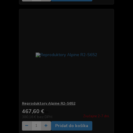
Reproduktory Alpine R2-S652
467,60 €
/
ks
Zvyčajne 2-7 dni.
380,16 €
bez DPH
Pridať do košíka