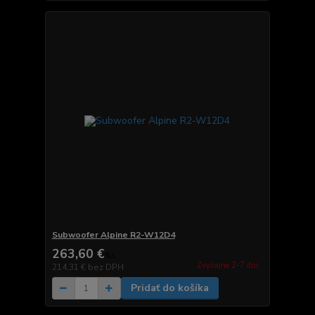
Subwoofer Alpine R2-W12D4
263,60 €
/
ks
Zvyčajne 2-7 dni.
214,31 €
bez DPH
Pridať do košíka