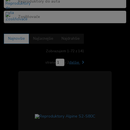
Reproduktory do auta
Zosilňovače
Najnovšie
Najlacnejšie
Najdrahšie
Zobrazujem 1-72 z 141
strana
z 2
ďalšie