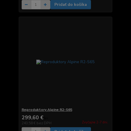
Pridať do košíka
Reproduktory Alpine R2-S65
299,60 €
/
ks
Zvyčajne 2-7 dni.
243,58 €
bez DPH