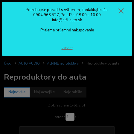
Potrebujete poradiť s výberom, kontaktujte nás:
0
ks
0904 963 527
0904 963 527, Po - Pia: 08:00 - 16:00
za
0,00 €
Po - Pia: 08:00 - 16:00
info@hifi-auto.sk
Prajeme príjemné nakupovanie
Menu
Hľadať
Zatvoriť
Úvod
AUTO AUDIO
ALPINE reproduktory
Reproduktory do auta
Reproduktory do auta
Najnovšie
Najlacnejšie
Najdrahšie
Zobrazujem 1-61 z 61
strana
z 1