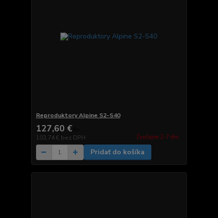
Reproduktory Alpine S2-S40
127,60 €
/
ks
Zvyčajne 2-7 dni.
103,74 €
bez DPH
Pridať do košíka