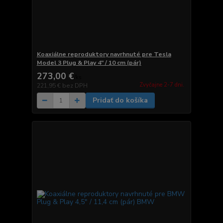
Koaxiálne reproduktory navrhnuté pre Tesla
Model 3 Plug & Play 4" / 10 cm (pár)
273,00 €
/
ks
Zvyčajne 2-7 dni.
221,95 €
bez DPH
Pridať do košíka