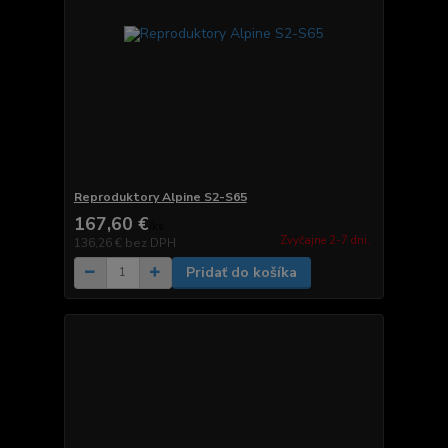
Reproduktory Alpine S2-S65
167,60 €
/
ks
Zvyčajne 2-7 dni.
136,26 €
bez DPH
Pridať do košíka