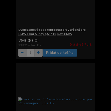
Dvojpásmová sada reproduktorov určená pre
BMW Plug & Play 4,5" / 11,4 cm BMW
293,00 €
/
ks
Zvyčajne 2-7 dni.
238,21 €
bez DPH
Pridať do košíka