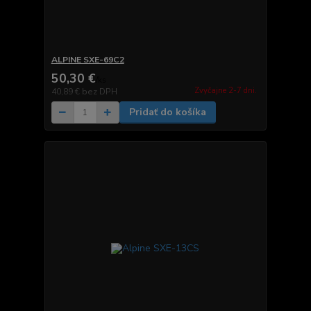
ALPINE SXE-69C2
50,30 €
/
ks
Zvyčajne 2-7 dni.
40,89 €
bez DPH
Pridať do košíka