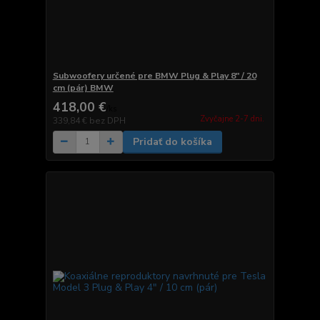
Subwoofery určené pre BMW Plug & Play 8" / 20
cm (pár) BMW
418,00 €
/
ks
Zvyčajne 2-7 dni.
339,84 €
bez DPH
Pridať do košíka