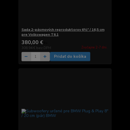
Sada 2-pásmových reproduktorov 6½" / 16,5 cm
pre Volkswagen T6.1
380,00 €
/
ks
Zvyčajne 2-7 dni.
308,94 €
bez DPH
Pridať do košíka