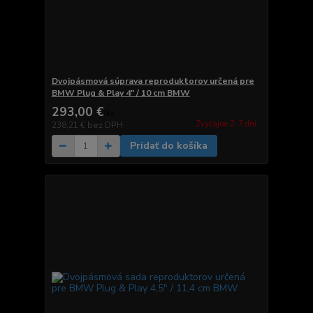
Dvojpásmová súprava reproduktorov určená pre
BMW Plug & Play 4" / 10 cm BMW
293,00 €
/
ks
Zvyčajne 2-7 dni.
238,21 €
bez DPH
Pridať do košíka