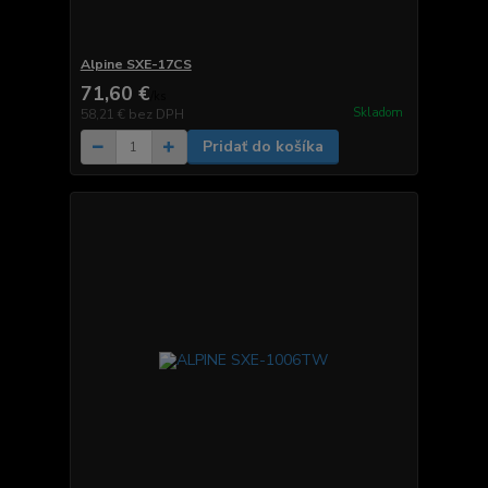
Alpine SXE-17CS
71,60 €
/
ks
Skladom
58,21 €
bez DPH
Pridať do košíka