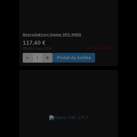
Reproduktory Alpine SPS-M601
117,40 €
/
ks
Zvyčajne 2-7 dni.
95,45 €
bez DPH
Pridať do košíka