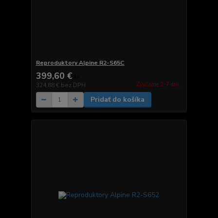
Reproduktory Alpine R2-S65C
399,60 €
/
ks
Zvyčajne 2-7 dni.
324,88 €
bez DPH
Pridať do košíka