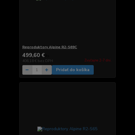
Reproduktory Alpine R2-S69C
499,60 €
/
ks
Zvyčajne 2-7 dni.
406,18 €
bez DPH
Pridať do košíka