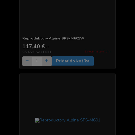
Reproduktory Alpine SPS-M601W
117,40 €
/
ks
Zvyčajne 2-7 dni.
95,45 €
bez DPH
Pridať do košíka