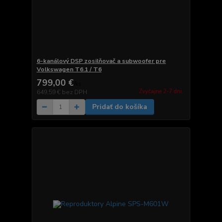
6-kanálový DSP zosilňovač a subwoofer pre
Volkswagen T6.1 / T6
799,00 €
/
ks
Zvyčajne 2-7 dni.
649,59 €
bez DPH
Pridať do košíka