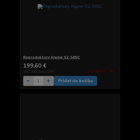
Reproduktory Alpine S2-S65C
199,60 €
/
ks
Zvyčajne 2-7 dni.
162,28 €
bez DPH
Pridať do košíka