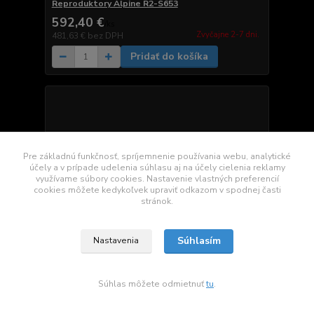
Reproduktory Alpine R2-S653
592,40 €
/
ks
Zvyčajne 2-7 dni.
481,63 €
bez DPH
Pridať do košíka
Pre základnú funkčnosť, spríjemnenie používania webu, analytické
účely a v prípade udelenia súhlasu aj na účely cielenia reklamy
využívame súbory cookies. Nastavenie vlastných preferencií
cookies môžete kedykoľvek upraviť odkazom v spodnej časti
stránok.
Súhlasím
Nastavenia
Súhlas môžete odmietnuť
tu
.
Alpine SPC-106CRA2