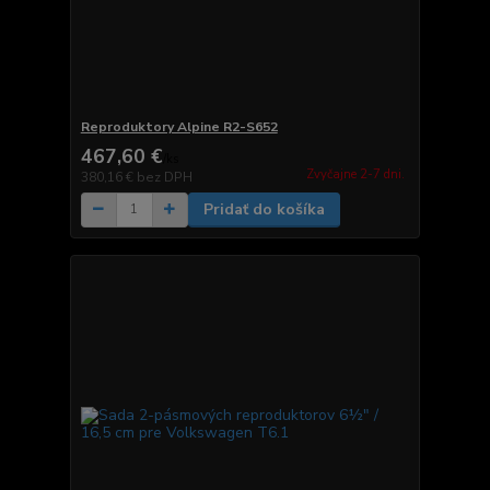
Reproduktory Alpine R2-S652
467,60 €
/
ks
Zvyčajne 2-7 dni.
380,16 €
bez DPH
Pridať do košíka