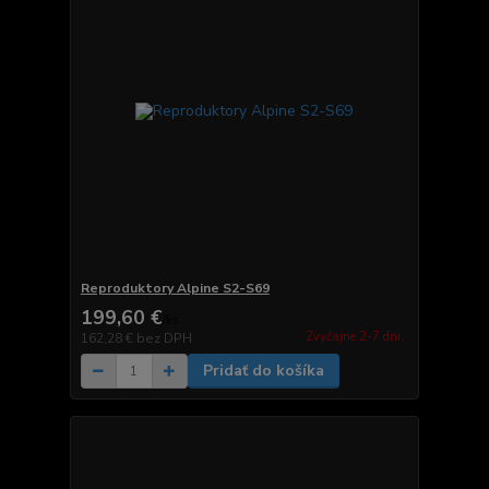
Reproduktory Alpine S2-S69
199,60 €
/
ks
Zvyčajne 2-7 dni.
162,28 €
bez DPH
Pridať do košíka