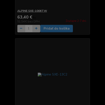
ALPINE SXE-1006TW
63,40 €
/
ks
Zvyčajne 2-7 dni.
51,54 €
bez DPH
Pridať do košíka