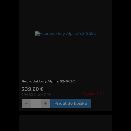
Reproduktory Alpine S2-S69C
239,60 €
/
ks
Zvyčajne 2-7 dni.
194,80 €
bez DPH
Pridať do košíka