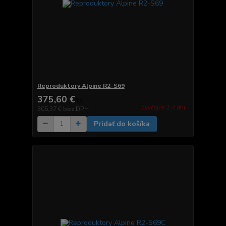
Reproduktory Alpine R2-S69
375,60 €
/
ks
Zvyčajne 2-7 dni.
305,37 €
bez DPH
Pridať do košíka