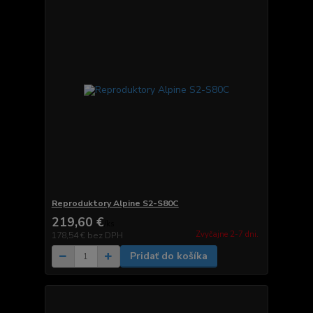
Reproduktory Alpine S2-S80C
219,60 €
/
ks
Zvyčajne 2-7 dni.
178,54 €
bez DPH
Pridať do košíka