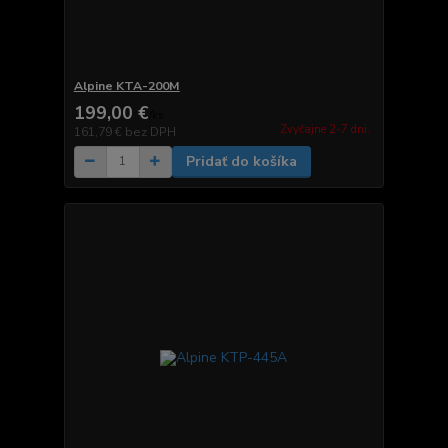
Alpine KTA-200M
199,00 €
/
ks
Zvyčajne 2-7 dni.
161,79 €
bez DPH
Pridať do košíka