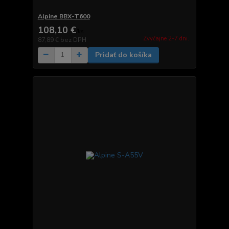
Alpine BBX-T600
108,10 €
/
ks
Zvyčajne 2-7 dni.
87,89 €
bez DPH
Pridať do košíka