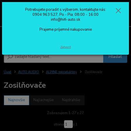
Potrebujete poradiť s výberom, kontaktujte nás:
0
ks
0904 963 527
0904 963 527, Po - Pia: 08:00 - 16:00
za
0,00 €
Po - Pia: 08:00 - 16:00
info@hifi-auto.sk
Prajeme príjemné nakupovanie
Menu
Zatvoriť
Hľadať
Úvod
AUTO AUDIO
ALPINE reproduktory
Zosilňovače
Zosilňovače
Najnovšie
Najlacnejšie
Najdrahšie
Zobrazujem 1-27 z 27
strana
z 1