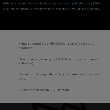
inštalácia bezproblémová, siahnite aj po kvalitnom
príslušenstve
– káble,
adaptéry či poistkové držiaky zaručia bezpečnosť a výkon bez výpadkov.
Montáž autorádia: od =50,00€ (cena závisí od modelu
autorádia)
Montáž cúvacej kamery: od =50,00€ (cena závisí od modelu
autorádia)
Vieme pripojiť: originálnu cúvaciu kameru, hudobný sound
systém
Vieme pripojiť: prednú DVR kameru