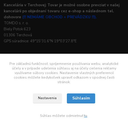
Kancelária v Terchovej: Tovar je možné osobne prevziať v našej
kancelárii po objednaní tovaru cez e-shop a následnom tel.
dohovore
(!!! NEMÁME OBCHOD = PREVÁDZKU !!!).
TOMDO s. r. o.
Biely Potok 623
01306 Terchová
GPS súradnice: 49°15'31.6"N 19°03'27.8"E
Potrebujete
Pre základnú funkčnosť, spríjemnenie používania webu, analytické
poradiť?
účely a v prípade udelenia súhlasu aj na účely cielenia reklamy
využívame súbory cookies. Nastavenie vlastných preferencií
cookies môžete kedykoľvek upraviť odkazom v spodnej časti
stránok.
0904 963
Súhlasím
Nastavenia
527
Po - Pia: 08:00 -
16:00
Súhlas môžete odmietnuť
tu
.
info@hifi-