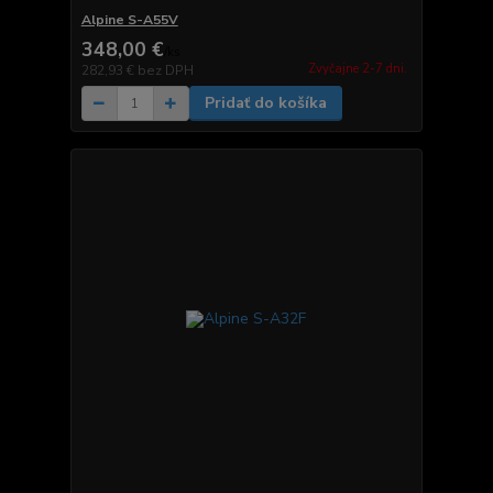
Alpine S-A55V
348,00 €
/
ks
Zvyčajne 2-7 dni.
282,93 €
bez DPH
Pridať do košíka