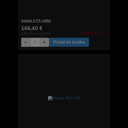
Alpine KTP-445A
166,40 €
/
ks
Zvyčajne 2-7 dni.
135,28 €
bez DPH
Pridať do košíka