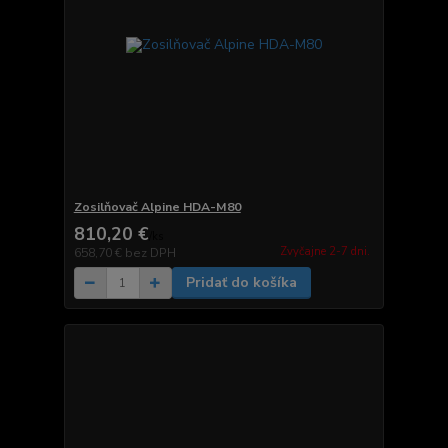
Zosilňovač Alpine HDA-M80
810,20 €
/
ks
Zvyčajne 2-7 dni.
658,70 €
bez DPH
Pridať do košíka