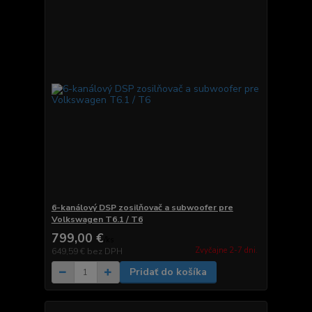
6-kanálový DSP zosilňovač a subwoofer pre
Volkswagen T6.1 / T6
799,00 €
/
ks
Zvyčajne 2-7 dni.
649,59 €
bez DPH
Pridať do košíka