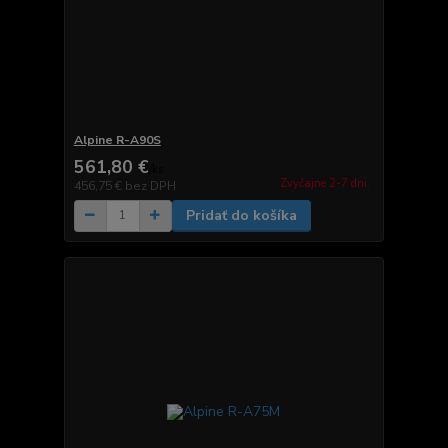
Alpine R-A90S
561,80 €
/
ks
Zvyčajne 2-7 dni.
456,75 €
bez DPH
Pridať do košíka