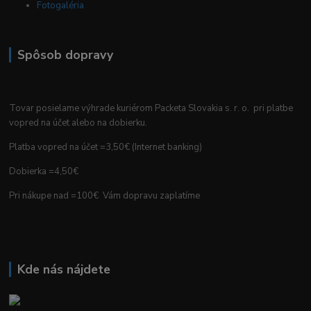
Fotogaléria
Spôsob dopravy
Tovar posielame výhrade kuriérom Packeta Slovakia s. r. o. pri platbe
vopred na účet alebo na dobierku.
Platba vopred na účet =3,50€ (Internet banking)
Dobierka =4,50€
Pri nákupe nad =100€ Vám dopravu zaplatíme
Kde nás nájdete