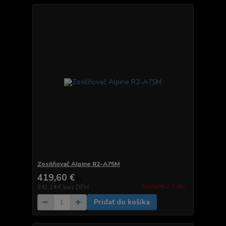
Zosilňovač Alpine R2-A75M
419,60 €
/
ks
Zvyčajne 2-7 dni.
341,14 €
bez DPH
Pridať do košíka