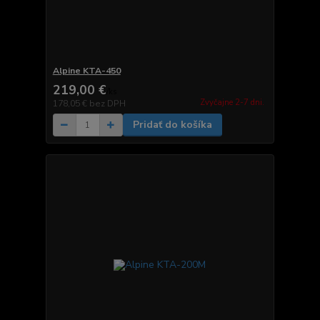
Alpine KTA-450
219,00 €
/
ks
Zvyčajne 2-7 dni.
178,05 €
bez DPH
Pridať do košíka