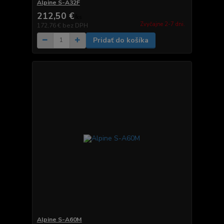
Alpine S-A32F
212,50 €
/
ks
Zvyčajne 2-7 dni.
172,76 €
bez DPH
Pridať do košíka
Alpine S-A60M