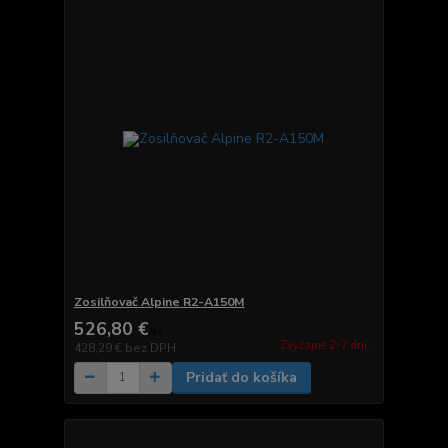
Zosilňovač Alpine R2-A150M
526,80 €
/
ks
Zvyčajne 2-7 dni.
428,29 €
bez DPH
Pridať do košíka