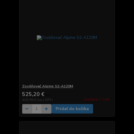
Zosilňovač Alpine S2-A120M
525,20 €
/
ks
Zvyčajne 2-7 dni.
426,99 €
bez DPH
Pridať do košíka