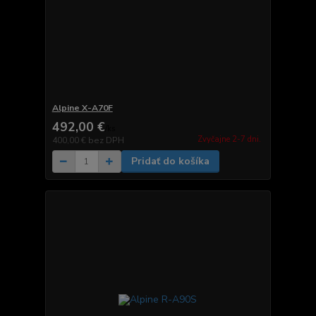
Alpine X-A70F
492,00 €
/
ks
Zvyčajne 2-7 dni.
400,00 €
bez DPH
Pridať do košíka