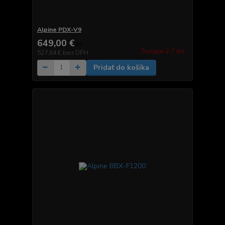
Alpine PDX-V9
649,00 €
/
ks
Zvyčajne 2-7 dni.
527,64 €
bez DPH
Pridať do košíka