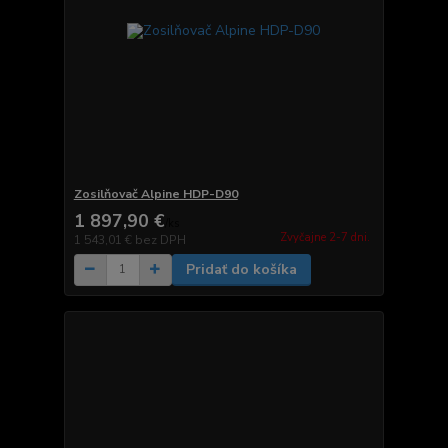
Zosilňovač Alpine HDP-D90
1 897,90 €
/
ks
Zvyčajne 2-7 dni.
1 543,01 €
bez DPH
Pridať do košíka