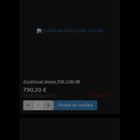
Zosilňovač Alpine PXE-C80-88
790,30 €
/
ks
Zvyčajne 2-7 dni.
642,52 €
bez DPH
Pridať do košíka