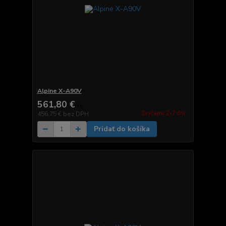
Alpine X-A90V
561,80 €
/
ks
Zvyčajne 2-7 dni.
456,75 €
bez DPH
Pridať do košíka