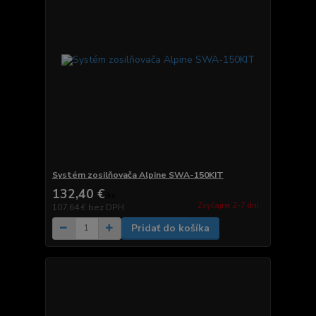
Systém zosilňovača Alpine SWA-150KIT
132,40 €
/
ks
Zvyčajne 2-7 dni.
107,64 €
bez DPH
Pridať do košíka