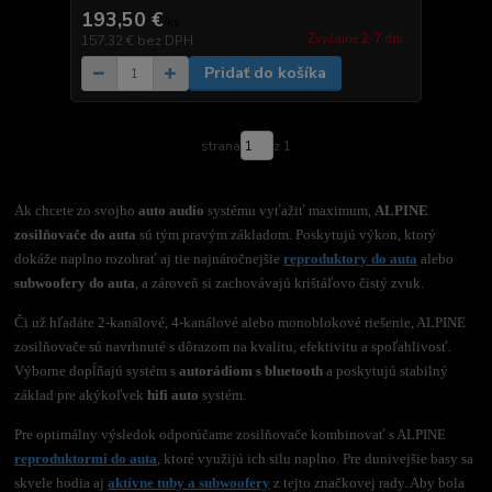
193,50 €
/
ks
Zvyčajne 2-7 dni.
157,32 €
bez DPH
Pridať do košíka
strana
z 1
Ak chcete zo svojho
auto audio
systému vyťažiť maximum,
ALPINE
zosilňovače do auta
sú tým pravým základom. Poskytujú výkon, ktorý
dokáže naplno rozohrať aj tie najnáročnejšie
reproduktory do auta
alebo
subwoofery do auta
, a zároveň si zachovávajú krištáľovo čistý zvuk.
Či už hľadáte 2-kanálové, 4-kanálové alebo monoblokové riešenie, ALPINE
zosilňovače sú navrhnuté s dôrazom na kvalitu, efektivitu a spoľahlivosť.
Výborne dopĺňajú systém s
autorádiom s bluetooth
a poskytujú stabilný
základ pre akýkoľvek
hifi auto
systém.
Pre optimálny výsledok odporúčame zosilňovače kombinovať s ALPINE
reproduktormi do auta
, ktoré využijú ich silu naplno. Pre dunivejšie basy sa
skvele hodia aj
aktívne tuby a subwoofery
z tejto značkovej rady. Aby bola