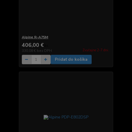
Alpine R-A75M
406,00 €
/
ks
Zvyčajne 2-7 dni.
330,08 €
bez DPH
Pridať do košíka