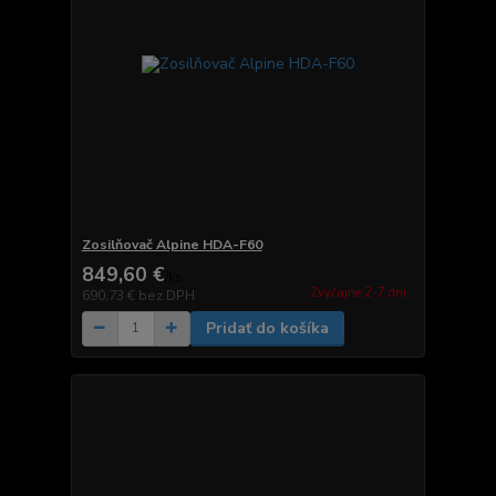
Zosilňovač Alpine HDA-F60
849,60 €
/
ks
Zvyčajne 2-7 dni.
690,73 €
bez DPH
Pridať do košíka