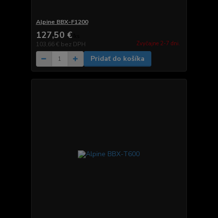
Alpine BBX-F1200
127,50 €
/
ks
Zvyčajne 2-7 dni.
103,66 €
bez DPH
Pridať do košíka