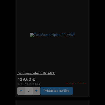
Zosilňovač Alpine R2-A60F
419,60 €
/
ks
Zvyčajne 2-7 dni.
341,14 €
bez DPH
Pridať do košíka