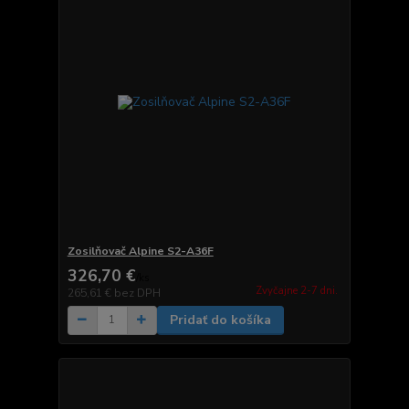
Zosilňovač Alpine S2-A36F
326,70 €
/
ks
Zvyčajne 2-7 dni.
265,61 €
bez DPH
Pridať do košíka