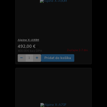
Alpine X-A90M
492,00 €
/
ks
Zvyčajne 2-7 dni.
400,00 €
bez DPH
Pridať do košíka