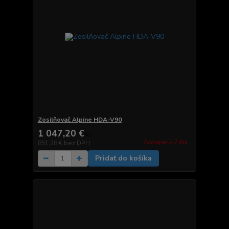
Zosilňovač Alpine HDA-V90
1 047,20 €
/
ks
Zvyčajne 2-7 dni.
851,38 €
bez DPH
Pridať do košíka