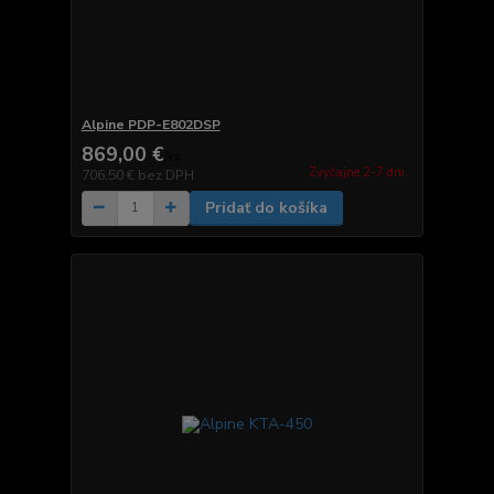
Alpine PDP-E802DSP
869,00 €
/
ks
Zvyčajne 2-7 dni.
706,50 €
bez DPH
Pridať do košíka