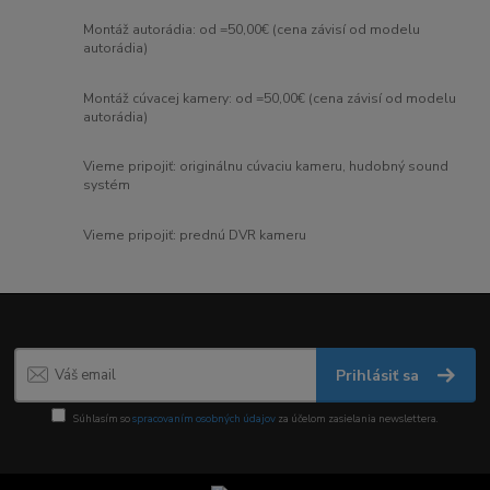
Montáž autorádia: od =50,00€ (cena závisí od modelu
autorádia)
Montáž cúvacej kamery: od =50,00€ (cena závisí od modelu
autorádia)
Vieme pripojiť: originálnu cúvaciu kameru, hudobný sound
systém
Vieme pripojiť: prednú DVR kameru
Prihlásiť sa
Súhlasím so
spracovaním osobných údajov
za účelom zasielania newslettera.