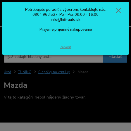
Potrebujete poradiť s výberom, kontaktujte nás:
0
ks
0904 963 527
0904 963 527, Po - Pia: 08:00 - 16:00
za
0,00 €
Po - Pia: 08:00 - 16:00
info@hifi-auto.sk
Prajeme príjemné nakupovanie
Menu
Zatvoriť
Hľadať
Úvod
TUNING
Čiapočky na ventilky
Mazda
Mazda
V tejto kategórii nebol nájdený žiadny tovar.