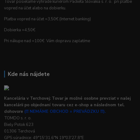
Tovar posielame výhrade kuriérom Packeta Slovakia s. r. o. pri platbe
vopred na účet alebo na dobierku.
Platba vopred na účet =3,50€ (Internet banking)
Dobierka =4,50€
Pri nákupe nad =100€ Vám dopravu zaplatíme
Kde nás nájdete
Kancelária v Terchovej: Tovar je možné osobne prevziať v našej
kancelárii po objednaní tovaru cez e-shop a následnom tel.
dohovore
(!!! NEMÁME OBCHOD = PREVÁDZKU !!!).
TOMDO s. r. o.
Biely Potok 623
01306 Terchová
GPS súradnice: 49°15'31.6"N 19°03'27.8"E