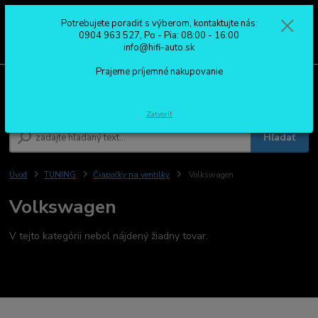
Potrebujete poradiť s výberom, kontaktujte nás:
0
ks
0904 963 527
0904 963 527, Po - Pia: 08:00 - 16:00
za
0,00 €
Po - Pia: 08:00 - 16:00
info@hifi-auto.sk
Prajeme príjemné nakupovanie
Menu
Zatvoriť
Hľadať
Úvod
TUNING
Čiapočky na ventilky
Volkswagen
Volkswagen
V tejto kategórii nebol nájdený žiadny tovar.