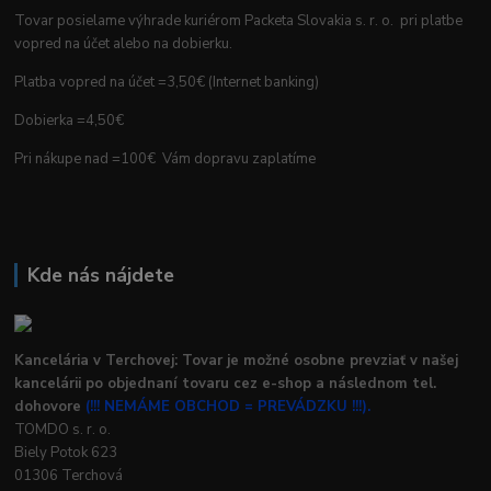
Tovar posielame výhrade kuriérom Packeta Slovakia s. r. o. pri platbe
vopred na účet alebo na dobierku.
Platba vopred na účet =3,50€ (Internet banking)
Dobierka =4,50€
Pri nákupe nad =100€ Vám dopravu zaplatíme
Kde nás nájdete
Kancelária v Terchovej: Tovar je možné osobne prevziať v našej
kancelárii po objednaní tovaru cez e-shop a následnom tel.
dohovore
(!!! NEMÁME OBCHOD = PREVÁDZKU !!!).
TOMDO s. r. o.
Biely Potok 623
01306 Terchová