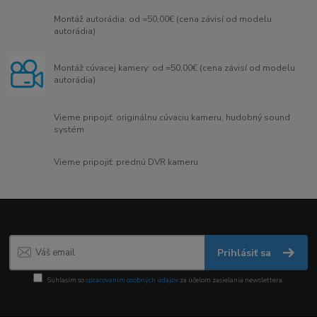
Montáž autorádia: od =50,00€ (cena závisí od modelu
autorádia)
Montáž cúvacej kamery: od =50,00€ (cena závisí od modelu
autorádia)
Vieme pripojiť: originálnu cúvaciu kameru, hudobný sound
systém
Vieme pripojiť: prednú DVR kameru
Prihlásiť sa
Súhlasím so
spracovaním osobných údajov
za účelom zasielania newslettera.