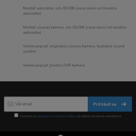
Montáž autorádia: od =50,00€ (cena závisí od modelu
autorádia)
Montáž cúvacej kamery: od =50,00€ (cena závisí od modelu
autorádia)
Vieme pripojiť: originálnu cúvaciu kameru, hudobný sound
systém
Vieme pripojiť: prednú DVR kameru
Prihlásiť sa
Súhlasím so
spracovaním osobných údajov
za účelom zasielania newslettera.