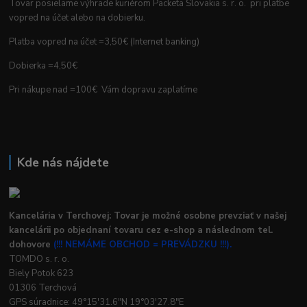
Tovar posielame výhrade kuriérom Packeta Slovakia s. r. o. pri platbe
vopred na účet alebo na dobierku.
Platba vopred na účet =3,50€ (Internet banking)
Dobierka =4,50€
Pri nákupe nad =100€ Vám dopravu zaplatíme
Kde nás nájdete
Kancelária v Terchovej: Tovar je možné osobne prevziať v našej
kancelárii po objednaní tovaru cez e-shop a následnom tel.
dohovore
(!!! NEMÁME OBCHOD = PREVÁDZKU !!!).
TOMDO s. r. o.
Biely Potok 623
01306 Terchová
GPS súradnice: 49°15'31.6"N 19°03'27.8"E