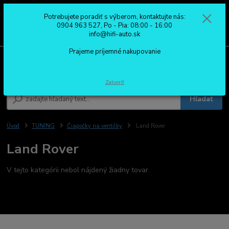
Potrebujete poradiť s výberom, kontaktujte nás:
0
ks
0904 963 527
0904 963 527, Po - Pia: 08:00 - 16:00
za
0,00 €
Po - Pia: 08:00 - 16:00
info@hifi-auto.sk
Prajeme príjemné nakupovanie
Menu
Zatvoriť
Hľadať
Úvod
TUNING
Čiapočky na ventilky
Land Rover
Land Rover
V tejto kategórii nebol nájdený žiadny tovar.