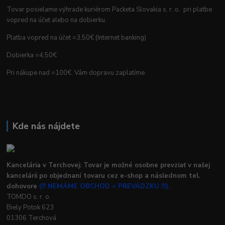
Tovar posielame výhrade kuriérom Packeta Slovakia s. r. o. pri platbe
vopred na účet alebo na dobierku.
Platba vopred na účet =3,50€ (Internet banking)
Dobierka =4,50€
Pri nákupe nad =100€ Vám dopravu zaplatíme
Kde nás nájdete
Kancelária v Terchovej: Tovar je možné osobne prevziať v našej
kancelárii po objednaní tovaru cez e-shop a následnom tel.
dohovore
(!!! NEMÁME OBCHOD = PREVÁDZKU !!!).
TOMDO s. r. o.
Biely Potok 623
01306 Terchová