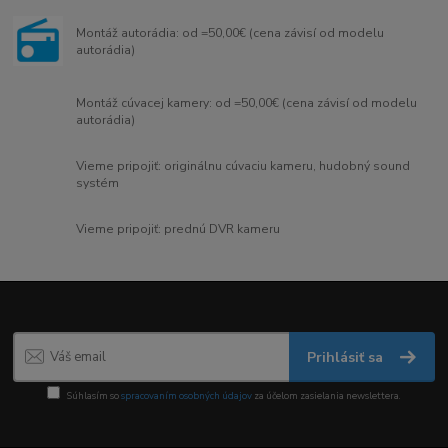
Montáž autorádia: od =50,00€ (cena závisí od modelu
autorádia)
Montáž cúvacej kamery: od =50,00€ (cena závisí od modelu
autorádia)
Vieme pripojiť: originálnu cúvaciu kameru, hudobný sound
systém
Vieme pripojiť: prednú DVR kameru
Prihlásiť sa
Súhlasím so
spracovaním osobných údajov
za účelom zasielania newslettera.