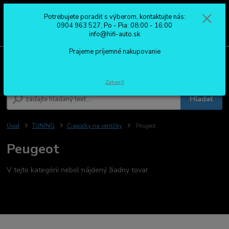
Potrebujete poradiť s výberom, kontaktujte nás:
0
ks
0904 963 527
0904 963 527, Po - Pia: 08:00 - 16:00
za
0,00 €
Po - Pia: 08:00 - 16:00
info@hifi-auto.sk
Prajeme príjemné nakupovanie
Menu
Zatvoriť
Hľadať
Úvod
TUNING
Čiapočky na ventilky
Peugeot
Peugeot
V tejto kategórii nebol nájdený žiadny tovar.