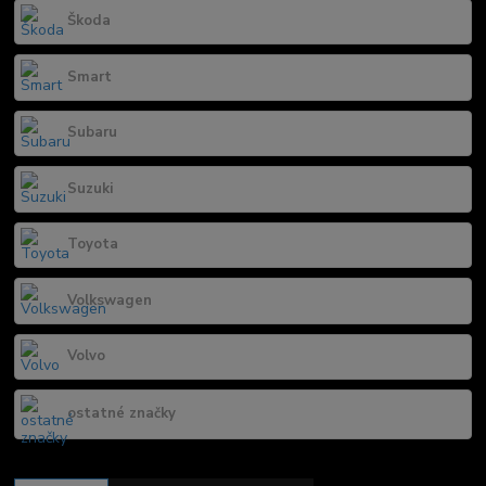
Škoda
Smart
Subaru
Suzuki
Toyota
Volkswagen
Volvo
ostatné značky