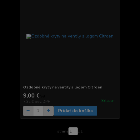
Ozdobné kryty na ventily s logom Citroen
9,00 €
/
set
Skladom
7,32 €
bez DPH
Pridať do košíka
strana
z 1