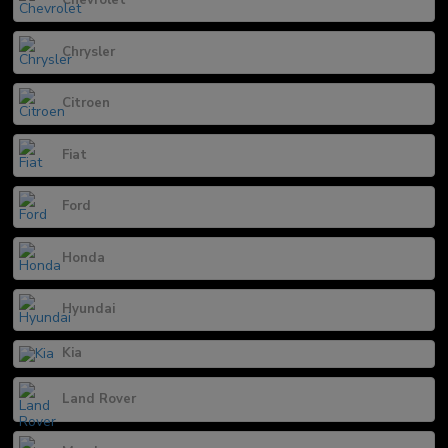
Chevrolet
Chrysler
Citroen
Fiat
Ford
Honda
Hyundai
Kia
Land Rover