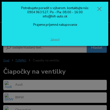
Potrebujete poradiť s výberom, kontaktujte nás:
0
ks
0904 963 527
0904 963 527, Po - Pia: 08:00 - 16:00
za
0,00 €
Po - Pia: 08:00 - 16:00
info@hifi-auto.sk
Prajeme príjemné nakupovanie
Menu
Zatvoriť
Hľadať
Úvod
TUNING
Čiapočky na ventilky
Čiapočky na ventilky
Audi
BMW