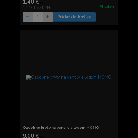
1,40 €
/
set
Skladom
1,14 €
bez DPH
Pridať do košíka
Ozdobné kryty na ventily s logom MOMO
9,00 €
/
set