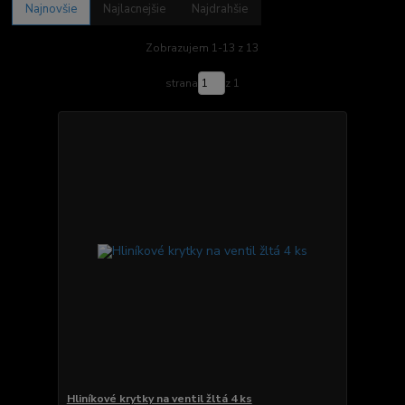
Najnovšie
Najlacnejšie
Najdrahšie
Zobrazujem 1-13 z 13
strana
z 1
Hliníkové krytky na ventil žltá 4 ks