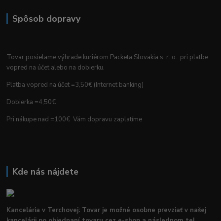
Spôsob dopravy
Tovar posielame výhrade kuriérom Packeta Slovakia s. r. o. pri platbe
vopred na účet alebo na dobierku.
Platba vopred na účet =3,50€ (Internet banking)
Dobierka =4,50€
Pri nákupe nad =100€ Vám dopravu zaplatíme
Kde nás nájdete
Kancelária v Terchovej: Tovar je možné osobne prevziať v našej
kancelárii po objednaní tovaru cez e-shop a následnom tel.