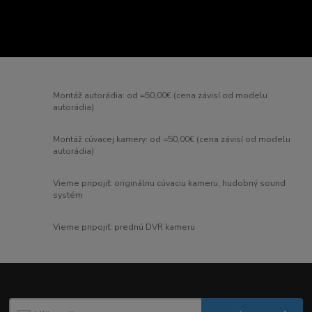
Montáž autorádia: od =50,00€ (cena závisí od modelu
autorádia)
Montáž cúvacej kamery: od =50,00€ (cena závisí od modelu
autorádia)
Vieme pripojiť: originálnu cúvaciu kameru, hudobný sound
systém
Vieme pripojiť: prednú DVR kameru