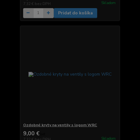
Skladom
7,32 €
bez DPH
Pridať do košíka
Ozdobné kryty na ventily s logom WRC
9,00 €
/
set
Skladom
7,32 €
bez DPH