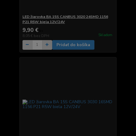
LED žiarovka BA 15S CANBUS 3020 24SMD 1156
P21 R5W biela 12V/24V
9,90 €
/
ks
Skladom
8,05 €
bez DPH
Pridať do košíka