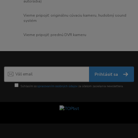
autorádia)
Vieme pripojiť: originálnu cúvaciu kameru, hudobný sound
systém
Vieme pripojiť: prednú DVR kameru
Prihlásiť sa
Súhlasím so
spracovaním osobných údajov
za účelom zasielania newslettera.