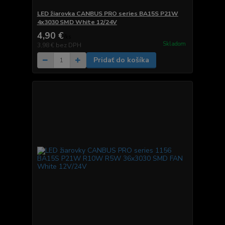
LED žiarovka CANBUS PRO series BA15S P21W
4x3030 SMD White 12/24V
4,90 €
/
ks
Skladom
3,98 €
bez DPH
Pridať do košíka