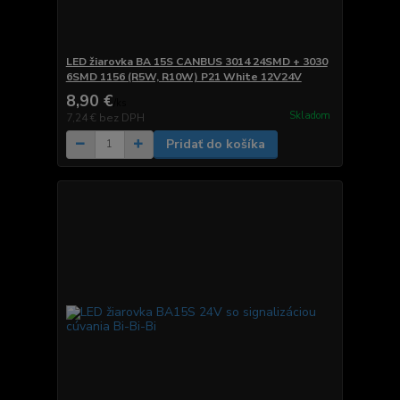
LED žiarovka BA 15S CANBUS 3014 24SMD + 3030
6SMD 1156 (R5W, R10W) P21 White 12V24V
8,90 €
/
ks
Skladom
7,24 €
bez DPH
Pridať do košíka