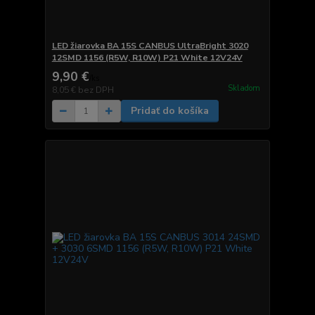
LED žiarovka BA 15S CANBUS UltraBright 3020
12SMD 1156 (R5W, R10W) P21 White 12V24V
9,90 €
/
ks
Skladom
8,05 €
bez DPH
Pridať do košíka