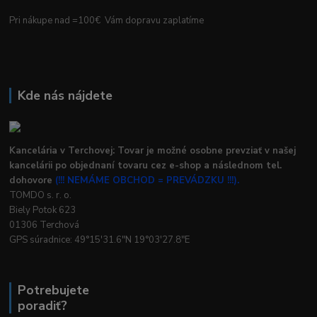
Pri nákupe nad =100€ Vám dopravu zaplatíme
Kde nás nájdete
Kancelária v Terchovej: Tovar je možné osobne prevziať v našej
kancelárii po objednaní tovaru cez e-shop a následnom tel.
dohovore
(!!! NEMÁME OBCHOD = PREVÁDZKU !!!).
TOMDO s. r. o.
Biely Potok 623
01306 Terchová
GPS súradnice: 49°15'31.6"N 19°03'27.8"E
Potrebujete
poradiť?