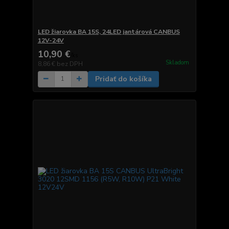
LED žiarovka BA 15S, 24LED jantárová CANBUS
12V-24V
10,90 €
/
ks
Skladom
8,86 €
bez DPH
Pridať do košíka