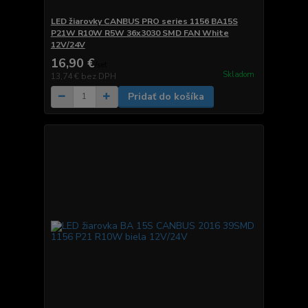
LED žiarovky CANBUS PRO series 1156 BA15S
P21W R10W R5W 36x3030 SMD FAN White
12V/24V
16,90 €
/
set
Skladom
13,74 €
bez DPH
Pridať do košíka