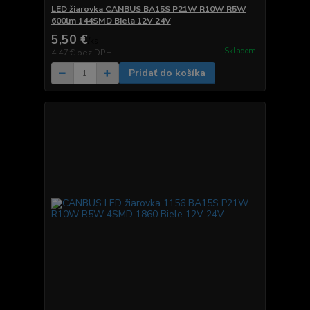
LED žiarovka CANBUS BA15S P21W R10W R5W
600lm 144SMD Biela 12V 24V
5,50 €
/
ks
Skladom
4,47 €
bez DPH
Pridať do košíka