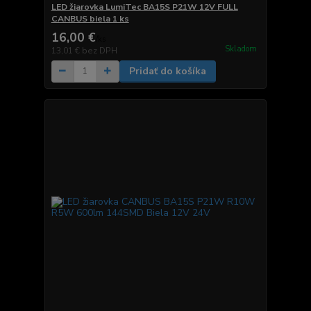
LED žiarovka LumiTec BA15S P21W 12V FULL
CANBUS biela 1 ks
16,00 €
/
ks
Skladom
13,01 €
bez DPH
Pridať do košíka