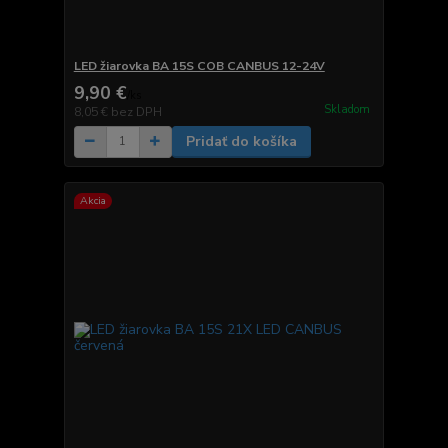
LED žiarovka BA 15S COB CANBUS 12-24V
9,90 €
/
ks
Skladom
8,05 €
bez DPH
Pridať do košíka
Akcia