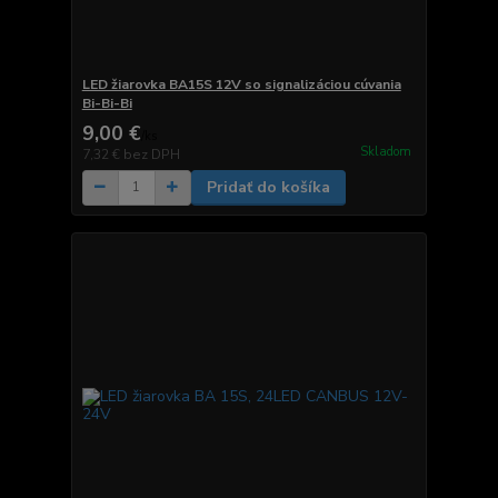
LED žiarovka BA15S 12V so signalizáciou cúvania
Bi-Bi-Bi
9,00 €
/
ks
Skladom
7,32 €
bez DPH
Pridať do košíka