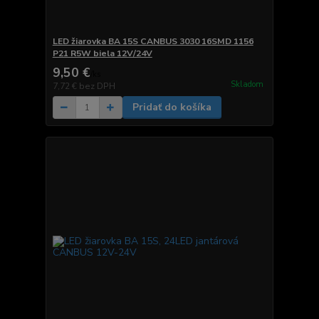
LED žiarovka BA 15S CANBUS 3030 16SMD 1156
P21 R5W biela 12V/24V
9,50 €
/
ks
Skladom
7,72 €
bez DPH
Pridať do košíka