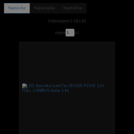
Najnovšie
Najlacnejšie
Najdrahšie
Zobrazujem 1-18 z 18
strana
z 1