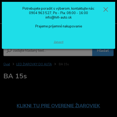
Potrebujete poradiť s výberom, kontaktujte nás:
0
ks
0904 963 527
0904 963 527, Po - Pia: 08:00 - 16:00
za
0,00 €
Po - Pia: 08:00 - 16:00
info@hifi-auto.sk
Prajeme príjemné nakupovanie
Menu
Zatvoriť
Hľadať
Úvod
LED ŽIAROVKY DO AUTA
BA 15s
BA 15s
KLIKNI TU PRE OVERENIE ŽIAROVIEK