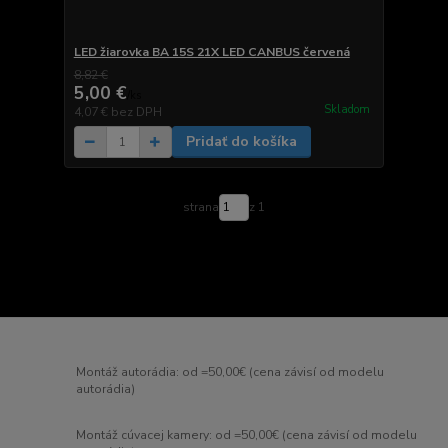
LED žiarovka BA 15S 21X LED CANBUS červená
8,82 €
5,00 €
/
ks
Skladom
4,07 €
bez DPH
Pridať do košíka
strana
z 1
Montáž autorádia: od =50,00€ (cena závisí od modelu
autorádia)
Montáž cúvacej kamery: od =50,00€ (cena závisí od modelu