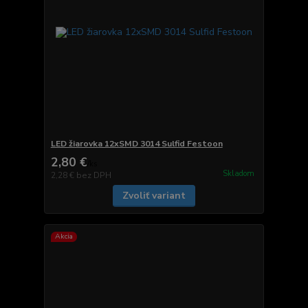
LED žiarovka 12xSMD 3014 Sulfid Festoon
2,80 €
/
ks
Skladom
2,28 €
bez DPH
Zvoliť variant
Akcia