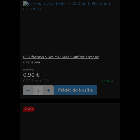
LED žiarovka 3xSMD 5050 Sulfid/Festoon,
oranžová
2,10 €
0,90 €
/
ks
Skladom
0,73 €
bez DPH
Pridať do košíka
Akcia