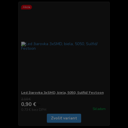
Akcia
Led žiarovka 3xSMD, biela, 5050, Sulfid/ Festoon
2,10 €
0,90 €
/
ks
Skladom
0,73 €
bez DPH
Zvoliť variant