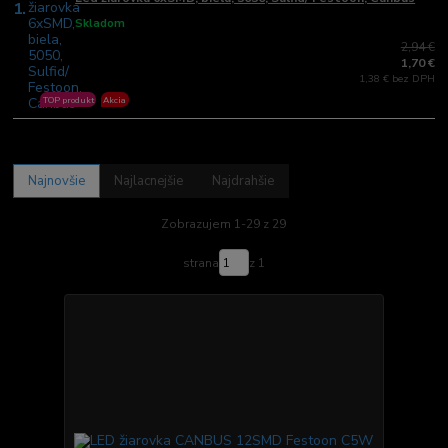
1.
Skladom
2,94 €
1,70 €
1,38 € bez DPH
TOP produkt
Akcia
Najnovšie
Najlacnejšie
Najdrahšie
Zobrazujem 1-29 z 29
strana
z 1