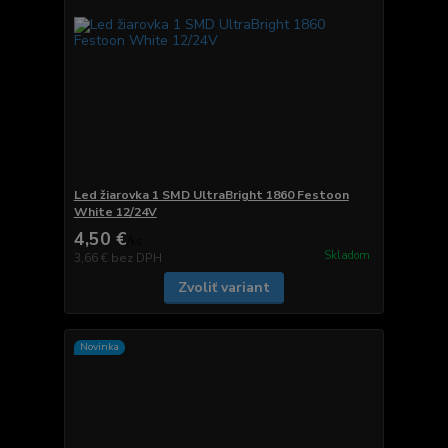
Led žiarovka 1 SMD UltraBright 1860 Festoon
White 12/24V
4,50 €
/
ks
Skladom
3,66 €
bez DPH
Zvoliť variant
Novinka