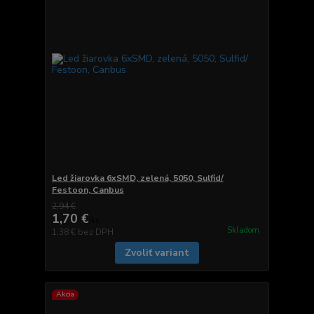
Led žiarovka 6xSMD, zelená, 5050, Sulfid/
Festoon, Canbus
2,94 €
1,70 €
/
ks
Skladom
1,38 €
bez DPH
Zvoliť variant
Akcia