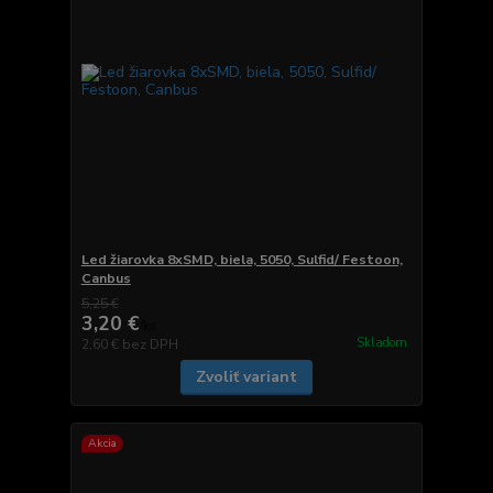
Led žiarovka 8xSMD, biela, 5050, Sulfid/ Festoon,
Canbus
5,25 €
3,20 €
/
ks
Skladom
2,60 €
bez DPH
Zvoliť variant
Akcia