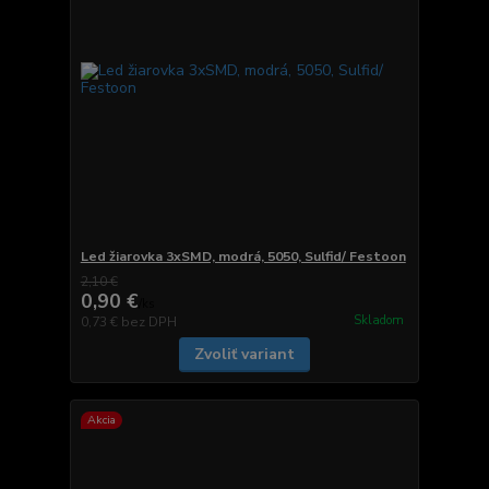
Led žiarovka 3xSMD, modrá, 5050, Sulfid/ Festoon
2,10 €
0,90 €
/
ks
Skladom
0,73 €
bez DPH
Zvoliť variant
Akcia