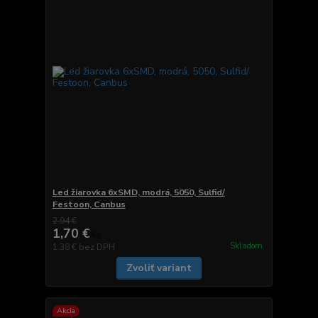
Led žiarovka 6xSMD, modrá, 5050, Sulfid/
Festoon, Canbus
2,94 €
1,70 €
/
ks
Skladom
1,38 €
bez DPH
Zvoliť variant
Akcia