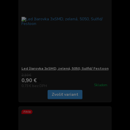
Led žiarovka 3xSMD, zelená, 5050, Sulfid/ Festoon
2,10 €
0,90 €
/
ks
Skladom
0,73 €
bez DPH
Zvoliť variant
Akcia