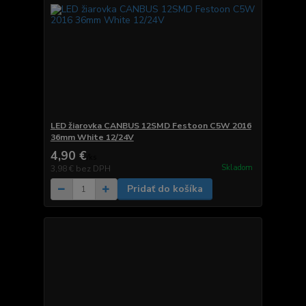
LED žiarovka CANBUS 12SMD Festoon C5W 2016
36mm White 12/24V
4,90 €
/
ks
Skladom
3,98 €
bez DPH
Pridať do košíka