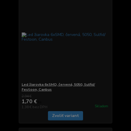
Led žiarovka 6xSMD, červená, 5050, Sulfid/
Festoon, Canbus
2,94 €
1,70 €
/
ks
Skladom
1,38 €
bez DPH
Zvoliť variant