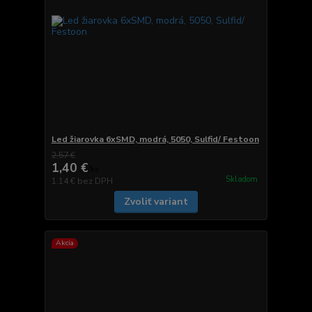
Led žiarovka 6xSMD, modrá, 5050, Sulfid/ Festoon
2,57 €
1,40 €
/
ks
Skladom
1,14 €
bez DPH
Zvoliť variant
Akcia