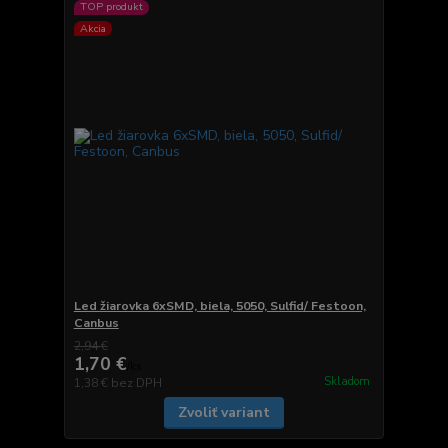
TOP produkt
Akcia
Led žiarovka 6xSMD, biela, 5050, Sulfid/ Festoon,
Canbus
2,94 €
1,70 €
/
ks
Skladom
1,38 €
bez DPH
Zvoliť variant