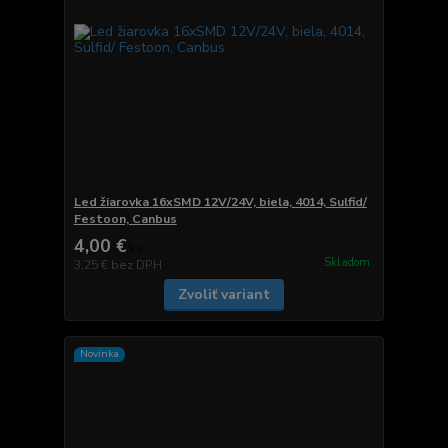
Led žiarovka 16xSMD 12V/24V, biela, 4014, Sulfid/
Festoon, Canbus
4,00 €
/
ks
Skladom
3,25 €
bez DPH
Zvoliť variant
Novinka