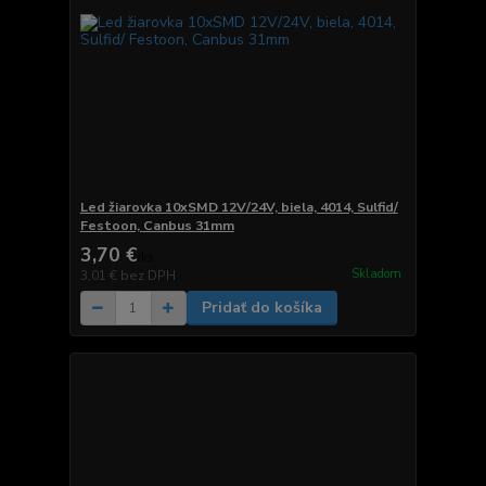
Led žiarovka 10xSMD 12V/24V, biela, 4014, Sulfid/
Festoon, Canbus 31mm
3,70 €
/
ks
Skladom
3,01 €
bez DPH
Pridať do košíka