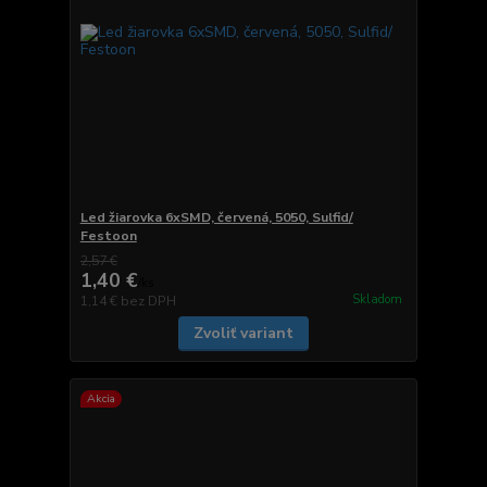
Led žiarovka 6xSMD, červená, 5050, Sulfid/
Festoon
2,57 €
1,40 €
/
ks
Skladom
1,14 €
bez DPH
Zvoliť variant
Akcia