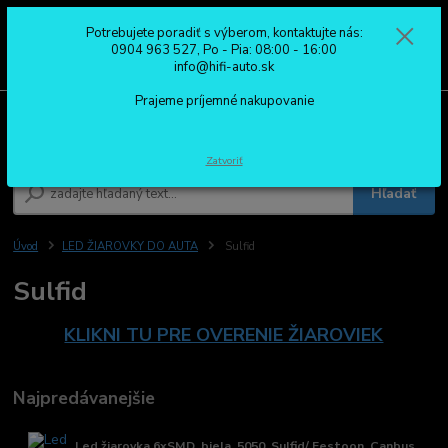
Potrebujete poradiť s výberom, kontaktujte nás:
0
ks
0904 963 527
0904 963 527, Po - Pia: 08:00 - 16:00
za
0,00 €
Po - Pia: 08:00 - 16:00
info@hifi-auto.sk
Prajeme príjemné nakupovanie
Menu
Zatvoriť
Hľadať
Úvod
LED ŽIAROVKY DO AUTA
Sulfid
Sulfid
KLIKNI TU PRE OVERENIE ŽIAROVIEK
Najpredávanejšie
Led žiarovka 6xSMD, biela, 5050, Sulfid/ Festoon, Canbus