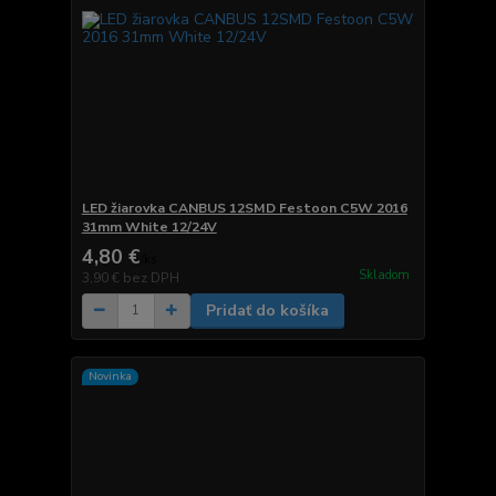
LED žiarovka CANBUS 12SMD Festoon C5W 2016
31mm White 12/24V
4,80 €
/
ks
Skladom
3,90 €
bez DPH
Pridať do košíka
Novinka