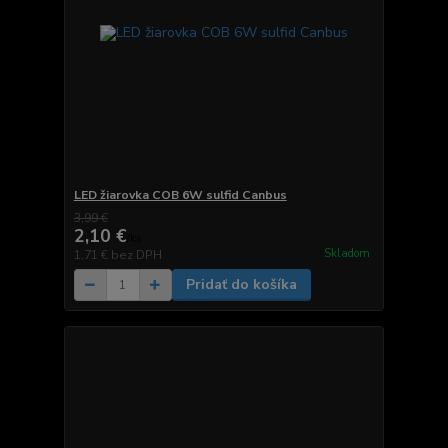
LED žiarovka COB 6W sulfid Canbus
3,99 €
2,10 €
/
ks
Skladom
1,71 €
bez DPH
Pridať do košíka