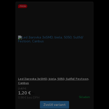
Akcia
Led žiarovka 3xSMD, biela, 5050, Sulfid/ Festoon,
Canbus
2,47 €
1,20 €
/
ks
Skladom
0,98 €
bez DPH
Zvoliť variant