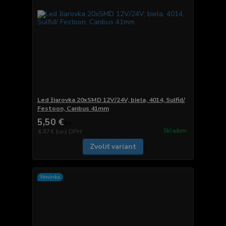
Led žiarovka 20xSMD 12V/24V, biela, 4014, Sulfid/
Festoon, Canbus 41mm
5,50 €
/
ks
Skladom
4,47 €
bez DPH
Zvoliť variant
Novinka