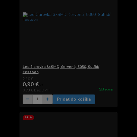
Led žiarovka 3xSMD, červená, 5050, Sulfid/
Festoon
2,10 €
0,90 €
/
ks
Skladom
0,73 €
bez DPH
Pridať do košíka
Akcia