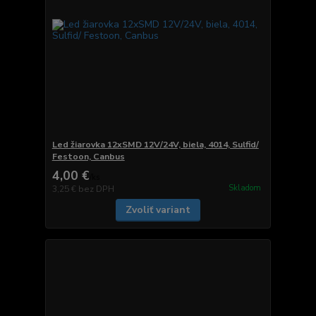
Led žiarovka 12xSMD 12V/24V, biela, 4014, Sulfid/
Festoon, Canbus
4,00 €
/
ks
Skladom
3,25 €
bez DPH
Zvoliť variant