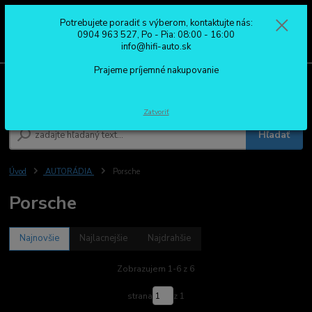
Potrebujete poradiť s výberom, kontaktujte nás:
0
ks
0904 963 527
0904 963 527, Po - Pia: 08:00 - 16:00
za
0,00 €
Po - Pia: 08:00 - 16:00
info@hifi-auto.sk
Prajeme príjemné nakupovanie
Menu
Zatvoriť
Hľadať
Úvod
AUTORÁDIA
Porsche
Porsche
Najnovšie
Najlacnejšie
Najdrahšie
Zobrazujem 1-6 z 6
strana
z 1