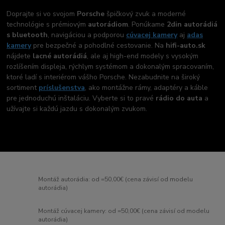
Doprajte si vo svojom
Porsche
špičkový zvuk a moderné
technológie s prémiovým
autorádiom
. Ponúkame
2din autorádiá
s bluetooth
, navigáciou a podporou
cúvacej kamery
aj
adas
kamery
pre bezpečné a pohodlné cestovanie. Na
hifi-auto.sk
nájdete
lacné autorádiá
, ale aj high-end modely s vysokým
rozlíšením displeja, rýchlym systémom a dokonalým spracovaním,
ktoré ladí s interiérom vášho Porsche. Nezabudnite na široký
sortiment
príslušenstva
, ako montážne rámy, adaptéry a káble
pre jednoduchú inštaláciu. Vyberte si to pravé
rádio do auta
a
užívajte si každú jazdu s dokonalým zvukom.
Montáž autorádia: od =50,00€ (cena závisí od modelu
autorádia)
Montáž cúvacej kamery: od =50,00€ (cena závisí od modelu
autorádia)