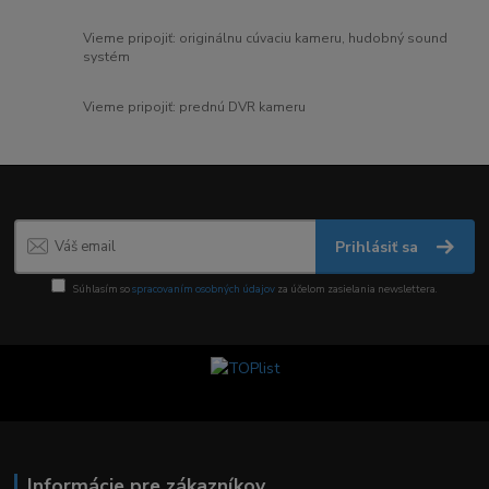
Vieme pripojiť: originálnu cúvaciu kameru, hudobný sound
systém
Vieme pripojiť: prednú DVR kameru
Prihlásiť sa
Súhlasím so
spracovaním osobných údajov
za účelom zasielania newslettera.
Informácie pre zákazníkov