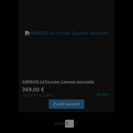
ANDROID 14 Porsche Cayenne autorádio
369,00 €
/
ks
skladom
300,00 €
bez DPH
Zvoliť variant
strana
z 1