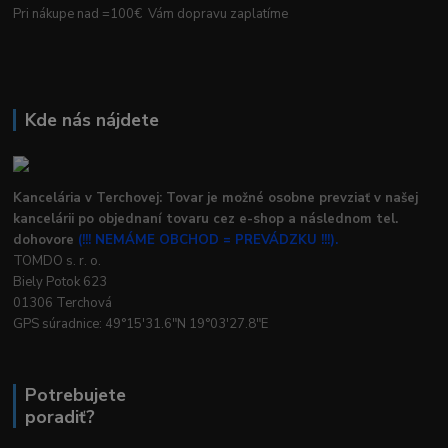
Pri nákupe nad =100€ Vám dopravu zaplatíme
Kde nás nájdete
Kancelária v Terchovej: Tovar je možné osobne prevziať v našej
kancelárii po objednaní tovaru cez e-shop a následnom tel.
dohovore
(!!! NEMÁME OBCHOD = PREVÁDZKU !!!).
TOMDO s. r. o.
Biely Potok 623
01306 Terchová
GPS súradnice: 49°15'31.6"N 19°03'27.8"E
Potrebujete
poradiť?