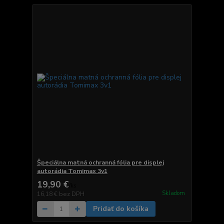
Špeciálna matná ochranná fólia pre displej
autorádia Tomimax 3v1
19,90 €
/
ks
Skladom
16,18 €
bez DPH
Pridať do košíka