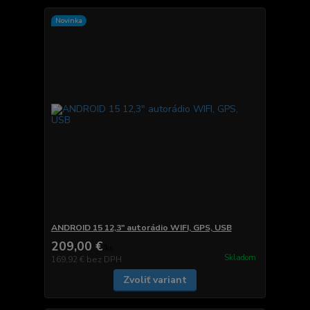
Novinka
ANDROID 15 12,3" autorádio WIFI, GPS, USB
209,00 €
/
ks
Skladom
169,92 €
bez DPH
Zvoliť variant