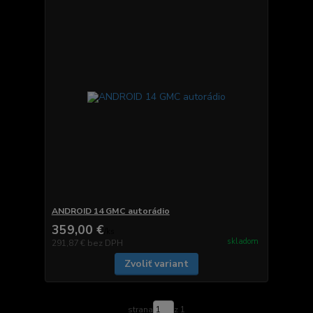
ANDROID 14 GMC autorádio
359,00 €
/
ks
skladom
291,87 €
bez DPH
Zvoliť variant
strana
z 1