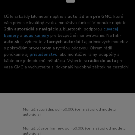
Užite si každý kilometer naplno s
autorádiom pre GMC
, ktoré
vám prinesie kvalitný zvuk a množstvo funkcií. V ponuke nájdete
2din autorádiá s navigáciou
, bluetooth, podporou
cúvacej
kamery
a
adas kamery
pre bezpečné manévrovanie. Na
hifi-
auto.sk
si vyberiete z
lacných autorádií
aj prémiových modelov
s pokročilým procesorom a rýchlou odozvou. Okrem rádií
ponúkame aj
príslušenstvo
, ako montážne rámy, adaptéry a
káble pre jednoduchú inštaláciu. Vyberte si
rádio do auta
pre
vaše GMC a vychutnajte si dokonalý hudobný zážitok na cestách!
Montáž autorádia: od =50,00€ (cena závisí od modelu
autorádia)
Montáž cúvacej kamery: od =50,00€ (cena závisí od modelu
autorádia)