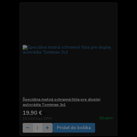
Špeciálna matná ochranná fólia pre displej
autorádia Tomimax 3v1
19,90 €
/
ks
Skladom
16,18 €
bez DPH
Pridať do košíka