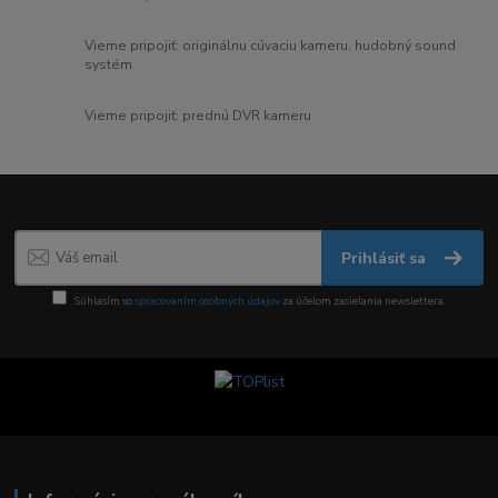
Vieme pripojiť: originálnu cúvaciu kameru, hudobný sound
systém
Vieme pripojiť: prednú DVR kameru
Prihlásiť sa
Súhlasím so
spracovaním osobných údajov
za účelom zasielania newslettera.