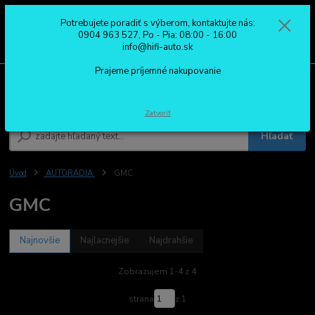
Potrebujete poradiť s výberom, kontaktujte nás:
0
ks
0904 963 527
0904 963 527, Po - Pia: 08:00 - 16:00
za
0,00 €
Po - Pia: 08:00 - 16:00
info@hifi-auto.sk
Prajeme príjemné nakupovanie
Menu
Zatvoriť
Hľadať
Úvod
AUTORÁDIA
GMC
GMC
Najnovšie
Najlacnejšie
Najdrahšie
Zobrazujem 1-4 z 4
strana
z 1