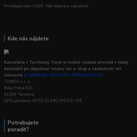
Pri nákupe nad =100€ Vám dopravu zaplatíme
Kde nás nájdete
Kancelária v Terchovej: Tovar je možné osobne prevziať v našej
kancelárii po objednaní tovaru cez e-shop a následnom tel.
dohovore
(!!! NEMÁME OBCHOD = PREVÁDZKU !!!).
TOMDO s. r. o.
Biely Potok 623
01306 Terchová
GPS súradnice: 49°15'31.6"N 19°03'27.8"E
Potrebujete
poradiť?