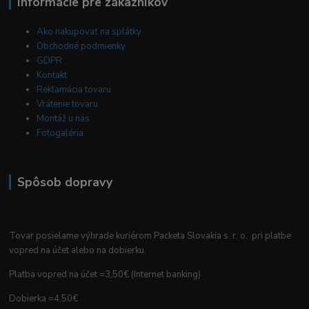
Informácie pre zákazníkov
Ako nakupovať na splátky
Obchodné podmienky
GDPR
Kontakt
Reklamácia tovaru
Vrátenie tovaru
Montáž u nás
Fotogaléria
Spôsob dopravy
Tovar posielame výhrade kuriérom Packeta Slovakia s. r. o. pri platbe
vopred na účet alebo na dobierku.
Platba vopred na účet =3,50€ (Internet banking)
Dobierka =4,50€