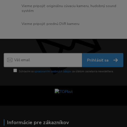
Vieme pripojiť: originálnu cúvaciu kameru, hudobný sound
systém
Vieme pripojiť: prednú DVR kameru
Prihlásiť sa
Súhlasím so
spracovaním osobných údajov
za účelom zasielania newslettera.
Informácie pre zákazníkov