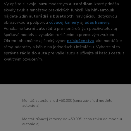
Vylepšite si svoje
Isuzu
moderným
autorádiom
, ktoré prináša
skvelý zvuk a množstvo praktických funkcií. Na
hifi-auto.sk
nájdete
2din autorádiá s bluetooth
, navigáciou, dotykovou
obrazovkou a podporou
cúvacej kamery
aj
adas kamery
.
Ponúkame
lacné autorádiá
pre nenáročných používateľov aj
špičkové modely s vysokým rozlíšením a prémiovým zvukom.
Okrem toho máme aj široký výber
príslušenstva
, ako montážne
rámy, adaptéry a káble na jednoduchú inštaláciu. Vyberte si to
správne
rádio do auta
pre vaše Isuzu a užívajte si každú cestu s
kvalitným ozvučením.
Montáž autorádia: od =50,00€ (cena závisí od modelu
autorádia)
Montáž cúvacej kamery: od =50,00€ (cena závisí od modelu
autorádia)