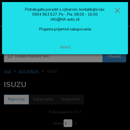
Potrebujete poradiť s výberom, kontaktujte nás:
0
ks
0904 963 527
0904 963 527, Po - Pia: 08:00 - 16:00
za
0,00 €
Po - Pia: 08:00 - 16:00
info@hifi-auto.sk
Prajeme príjemné nakupovanie
Menu
Zatvoriť
Hľadať
Úvod
AUTORÁDIA
ISUZU
ISUZU
Najnovšie
Najlacnejšie
Najdrahšie
Zobrazujem 1-7 z 7
strana
z 1