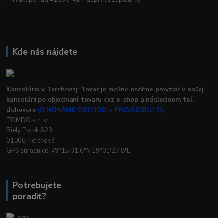
Pri nákupe nad =100€ Vám dopravu zaplatíme
Kde nás nájdete
Kancelária v Terchovej: Tovar je možné osobne prevziať v našej
kancelárii po objednaní tovaru cez e-shop a následnom tel.
dohovore
(!!! NEMÁME OBCHOD = PREVÁDZKU !!!).
TOMDO s. r. o.
Biely Potok 623
01306 Terchová
GPS súradnice: 49°15'31.6"N 19°03'27.8"E
Potrebujete
poradiť?