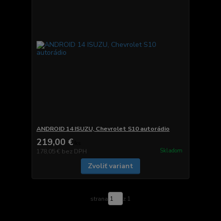
ANDROID 14 ISUZU, Chevrolet S10 autorádio
219,00 €
/
ks
Skladom
178,05 €
bez DPH
Zvoliť variant
strana
z 1