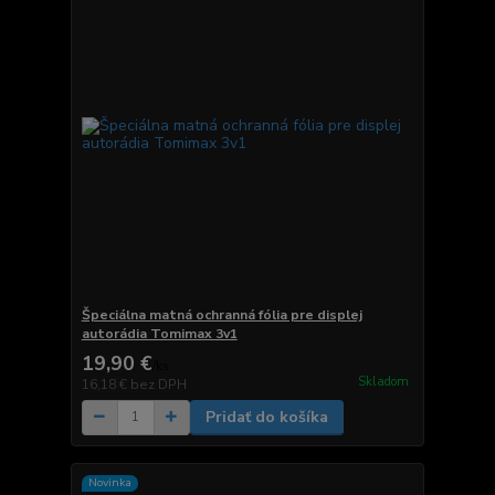
Špeciálna matná ochranná fólia pre displej
autorádia Tomimax 3v1
19,90 €
/
ks
Skladom
16,18 €
bez DPH
Pridať do košíka
Novinka