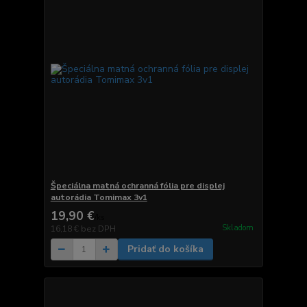
Špeciálna matná ochranná fólia pre displej
autorádia Tomimax 3v1
19,90 €
/
ks
Skladom
16,18 €
bez DPH
Pridať do košíka