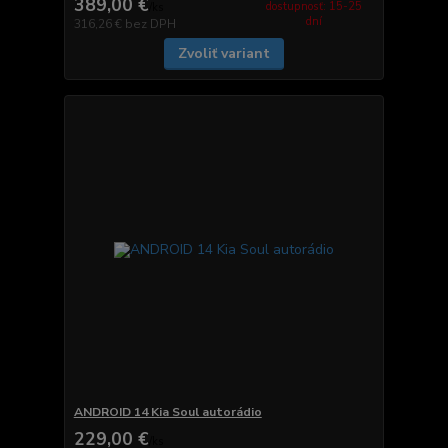
389,00 €
dostupnosť: 15-25
/
ks
dní
316,26 €
bez DPH
Zvoliť variant
ANDROID 14 Kia Soul autorádio
229,00 €
/
ks