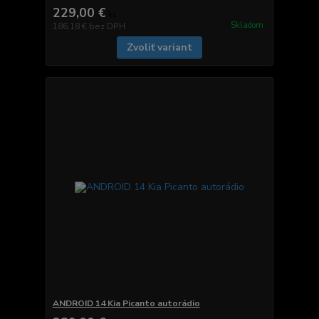
229,00 €
/
ks
Skladom
186,18 €
bez DPH
Zvoliť variant
ANDROID 14 Kia Picanto autorádio