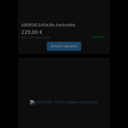
ANDROID 14 Kia Rio 4 autorádio
229,00 €
/
ks
Skladom
186,18 €
bez DPH
Zvoliť variant