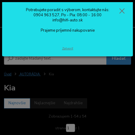
Potrebujete poradiť s výberom, kontaktujte nás:
0
ks
0904 963 527
0904 963 527, Po - Pia: 08:00 - 16:00
za
0,00 €
Po - Pia: 08:00 - 16:00
info@hifi-auto.sk
Prajeme príjemné nakupovanie
Menu
Zatvoriť
Hľadať
Úvod
AUTORÁDIA
Kia
Kia
Najnovšie
Najlacnejšie
Najdrahšie
Zobrazujem 1-54 z 54
strana
z 1