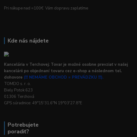
Pri nákupe nad =100€ Vám dopravu zaplatíme
Kde nás nájdete
Kancelária v Terchovej: Tovar je možné osobne prevziať v našej
kancelárii po objednaní tovaru cez e-shop a následnom tel.
dohovore
(!!! NEMÁME OBCHOD = PREVÁDZKU !!!).
TOMDO s. r. o.
Biely Potok 623
01306 Terchová
GPS súradnice: 49°15'31.6"N 19°03'27.8"E
Potrebujete
poradiť?