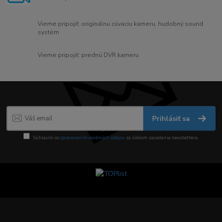
Vieme pripojiť: originálnu cúvaciu kameru, hudobný sound
systém
Vieme pripojiť: prednú DVR kameru
Prihlásiť sa
Súhlasím so
spracovaním osobných údajov
za účelom zasielania newslettera.