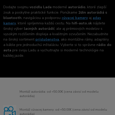
Dodajte svojmu
vozidlu Lada
moderné
autorádio
, ktoré zlepší
zvuk a poskytne praktické funkcie. Ponúkame
2din autorádiá s
bluetooth
, navigáciou a podporou
cúvacej kamery
aj
adas
kamery
, ktoré spríjemnia každú cestu. Na
hifi-auto.sk
nájdete
široký výber
lacných autorádií
, ale aj prémiových modelov s
vysokým rozlíšením displeja a kvalitným ozvučením. Nezabudnite
na široký sortiment
príslušenstva
, ako montážne rámy, adaptéry
a káble pre jednoduchú inštaláciu. Vyberte si to správne
rádio do
auta
pre svoju Ladu a vychutnajte si moderné technológie na
každej jazde.
Montáž autorádia: od =50,00€ (cena závisí od modelu
autorádia)
Montáž cúvacej kamery: od =50,00€ (cena závisí od modelu
autorádia)