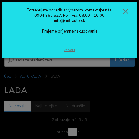
Potrebujete poradiť s výberom, kontaktujte nás:
0
ks
0904 963 527
0904 963 527, Po - Pia: 08:00 - 16:00
za
0,00 €
Po - Pia: 08:00 - 16:00
info@hifi-auto.sk
Prajeme príjemné nakupovanie
Menu
Zatvoriť
Hľadať
Úvod
AUTORÁDIA
LADA
LADA
Najnovšie
Najlacnejšie
Najdrahšie
Zobrazujem 1-6 z 6
strana
z 1