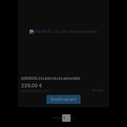
ANDROID 14 Lada Vesta autorádio
239,00 €
/
ks
Skladom
194,31 €
bez DPH
Zvoliť variant
strana
z 1