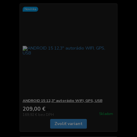
Novinka
ANDROID 15 12,3" autorádio WIFI, GPS, USB
209,00 €
/
ks
Skladom
169,92 €
bez DPH
Zvoliť variant