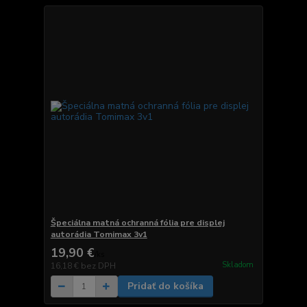
Špeciálna matná ochranná fólia pre displej
autorádia Tomimax 3v1
19,90 €
/
ks
Skladom
16,18 €
bez DPH
Pridať do košíka