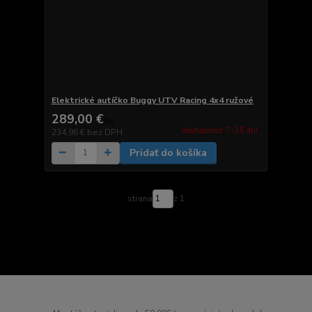
Elektrické autíčko Buggy UTV Racing 4x4 ružové
289,00 €
/
ks
dostupnosť: 7-15 dní
234,96 €
bez DPH
Pridať do košíka
strana
z 1