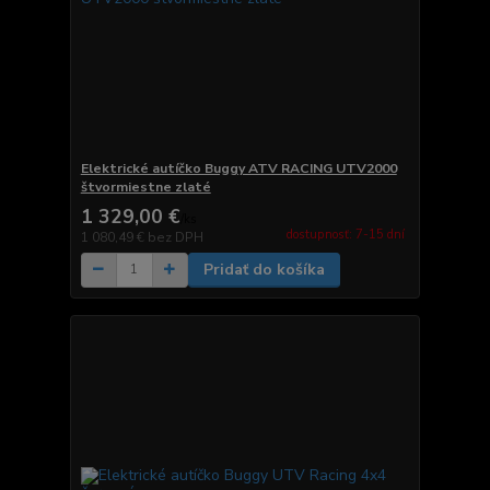
Elektrické autíčko Buggy ATV RACING UTV2000
štvormiestne zlaté
1 329,00 €
/
ks
dostupnosť: 7-15 dní
1 080,49 €
bez DPH
Pridať do košíka