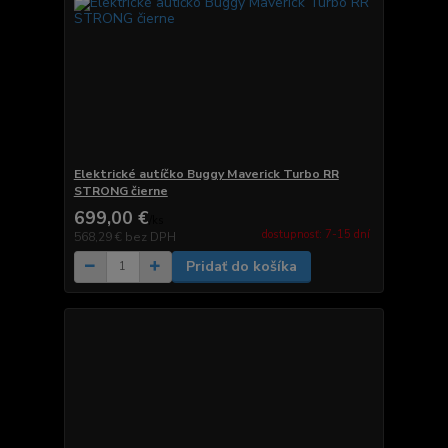
Elektrické autíčko Buggy Maverick Turbo RR
STRONG čierne
699,00 €
/
ks
dostupnosť: 7-15 dní
568,29 €
bez DPH
Pridať do košíka