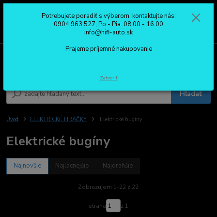
Potrebujete poradiť s výberom, kontaktujte nás:
0
ks
0904 963 527
0904 963 527, Po - Pia: 08:00 - 16:00
za
0,00 €
Po - Pia: 08:00 - 16:00
info@hifi-auto.sk
Prajeme príjemné nakupovanie
Menu
Zatvoriť
Hľadať
Úvod
ELEKTRICKÉ HRAČKY
Elektrické bugíny
Elektrické bugíny
Najnovšie
Najlacnejšie
Najdrahšie
Zobrazujem 1-22 z 22
strana
z 1