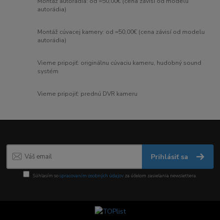
Montáž autorádia: od =50,00€ (cena závisí od modelu
autorádia)
Montáž cúvacej kamery: od =50,00€ (cena závisí od modelu
autorádia)
Vieme pripojiť: originálnu cúvaciu kameru, hudobný sound
systém
Vieme pripojiť: prednú DVR kameru
Prihlásiť sa
Súhlasím so
spracovaním osobných údajov
za účelom zasielania newslettera.