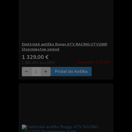
Elektrické autíčko Buggy ATV RACING UTV2000
štvormiestne zelené
1 329,00 €
/
ks
dostupnosť: 7-15 dní
1 080,49 €
bez DPH
Pridať do košíka