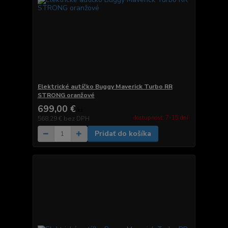
Elektrické autíčko Buggy Maverick Turbo RR
STRONG oranžové
699,00 €
/
ks
dostupnosť: 7-15 dní
568,29 €
bez DPH
Pridať do košíka