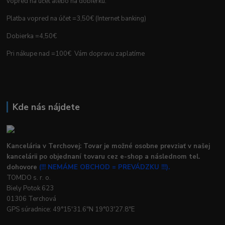
vopred na účet alebo na dobierku.
Platba vopred na účet =3,50€ (Internet banking)
Dobierka =4,50€
Pri nákupe nad =100€ Vám dopravu zaplatíme
Kde nás nájdete
Kancelária v Terchovej: Tovar je možné osobne prevziať v našej
kancelárii po objednaní tovaru cez e-shop a následnom tel.
dohovore
(!!! NEMÁME OBCHOD = PREVÁDZKU !!!).
TOMDO s. r. o.
Biely Potok 623
01306 Terchová
GPS súradnice: 49°15'31.6"N 19°03'27.8"E