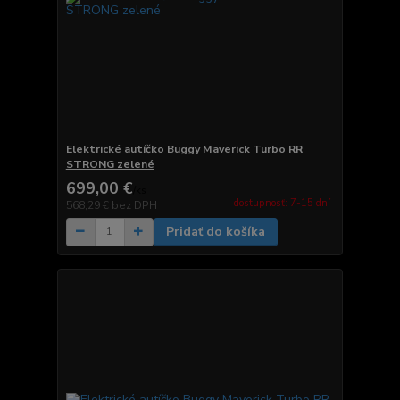
Elektrické autíčko Buggy Maverick Turbo RR
STRONG zelené
699,00 €
/
ks
dostupnosť: 7-15 dní
568,29 €
bez DPH
Pridať do košíka