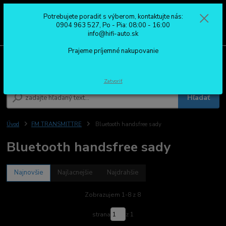
Potrebujete poradiť s výberom, kontaktujte nás:
0
ks
0904 963 527
0904 963 527, Po - Pia: 08:00 - 16:00
za
0,00 €
Po - Pia: 08:00 - 16:00
info@hifi-auto.sk
Prajeme príjemné nakupovanie
Menu
Zatvoriť
Hľadať
Úvod
FM TRANSMITTRE
Bluetooth handsfree sady
Bluetooth handsfree sady
Najnovšie
Najlacnejšie
Najdrahšie
Zobrazujem 1-8 z 8
strana
z 1