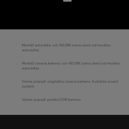
Montáž autorádia: od =50,00€ (cena závisí od modelu
autorádia)
Montáž cúvacej kamery: od =50,00€ (cena závisí od modelu
autorádia)
Vieme pripojiť: originálnu cúvaciu kameru, hudobný sound
systém
Vieme pripojiť: prednú DVR kameru