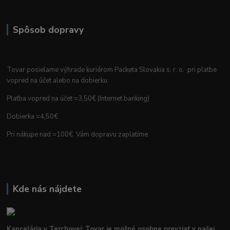
Spôsob dopravy
Tovar posielame výhrade kuriérom Packeta Slovakia s. r. o. pri platbe
vopred na účet alebo na dobierku.
Platba vopred na účet =3,50€ (Internet banking)
Dobierka =4,50€
Pri nákupe nad =100€ Vám dopravu zaplatíme
Kde nás nájdete
Kancelária v Terchovej: Tovar je možné osobne prevziať v našej