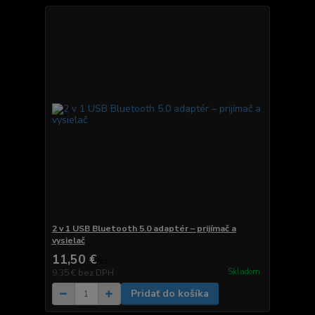
2 v 1 USB Bluetooth 5.0 adaptér – prijímač a
vysielač
11,50 €
/
ks
Skladom
9,35 €
bez DPH
Pridať do košíka