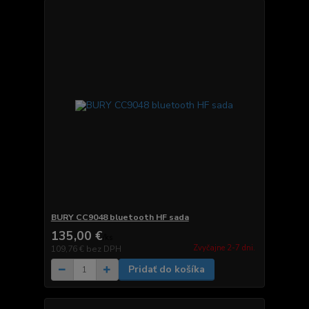
BURY CC9048 bluetooth HF sada
135,00 €
/
ks
Zvyčajne 2-7 dni.
109,76 €
bez DPH
Pridať do košíka