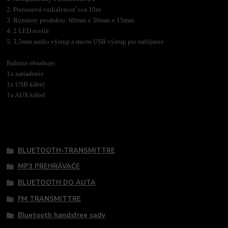
2. Prenosová vzdialenosť cca 10m
3. Rozmery produktu: 60mm x 36mm x 15mm
4. 2 LED svetlá
5. 3,5mm audio výstup a micro USB výstup pre nabíjanie
Balenie obsahuje:
1x zariadenie
1x USB kábel
1x AUX kábel
Tovar zaradený v kategóriách
BLUETOOTH-TRANSMITTRE
MP3 PREHRÁVAČE
BLUETOOTH DO AUTA
FM TRANSMITTRE
Bluetooth handsfree sady