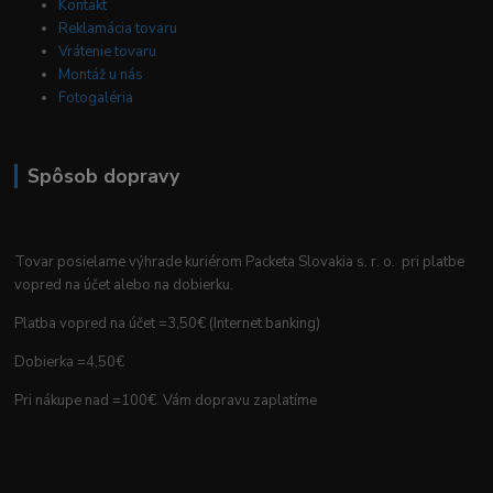
Kontakt
Reklamácia tovaru
Vrátenie tovaru
Montáž u nás
Fotogaléria
Spôsob dopravy
Tovar posielame výhrade kuriérom Packeta Slovakia s. r. o. pri platbe
vopred na účet alebo na dobierku.
Platba vopred na účet =3,50€ (Internet banking)
Dobierka =4,50€
Pri nákupe nad =100€ Vám dopravu zaplatíme