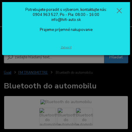
Potrebujete poradiť s výberom, kontaktujte nás:
0
ks
0904 963 527
0904 963 527, Po - Pia: 08:00 - 16:00
za
0,00 €
Po - Pia: 08:00 - 16:00
info@hifi-auto.sk
Prajeme príjemné nakupovanie
Menu
Zatvoriť
Hľadať
Úvod
FM TRANSMITTRE
Bluetooth do automobilu
Bluetooth do automobilu