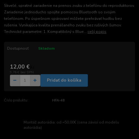
Skvelé, spratné zariadenie na prenos zvuku z telefónu do reproduktorov.
Zariadenie jednoducho spojíte pomocou Bluetooth so svojim
telefónom. Po úspešnom spárovaní môžete prehrávať hudbu bez
rušenia. Vynikajúca kvalita prenášaného zvuku bez rušivých šumov.
Technické parametre: 1. Kompatibilný s Blue...
celý popis
Dostupnosť
Skladom
12,00 €
/
ks
9,76 €
bez DPH
Pridať do košíka
Číslo produktu:
HFA-48
Montáž autorádia: od =50,00€ (cena závisí od modelu
autorádia)