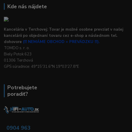
Kde nás nájdete
Kancelária v Terchovej: Tovar je možné osobne prevziať v našej
kancelárii po objednaní tovaru cez e-shop a následnom tel.
dohovore
(!!! NEMÁME OBCHOD = PREVÁDZKU !!!).
TOMDO s. r. o.
Biely Potok 623
01306 Terchová
GPS súradnice: 49°15'31.6"N 19°03'27.8"E
Potrebujete
poradiť?
0904 963