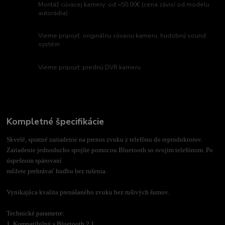
Montáž cúvacej kamery: od =50,00€ (cena závisí od modelu
autorádia)
Vieme pripojiť: originálnu cúvaciu kameru, hudobný sound
systém
Vieme pripojiť: prednú DVR kameru
Kompletné špecifikácie
Skvelé, spratné zariadenie na prenos zvuku z telefónu do reproduktorov.
Zariadenie jednoducho spojíte pomocou Bluetooth so svojim telefónom. Po
úspešnom spárovaní
môžete prehrávať hudbu bez rušenia.
Vynikajúca kvalita prenášaného zvuku bez rušivých šumov.
Technické parametre:
1. Kompatibilný s Bluetooth 2.1