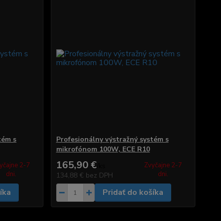
tém s
Profesionálny výstražný systém s
mikrofónom 100W, ECE R10
165,90 €
yčajne 2-7
Zvyčajne 2-7
/
ks
dni.
dni.
134,88 €
bez DPH
íka
Pridať do košíka