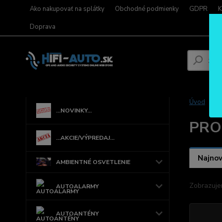
Ako nakupovať na splátky
Obchodné podmienky
GDPR
K
Doprava
Úvod
...NOVINKY...
PROF
...AKCIE/VÝPREDAJ...
Najnov
AMBIENTNÉ OSVETLENIE
Zobrazuje
AUTOALARMY
AUTOANTÉNY