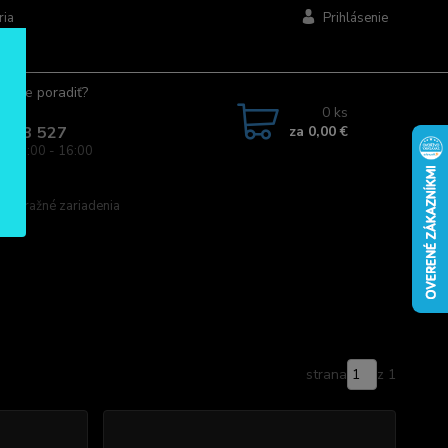
ria
Prihlásenie
ujete poradiť?
jte.
0
ks
za
0,00 €
 963 527
a: 08:00 - 16:00
výstražné zariadenia
strana
z 1