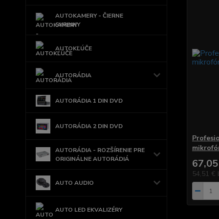
AUTOKAMERY - ČIERNE
SKRINKY
AUTOKĽÚČE
AUTORÁDIA
AUTORÁDIA 1 DIN DVD
AUTORÁDIA 2 DIN DVD
Profesi
mikrof
AUTORÁDIA - ROZŠÍRENIE PRE
ORIGINÁLNE AUTORÁDIÁ
67,05
54,51 €
AUTO AUDIO
AUTO LED EKVALIZÉRY