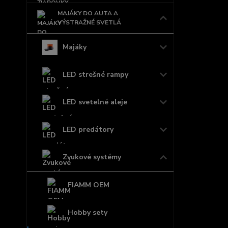
MAJÁKY DO AUTA A
VÝSTRAŽNÉ SVETLÁ
Majáky
LED strešné rampy
LED svetelné aleje
LED predátory
Zvukové systémy
FIAMM OEM
Hobby sety