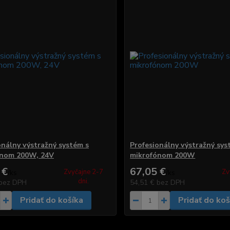
onálny výstražný systém s
Profesionálny výstražný sys
ónom 200W, 24V
mikrofónom 200W
 €
67,05 €
Zvyčajne 2-7
Zv
/
ks
/
ks
dni.
bez DPH
54,51 €
bez DPH
Pridať do košíka
Pridať do koš