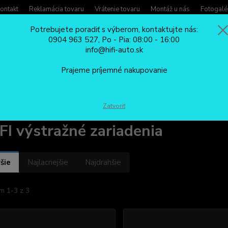
ontakt
Reklamácia tovaru
Vrátenie tovaru
Montáž u nás
Fotogalé
Potrebujete poradiť s výberom, kontaktujte nás:
0904 963 527, Po - Pia: 08:00 - 16:00
Potreb
info@hifi-auto.sk
Zavola
Hľadať
0904
Prajeme príjemné nakupovanie
Po - Pi
MAJÁKY DO AUTA A VÝSTRAŽNÉ SVETLÁ
Zvukové systémy
PROFI 
Zatvoriť
I výstražné zariadenia
šie
Najlacnejšie
Najdrahšie
m 1-3 z 3