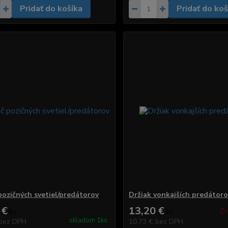
Pridať do košíka
Pridať do koš
pozičných svetiel/predátorov
Držiak vonkajších predátoro
 €
13,20 €
Zv
/
ks
/
ks
skladom 1ks
bez DPH
10,73 €
bez DPH