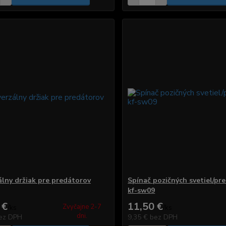
álny držiak pre predátorov
Spínač pozičných svetiel/pr
kf-sw09
 €
11,50 €
Zvyčajne 2-7
/
ks
/
ks
dni.
ez DPH
9,35 €
bez DPH