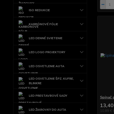
ISO REDUKCIE
KARBÓNOVÉ FÓLIE
LED DENNÉ SVIETENIE
LED LOGO PROJEKTORY
LED OSVETLENIE AUTA
LED OSVETLENIE ŠPZ, KUFRE,
BLINKRE
LED PRESTAVBOVÉ SADY
Spínač 
13,40
LED ŽIAROVKY DO AUTA
10,89 €