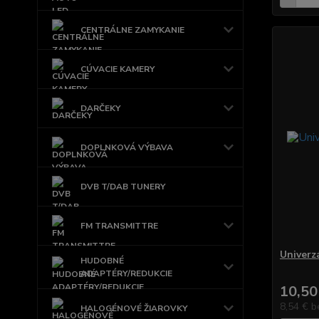
CENTRÁLNE ZAMYKANIE
CÚVACIE KAMERY
DARČEKY
DOPLNKOVÁ VÝBAVA
DVB T/DAB TUNERY
FM TRANSMITTRE
Univerz
HUDOBNÉ
ADAPTÉRY/REDUKCIE
10,50
8,54 €
b
HALOGÉNOVÉ ŽIAROVKY