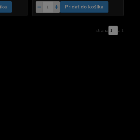
íka
Pridať do košíka
strana
z 1