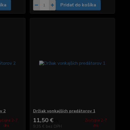
íka
Pridať do košíka
v 2
Držiak vonkajších predátorov 1
11,50 €
yčajne 2-7
Zvyčajne 2-7
/
ks
dni.
dni.
9,35 €
bez DPH