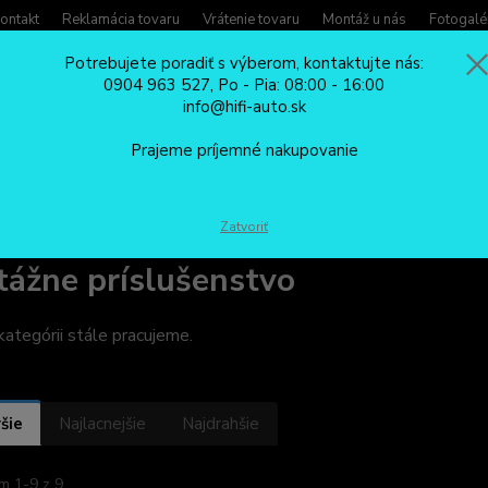
ontakt
Reklamácia tovaru
Vrátenie tovaru
Montáž u nás
Fotogalé
Potrebujete poradiť s výberom, kontaktujte nás:
0904 963 527, Po - Pia: 08:00 - 16:00
Potreb
info@hifi-auto.sk
Zavola
Hľadať
0904
Prajeme príjemné nakupovanie
Po - Pi
MAJÁKY DO AUTA A VÝSTRAŽNÉ SVETLÁ
LED predátory
Montážne 
Zatvoriť
ážne príslušenstvo
kategórii stále pracujeme.
šie
Najlacnejšie
Najdrahšie
m 1-9 z 9