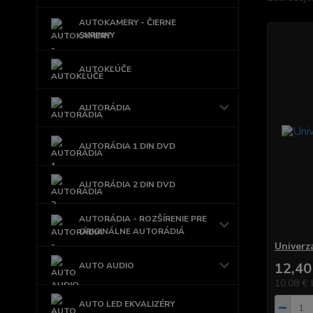
AUTOKAMERY - ČIERNE
SKRINKY
AUTOKĽÚČE
AUTORÁDIA
AUTORÁDIA 1 DIN DVD
AUTORÁDIA 2 DIN DVD
AUTORÁDIA - ROZŠÍRENIE PRE
ORIGINÁLNE AUTORÁDIÁ
Univerz
12,40
AUTO AUDIO
10,08 €
AUTO LED EKVALIZÉRY