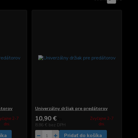
átorov
Univerzálny držiak pre predátorov
10,90 €
yčajne 2-7
Zvyčajne 2-7
/
ks
dni.
dni.
8,86 €
bez DPH
íka
Pridať do košíka