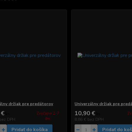
álny držiak pre predátorov
Univerzálny držiak pre pred
 €
10,90 €
Zvyčajne 2-7
Zv
/
ks
/
ks
dni.
bez DPH
8,86 €
bez DPH
Pridať do košíka
Pridať do koš