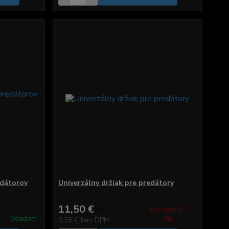
edátorov
Univerzálny držiak pre predátory
11,50 €
Zvyčajne 2-7
/
ks
Skladom
dni.
9,35 €
bez DPH