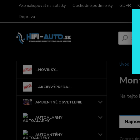
Ako nakupovať na splátky
Obchodné podmienky
GDPR
K
Doprava
Úvod
...NOVINKY...
Mont
...AKCIE/VÝPREDAJ...
Na tejto 
AMBIENTNÉ OSVETLENIE
AUTOALARMY
Najnov
AUTOANTÉNY
Zobrazuje