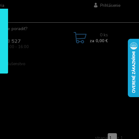
ria
Prihlásenie
ujete poradiť?
jte.
0
ks
za
0,00 €
 963 527
a: 08:00 - 16:00
príslušenstvo
strana
z 1