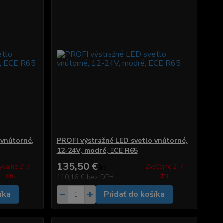
 vnútorné,
PROFI výstražné LED svetlo vnútorné,
12-24V, modré, ECE R65
135,50 €
yčajne 2-7
Zvyčajne 2-7
/
ks
dni.
dni.
110,16 €
bez DPH
íka
Pridať do košíka