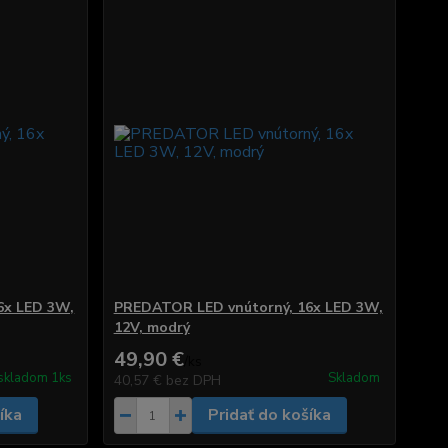
6x LED 3W,
PREDATOR LED vnútorný, 16x LED 3W,
12V, modrý
49,90 €
/
ks
skladom 1ks
Skladom
40,57 €
bez DPH
íka
Pridať do košíka