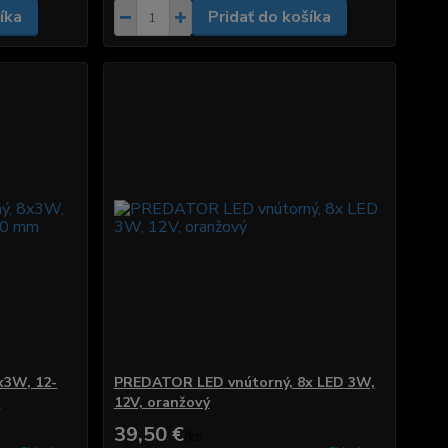
íka
Pridať do košíka
x3W, 12-
PREDATOR LED vnútorný, 8x LED 3W,
m
12V, oranžový
39,50 €
/
ks