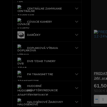
CENTRÁLNE ZAMYKANIE
CÚVACIE KAMERY
DARČEKY
DOPLNKOVÁ VÝBAVA
DVB T/DAB TUNERY
PREDAT
FM TRANSMITTRE
24V, or
61,50
HUDOBNÉ
ADAPTÉRY/REDUKCIE
50,00 €
HALOGÉNOVÉ ŽIAROVKY