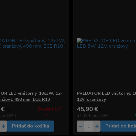
OR LED vnútorný, 18x3W, 12-
PREDATOR LED vnútorný, 1
anžový, 490 mm, ECE R10
12V, oranžový
 €
45,90 €
Zvyčajne 2-7
/
ks
/
ks
dni.
bez DPH
37,32 €
bez DPH
Pridať do košíka
Pridať do koš