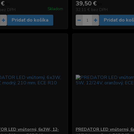
 €
39,50 €
/
ks
/
ks
Skladom
bez DPH
32,11 €
bez DPH
Pridať do košíka
Pridať do koš
OR LED vnútorný, 6x3W, 12-
PREDATOR LED vnútorný, 6