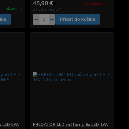
45,90 €
Zvyčajne 2-7
/
ks
Skladom
dni.
37,32 €
bez DPH
íka
Pridať do košíka
x LED 5W,
PREDATOR LED vnútorný, 6x LED 1W,