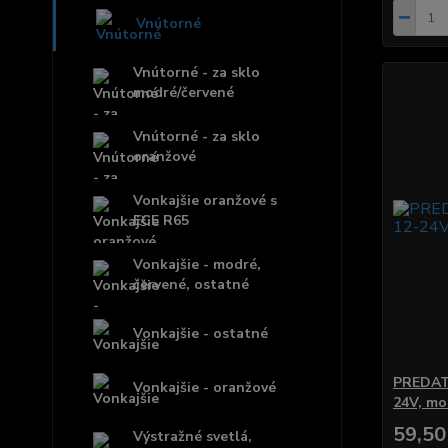
Vnútorné
Vnútorné - za sklo
modré/červené
Vnútorné - za sklo
oranžové
Vonkajšie oranžové s
ECE R65
Vonkajšie - modré,
červené, ostatné
Vonkajšie - ostatné
PREDAT
Vonkajšie - oranžové
24V, mo
59,50
Výstražné svetlá,