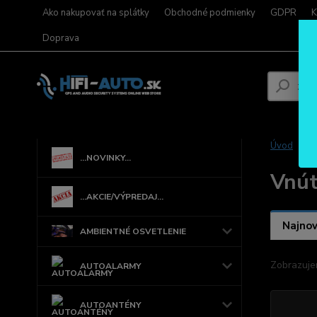
Ako nakupovať na splátky
Obchodné podmienky
GDPR
K
Doprava
Úvod
...NOVINKY...
Vnút
...AKCIE/VÝPREDAJ...
Najnov
AMBIENTNÉ OSVETLENIE
Zobrazuje
AUTOALARMY
AUTOANTÉNY