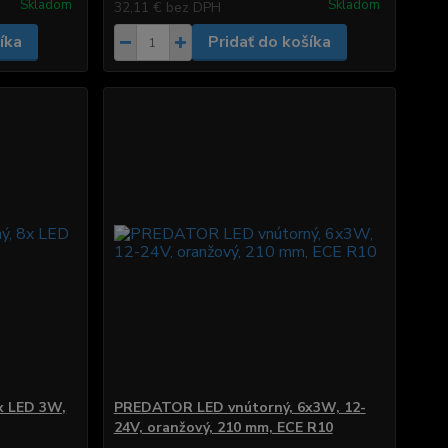
Skladom
Skladom
32,11 €
bez DPH
íka
Pridať do košíka
x LED 3W,
PREDATOR LED vnútorný, 6x3W, 12-
24V, oranžový, 210 mm, ECE R10