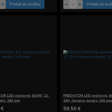
Pridať do košíka
Pridať do koš
OR LED vnútorný, 8x3W, 12-
PREDATOR LED vnútorný, 8
drý, 240 mm
24V, červeno-modrý, 240 m
 €
59,50 €
/
ks
/
ks