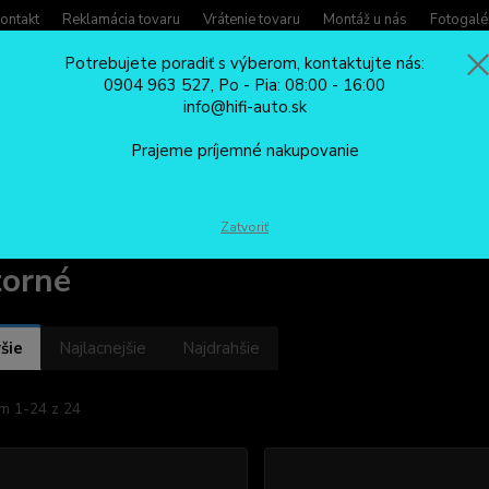
ontakt
Reklamácia tovaru
Vrátenie tovaru
Montáž u nás
Fotogalé
Potrebujete poradiť s výberom, kontaktujte nás:
0904 963 527, Po - Pia: 08:00 - 16:00
Potreb
info@hifi-auto.sk
Zavola
Hľadať
0904
Prajeme príjemné nakupovanie
Po - Pi
MAJÁKY DO AUTA A VÝSTRAŽNÉ SVETLÁ
LED predátory
Vnútorné
Zatvoriť
orné
šie
Najlacnejšie
Najdrahšie
m 1-24 z 24