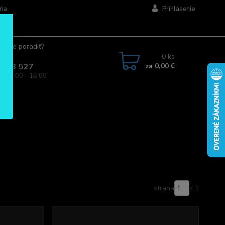
ria
Prihlásenie
ujete poradiť?
jte.
0
ks
za
0,00 €
 963 527
a: 08:00 - 16:00
strana
z 1