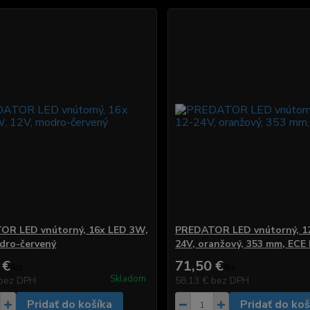
OR LED vnútorný, 16x LED 3W,
PREDATOR LED vnútorný, 1
dro-červený
24V, oranžový, 353 mm, ECE
 €
71,50 €
/
ks
/
ks
Skladom
bez DPH
58,13 €
bez DPH
Pridať do košíka
Pridať do koš