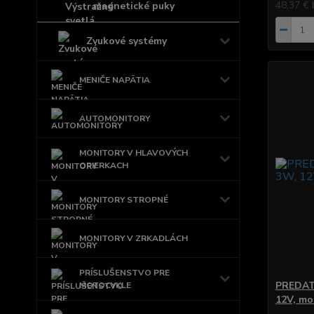
48,37 €
magnetické puky
Zvukové systémy
MENIČE NAPÄTIA
AUTOMONITORY
MONITORY V HLAVOVÝCH
OPIERKACH
MONITORY STROPNÉ
MONITORY V ZRKADLÁCH
PRÍSLUŠENSTVO PRE
PREDAT
MOTOCYKLE
12V, mo