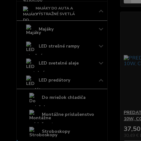
MAJÁKY DO AUTA A
VÝSTRAŽNÉ SVETLÁ
Majáky
LED strešné rampy
LED svetelné aleje
LED predátory
Do mriežok chladiča
PREDATO
Montážne príslušenstvo
10W, CO
37,50
Stroboskopy
30,49 €