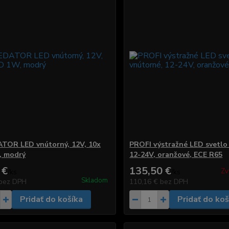
TOR LED vnútorný, 12V, 10x
PROFI výstražné LED svetlo
, modrý
12-24V, oranžové, ECE R65
 €
135,50 €
Zv
/
ks
/
ks
Skladom
bez DPH
110,16 €
bez DPH
Pridať do košíka
Pridať do koš