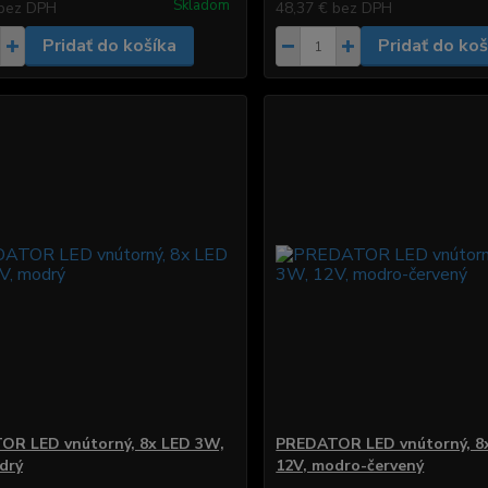
Skladom
bez DPH
48,37 €
bez DPH
Pridať do košíka
Pridať do koš
OR LED vnútorný, 8x LED 3W,
PREDATOR LED vnútorný, 8
drý
12V, modro-červený