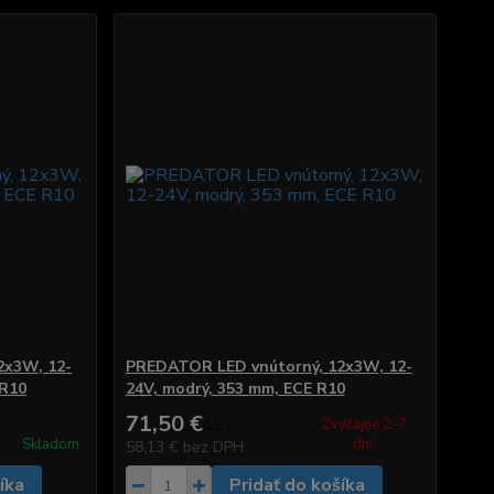
2x3W, 12-
PREDATOR LED vnútorný, 12x3W, 12-
 R10
24V, modrý, 353 mm, ECE R10
71,50 €
Zvyčajne 2-7
/
ks
Skladom
dni.
58,13 €
bez DPH
íka
Pridať do košíka