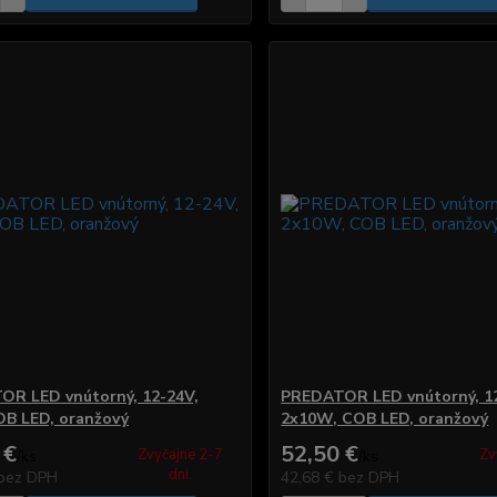
R LED vnútorný, 12-24V,
PREDATOR LED vnútorný, 1
B LED, oranžový
2x10W, COB LED, oranžový
 €
52,50 €
Zvyčajne 2-7
Zv
/
ks
/
ks
dni.
bez DPH
42,68 €
bez DPH