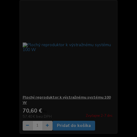
Plochý reproduktor k výstražnému systému 100
W
70,60 €
/
ks
Zvyčajne 2-7 dni.
57,40 €
bez DPH
Pridať do košíka