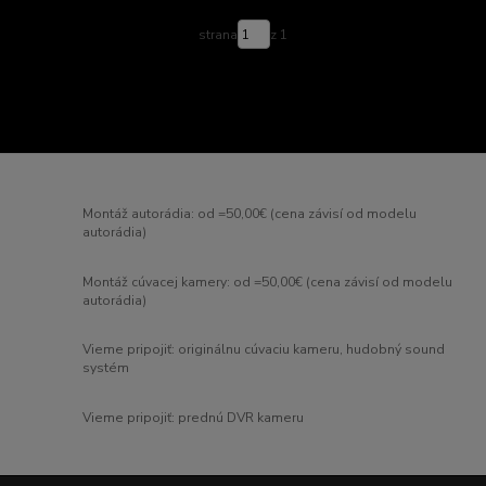
strana
z 1
Montáž autorádia: od =50,00€ (cena závisí od modelu
autorádia)
Montáž cúvacej kamery: od =50,00€ (cena závisí od modelu
autorádia)
Vieme pripojiť: originálnu cúvaciu kameru, hudobný sound
systém
Vieme pripojiť: prednú DVR kameru