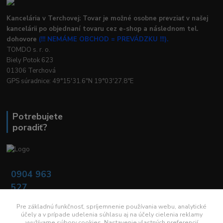
Kancelária v Terchovej: Tovar je možné osobne prevziať v našej
kancelárii po objednaní tovaru cez e-shop a následnom tel.
dohovore
(!!! NEMÁME OBCHOD = PREVÁDZKU !!!).
TOMDO s. r. o.
Biely Potok 623
01306 Terchová
GPS súradnice: 49°15'31.6"N 19°03'27.8"E
Potrebujete
poradiť?
0904 963
527
Po - Pia: 08:00 -
16:00
Pre základnú funkčnosť, spríjemnenie používania webu, analytické
účely a v prípade udelenia súhlasu aj na účely cielenia reklamy
využívame súbory cookies. Nastavenie vlastných preferencií