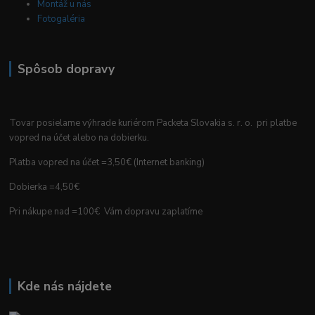
Montáž u nás
Fotogaléria
Spôsob dopravy
Tovar posielame výhrade kuriérom Packeta Slovakia s. r. o. pri platbe
vopred na účet alebo na dobierku.
Platba vopred na účet =3,50€ (Internet banking)
Dobierka =4,50€
Pri nákupe nad =100€ Vám dopravu zaplatíme
Kde nás nájdete