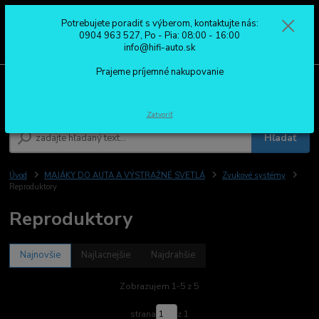
Potrebujete poradiť s výberom, kontaktujte nás:
0
ks
0904 963 527
0904 963 527, Po - Pia: 08:00 - 16:00
za
0,00 €
Po - Pia: 08:00 - 16:00
info@hifi-auto.sk
Prajeme príjemné nakupovanie
Menu
Zatvoriť
Hľadať
Úvod
MAJÁKY DO AUTA A VÝSTRAŽNÉ SVETLÁ
Zvukové systémy
Reproduktory
Reproduktory
Najnovšie
Najlacnejšie
Najdrahšie
Zobrazujem 1-5 z 5
strana
z 1