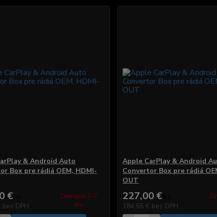
arPlay & Android Auto
Apple CarPlay & Android A
or Box pre rádiá OEM, HDMI-
Convertor Box pre rádiá O
OUT
0 €
227,00 €
Zvyčajne 2-7
Zv
/
ks
/
ks
dni.
€
bez DPH
184,55 €
bez DPH