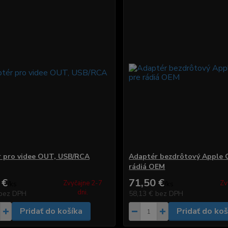
 pro videe OUT, USB/RCA
Adaptér bezdrôtový Apple C
rádiá OEM
 €
71,50 €
Zvyčajne 2-7
Zv
/
ks
/
ks
dni.
bez DPH
58,13 €
bez DPH
Pridať do košíka
Pridať do koš