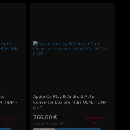
uto
Apple CarPlay & Android Auto
EM, HDMI-
Convertor Box pre rádiá OEM, HDMI-
OUT
266,00 €
yčajne 2-7
Zvyčajne 2-7
/
ks
dni.
dni.
216,26 €
bez DPH