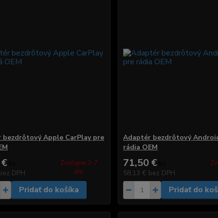
 bezdrôtový Apple CarPlay pre
Adaptér bezdrôtový Androi
OEM
rádia OEM
 €
71,50 €
Zvyčajne 2-7
Zv
/
ks
/
ks
dni.
bez DPH
58,13 €
bez DPH
Pridať do košíka
Pridať do koš