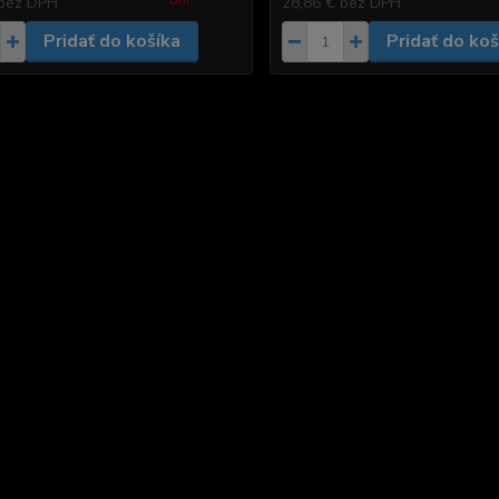
dni.
bez DPH
28,86 €
bez DPH
Pridať do košíka
Pridať do koš