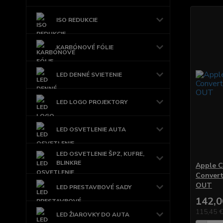
ISO REDUKCIE
KARBÓNOVÉ FÓLIE
LED DENNÉ SVIETENIE
LED LOGO PROJEKTORY
LED OSVETLENIE AUTA
LED OSVETLENIE ŠPZ, KUFRE,
BLINKRE
Apple C
Convert
OUT
LED PRESTAVBOVÉ SADY
142,0
115,45 
LED ŽIAROVKY DO AUTA