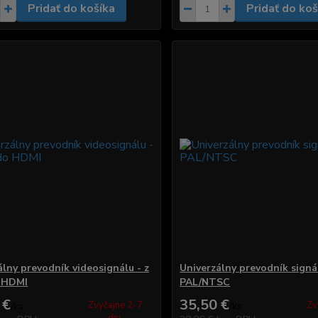
Pridať do košíka
Pridať do koš
álny prevodník videosignálu - z
Univerzálny prevodník signá
 HDMI
PAL/NTSC
 €
35,50 €
Zvyčajne 2-7
Zv
/
ks
/
ks