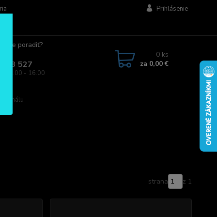
ria
Prihlásenie
ujete poradiť?
jte.
0
ks
za
0,00 €
 963 527
a: 08:00 - 16:00
 signálu
strana
z 1