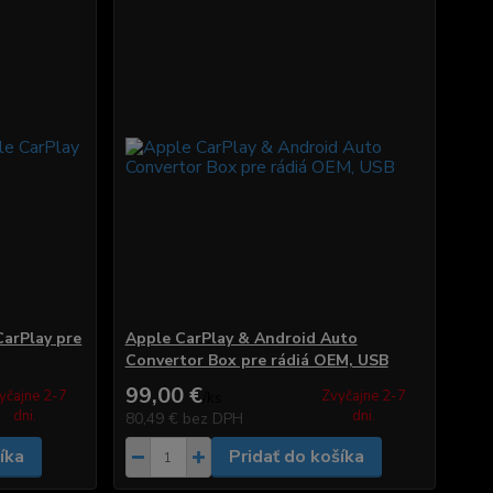
arPlay pre
Apple CarPlay & Android Auto
Convertor Box pre rádiá OEM, USB
99,00 €
yčajne 2-7
Zvyčajne 2-7
/
ks
dni.
dni.
80,49 €
bez DPH
íka
Pridať do košíka