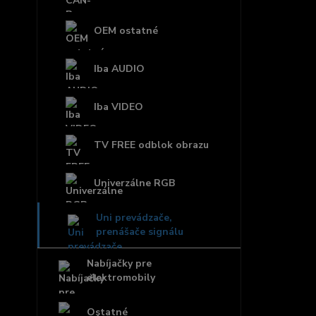
OEM ostatné
Iba AUDIO
Iba VIDEO
TV FREE odblok obrazu
Univerzálne RGB
Uni prevádzače,
prenášače signálu
Nabíjačky pre
elektromobily
Ostatné