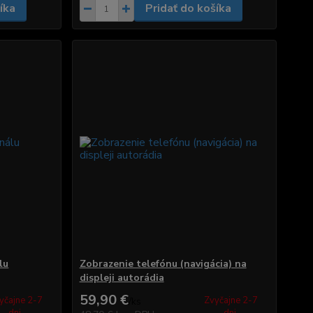
íka
Pridať do košíka
lu
Zobrazenie telefónu (navigácia) na
displeji autorádia
59,90 €
yčajne 2-7
Zvyčajne 2-7
/
ks