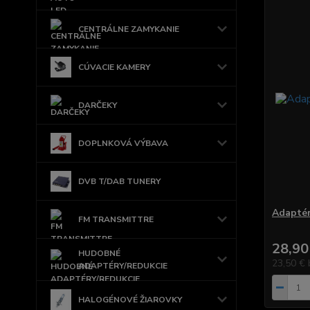
CENTRÁLNE ZAMYKANIE
CÚVACIE KAMERY
DARČEKY
DOPLNKOVÁ VÝBAVA
DVB T/DAB TUNERY
Adaptér
FM TRANSMITTRE
28,90
HUDOBNÉ
23,50 €
ADAPTÉRY/REDUKCIE
HALOGÉNOVÉ ŽIAROVKY