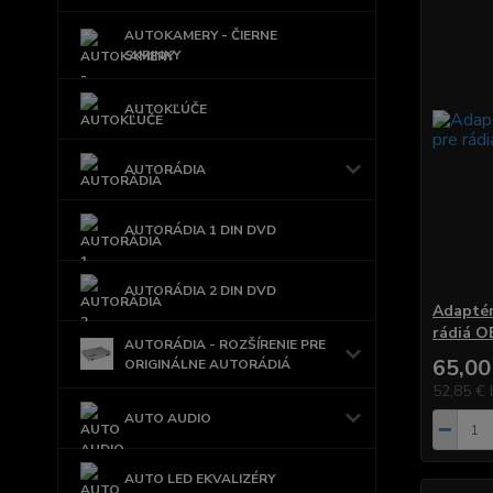
AUTOKAMERY - ČIERNE
SKRINKY
AUTOKĽÚČE
AUTORÁDIA
AUTORÁDIA 1 DIN DVD
AUTORÁDIA 2 DIN DVD
Adaptér
rádiá 
AUTORÁDIA - ROZŠÍRENIE PRE
65,00
ORIGINÁLNE AUTORÁDIÁ
52,85 €
AUTO AUDIO
AUTO LED EKVALIZÉRY