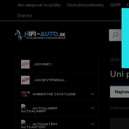
Ako nakupovať na splátky
Obchodné podmienky
GDPR
K
Doprava
Úvod
...NOVINKY...
Uni 
...AKCIE/VÝPREDAJ...
Najnov
AMBIENTNÉ OSVETLENIE
Zobrazuje
AUTOALARMY
AUTOANTÉNY