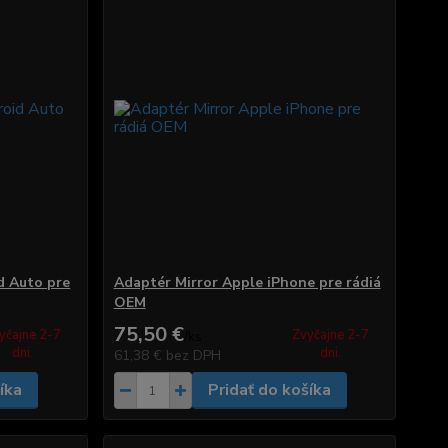
d Auto pre
Adaptér Mirror Apple iPhone pre rádiá
OEM
75,50 €
yčajne 2-7
Zvyčajne 2-7
/
ks
dni.
dni.
61,38 €
bez DPH
íka
Pridať do košíka