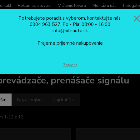
ontakt
Reklamácia tovaru
Vrátenie tovaru
Montáž u nás
Fotogalé
Potrebujete poradiť s výberom, kontaktujte nás:
0904 963 527, Po - Pia: 08:00 - 16:00
Potreb
info@hifi-auto.sk
Zavola
Hľadať
0904
Prajeme príjemné nakupovanie
Po - Pi
PRÍSLUŠENSTVO
Multimediálne adaptéry
Uni prevádzače, prenášače
Zatvoriť
prevádzače, prenášače signálu
šie
Najlacnejšie
Najdrahšie
m 1-12 z 12