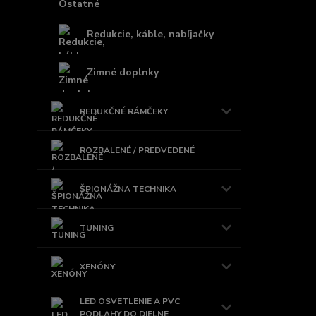
Redukcie, káble, nabíjačky
Zimné doplnky
REDUKČNÉ RÁMČEKY
ROZBALENÉ / PREDVEDENÉ
ŠPIONÁŽNA TECHNIKA
TUNING
XENÓNY
LED OSVETLENIE A PVC
PODLAHY DO DIELNE