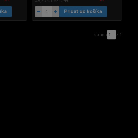
dni.
dni.
48,70 €
bez DPH
íka
Pridať do košíka
strana
z 1