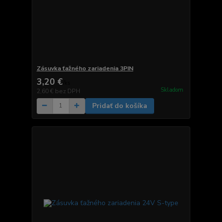
Zásuvka ťažného zariadenia 3PIN
3,20 €
/
ks
Skladom
2,60 €
bez DPH
Pridať do košíka