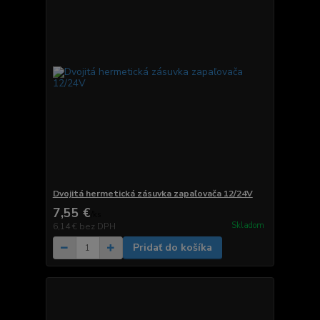
Dvojitá hermetická zásuvka zapaľovača 12/24V
7,55 €
/
ks
Skladom
6,14 €
bez DPH
Pridať do košíka