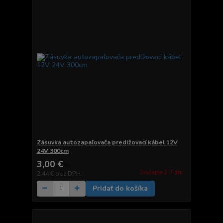
Zásuvka autozapaľovača predlžovací kábel 12V
24V 300cm
3,00 €
/
ks
Zvyčajne 2-7 dni.
2,44 €
bez DPH
Pridať do košíka