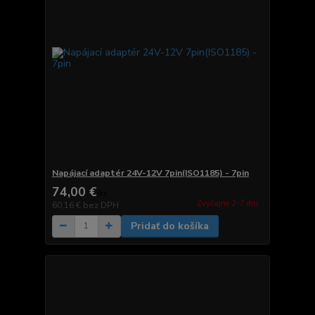
Napájací adaptér 24V-12V 7pin(ISO1185) - 7pin
74,00 €
/
ks
Zvyčajne 2-7 dni.
60,16 €
bez DPH
Pridať do košíka