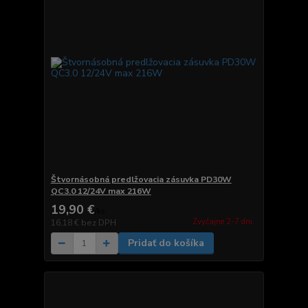
Štvornásobná predlžovacia zásuvka PD30W
QC3.0 12/24V max 216W
19,90 €
/
ks
Zvyčajne 2-7 dni.
16,18 €
bez DPH
Pridať do košíka