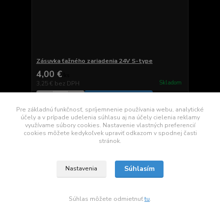
Zásuvka ťažného zariadenia 24V S-type
4,00 €
/
ks
Skladom
3,25 €
bez DPH
Pridať do košíka
Pre základnú funkčnosť, spríjemnenie používania webu, analytické
účely a v prípade udelenia súhlasu aj na účely cielenia reklamy
využívame súbory cookies. Nastavenie vlastných preferencií
cookies môžete kedykoľvek upraviť odkazom v spodnej časti
stránok.
Súhlasím
Nastavenia
Súhlas môžete odmietnuť
tu
.