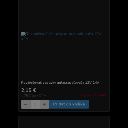
Rozbočovač zásuvky autozapaľovača 12V 24V
2,15 €
/
ks
Zvyčajne 2-7 dni.
1,75 €
bez DPH
Pridať do košíka