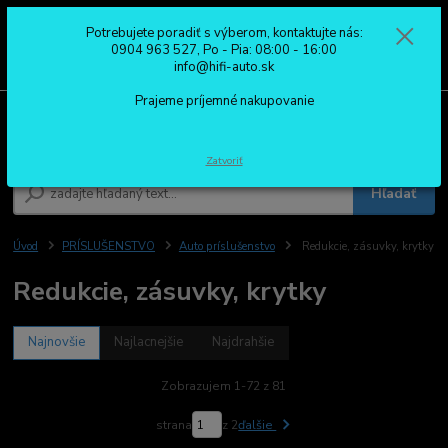
Potrebujete poradiť s výberom, kontaktujte nás:
0
ks
0904 963 527
0904 963 527, Po - Pia: 08:00 - 16:00
za
0,00 €
Po - Pia: 08:00 - 16:00
info@hifi-auto.sk
Prajeme príjemné nakupovanie
Menu
Zatvoriť
Hľadať
Úvod
PRÍSLUŠENSTVO
Auto príslušenstvo
Redukcie, zásuvky, krytky
Redukcie, zásuvky, krytky
Najnovšie
Najlacnejšie
Najdrahšie
Zobrazujem 1-72 z 81
strana
z 2
ďalšie