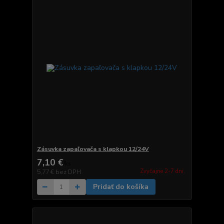
Zásuvka zapaľovača s klapkou 12/24V
7,10 €
/
ks
Zvyčajne 2-7 dni.
5,77 €
bez DPH
Pridať do košíka