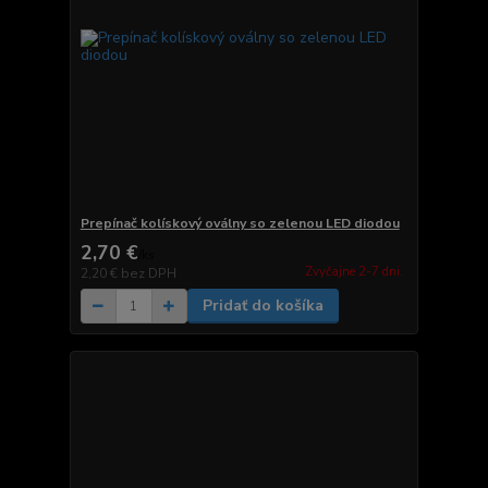
Prepínač kolískový oválny so zelenou LED diodou
2,70 €
/
ks
Zvyčajne 2-7 dni.
2,20 €
bez DPH
Pridať do košíka