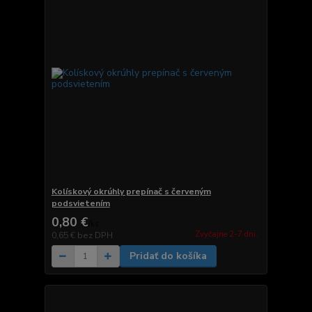
Kolískový okrúhly prepínač s červeným
podsvietením
0,80 €
/
ks
Zvyčajne 2-7 dni.
0,65 €
bez DPH
Pridať do košíka