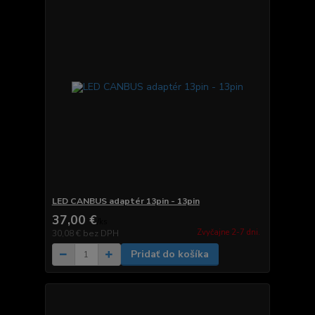
LED CANBUS adaptér 13pin - 13pin
37,00 €
/
ks
Zvyčajne 2-7 dni.
30,08 €
bez DPH
Pridať do košíka