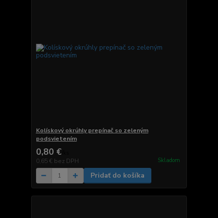
Kolískový okrúhly prepínač so zeleným
podsvietením
0,80 €
/
ks
Skladom
0,65 €
bez DPH
Pridať do košíka