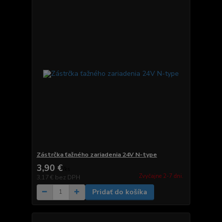
Zástrčka ťažného zariadenia 24V N-type
3,90 €
/
ks
Zvyčajne 2-7 dni.
3,17 €
bez DPH
Pridať do košíka