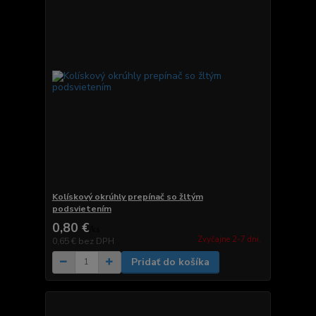
Kolískový okrúhly prepínač so žltým
podsvietením
0,80 €
/
ks
Zvyčajne 2-7 dni.
0,65 €
bez DPH
Pridať do košíka