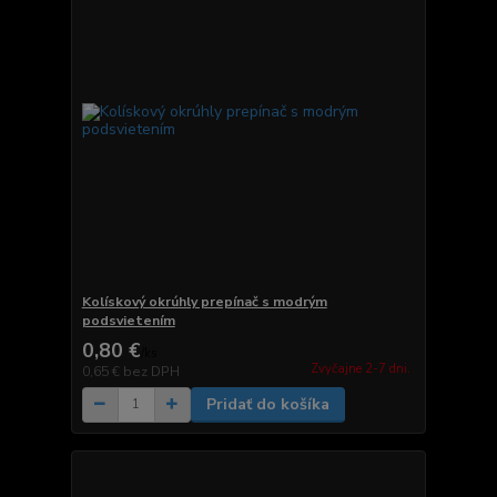
Kolískový okrúhly prepínač s modrým
podsvietením
0,80 €
/
ks
Zvyčajne 2-7 dni.
0,65 €
bez DPH
Pridať do košíka