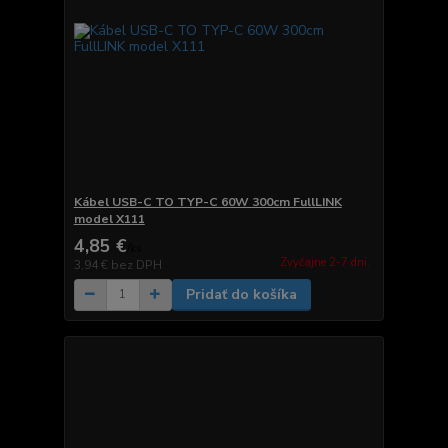
Kábel USB-C TO TYP-C 60W 300cm FullLINK
model X111
4,85 €
/
ks
Zvyčajne 2-7 dni.
3,94 €
bez DPH
Pridať do košíka