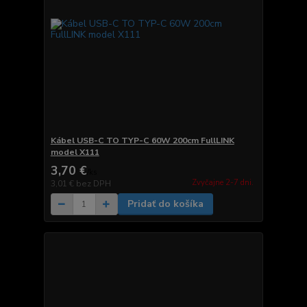
Kábel USB-C TO TYP-C 60W 200cm FullLINK
model X111
3,70 €
/
ks
Zvyčajne 2-7 dni.
3,01 €
bez DPH
Pridať do košíka