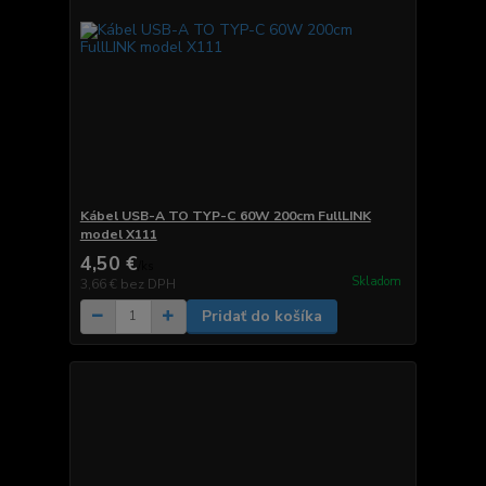
Kábel USB-A TO TYP-C 60W 200cm FullLINK
model X111
4,50 €
/
ks
Skladom
3,66 €
bez DPH
Pridať do košíka