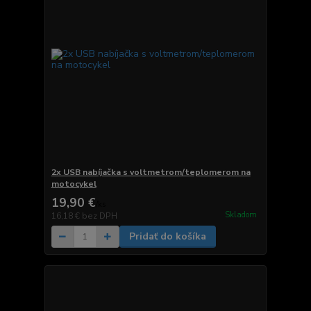
2x USB nabíjačka s voltmetrom/teplomerom na
motocykel
19,90 €
/
ks
Skladom
16,18 €
bez DPH
Pridať do košíka