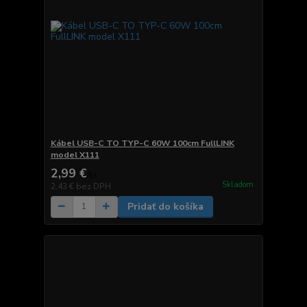
Kábel USB-C TO TYP-C 60W 100cm FullLINK
model X111
2,99 €
/
ks
Skladom
2,43 €
bez DPH
Pridať do košíka