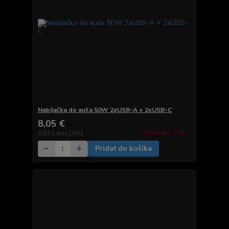
Nabíjačka do auta 50W 2xUSB-A + 2xUSB-C
8,05 €
/
ks
Zvyčajne 2-7 dni.
6,54 €
bez DPH
Pridať do košíka