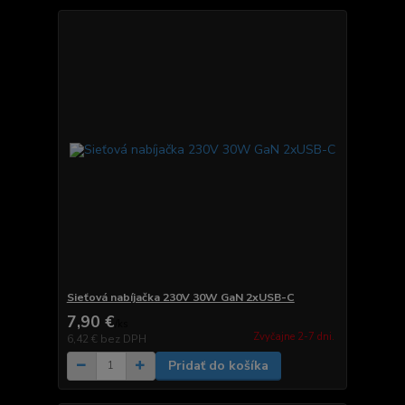
Sieťová nabíjačka 230V 30W GaN 2xUSB-C
7,90 €
/
ks
Zvyčajne 2-7 dni.
6,42 €
bez DPH
Pridať do košíka