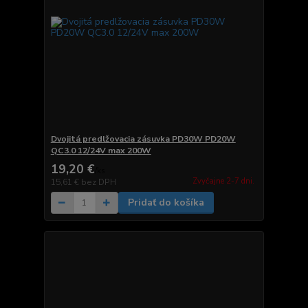
Dvojitá predlžovacia zásuvka PD30W PD20W
QC3.0 12/24V max 200W
19,20 €
/
ks
Zvyčajne 2-7 dni.
15,61 €
bez DPH
Pridať do košíka