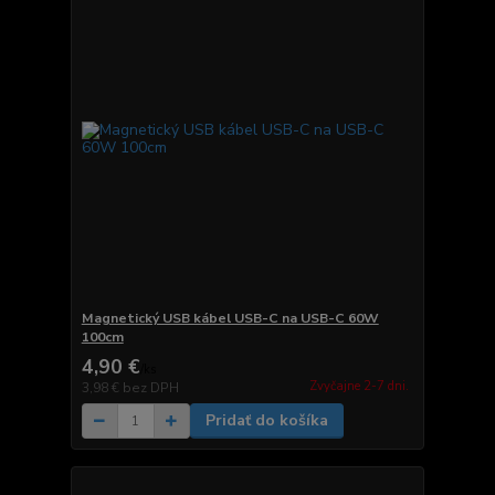
Magnetický USB kábel USB-C na USB-C 60W
100cm
4,90 €
/
ks
Zvyčajne 2-7 dni.
3,98 €
bez DPH
Pridať do košíka