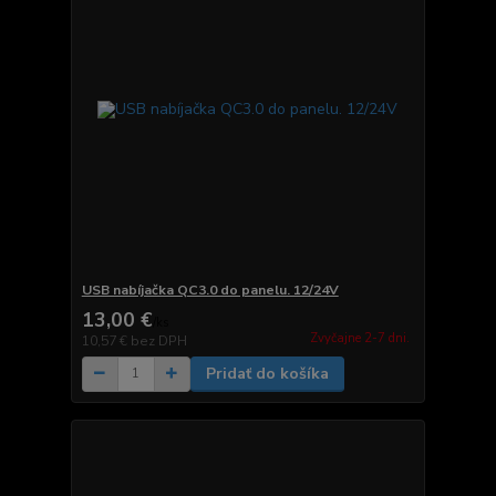
USB nabíjačka QC3.0 do panelu. 12/24V
13,00 €
/
ks
Zvyčajne 2-7 dni.
10,57 €
bez DPH
Pridať do košíka