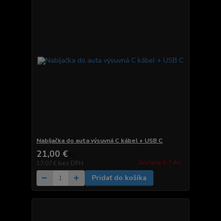
Nabíjačka do auta výsuvná C kábel + USB C
21,00 €
/
ks
Zvyčajne 2-7 dni.
17,07 €
bez DPH
Pridať do košíka