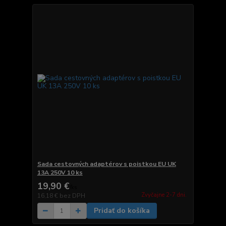
Sada cestovných adaptérov s poistkou EU UK
13A 250V 10 ks
19,90 €
/
ks
Zvyčajne 2-7 dni.
16,18 €
bez DPH
Pridať do košíka