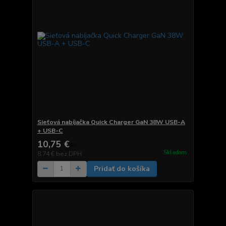
Sieťová nabíjačka Quick Charger GaN 38W USB-A
+ USB-C
10,75 €
/
ks
Skladom
8,74 €
bez DPH
Pridať do košíka