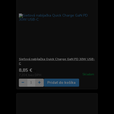
Sieťová nabíjačka Quick Charge GaN PD 30W USB-
C
8,85 €
/
ks
Skladom
7,20 €
bez DPH
Pridať do košíka