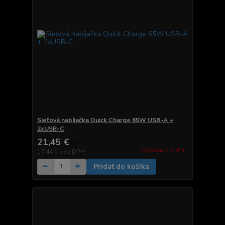
Sieťová nabíjačka Quick Charge 65W USB-A +
2xUSB-C
21,45 €
/
ks
Zvyčajne 2-7 dni.
17,44 €
bez DPH
Pridať do košíka