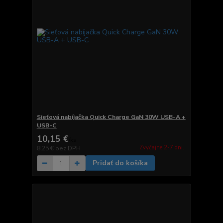
Sieťová nabíjačka Quick Charge GaN 30W USB-A +
USB-C
10,15 €
/
ks
Zvyčajne 2-7 dni.
8,25 €
bez DPH
Pridať do košíka