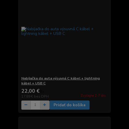
Nabíjačka do auta výsuvná C kábel + lightning
kábel + USB C
22,00 €
/
ks
Zvyčajne 2-7 dni.
17,89 €
bez DPH
Pridať do košíka