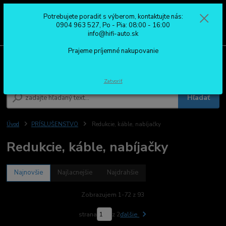
Potrebujete poradiť s výberom, kontaktujte nás:
0
ks
0904 963 527
0904 963 527, Po - Pia: 08:00 - 16:00
za
0,00 €
Po - Pia: 08:00 - 16:00
info@hifi-auto.sk
Prajeme príjemné nakupovanie
Menu
Zatvoriť
Hľadať
Úvod
PRÍSLUŠENSTVO
Redukcie, káble, nabíjačky
Redukcie, káble, nabíjačky
Najnovšie
Najlacnejšie
Najdrahšie
Zobrazujem 1-72 z 93
strana
z 2
ďalšie