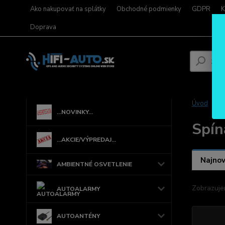
Ako nakupovať na splátky
Obchodné podmienky
GDPR
K
Doprava
Úvod
...NOVINKY...
Spín
...AKCIE/VÝPREDAJ...
Najnov
AMBIENTNÉ OSVETLENIE
Zobrazuje
AUTOALARMY
AUTOANTÉNY