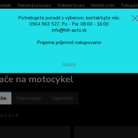
ontakt
Reklamácia tovaru
Vrátenie tovaru
Montáž u nás
Fotogalé
Potrebujete poradiť s výberom, kontaktujte nás:
0904 963 527, Po - Pia: 08:00 - 16:00
Potreb
info@hifi-auto.sk
Zavola
Hľadať
0904
Prajeme príjemné nakupovanie
Po - Pi
PRÍSLUŠENSTVO
Auto príslušenstvo
Spínače, USB a CL
Spínače
Zatvoriť
ače na motocykel
šie
Najlacnejšie
Najdrahšie
m 1-4 z 4