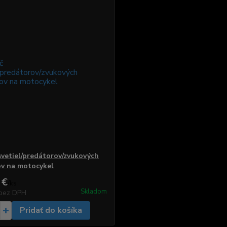
svetiel/predátorov/zvukových
v na motocykel
 €
/
ks
Skladom
bez DPH
Pridať do košíka