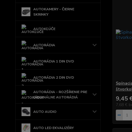
AUTOKAMERY - ČIERNE
SKRINKY
AUTOKĽÚČE
AUTORÁDIA
AUTORÁDIA 1 DIN DVD
AUTORÁDIA 2 DIN DVD
Spínaci
štvorkol
AUTORÁDIA - ROZŠÍRENIE PRE
9,45 
ORIGINÁLNE AUTORÁDIÁ
7,68 €
b
AUTO AUDIO
AUTO LED EKVALIZÉRY