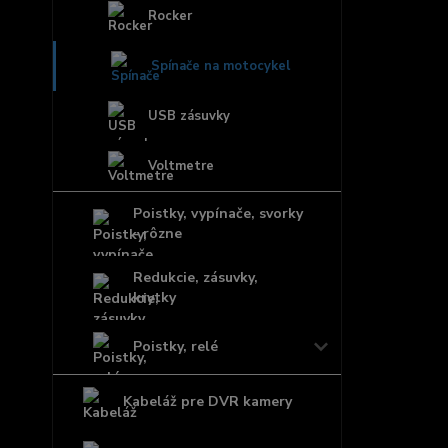
Rocker
Spínače na motocykel
USB zásuvky
Voltmetre
Poistky, vypínače, svorky
- rôzne
Redukcie, zásuvky,
krytky
Poistky, relé
Kabeláž pre DVR kamery