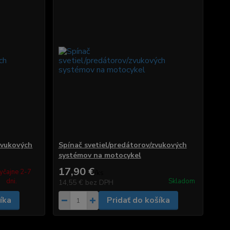
zvukových
Spínač svetiel/predátorov/zvukových
systémov na motocykel
17,90 €
yčajne 2-7
/
ks
dni.
Skladom
14,55 €
bez DPH
íka
Pridať do košíka