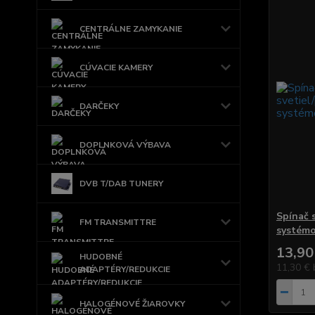
CENTRÁLNE ZAMYKANIE
CÚVACIE KAMERY
DARČEKY
DOPLNKOVÁ VÝBAVA
DVB T/DAB TUNERY
Spínač 
FM TRANSMITTRE
systémo
13,90
HUDOBNÉ
11,30 €
ADAPTÉRY/REDUKCIE
HALOGÉNOVÉ ŽIAROVKY