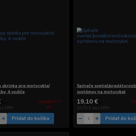
a skrinka pre motocykle/
Spínače svetiel/predátorov/
ky, 4 vodiče
systémov na motocykel
€
19,10 €
Zvyčajne 2-7
Zv
/
ks
/
ks
dni.
ez DPH
15,53 €
bez DPH
Pridať do košíka
Pridať do koš