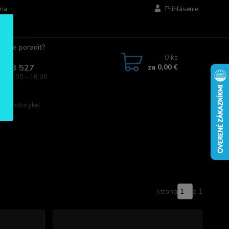
ria
Prihlásenie
ujete poradiť?
jte.
0
ks
za
0,00 €
 963 527
a: 08:00 - 16:00
 na motocykel
strana
z 1