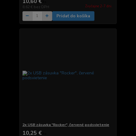
10,60 €
/
ks
Zvyčajne 2-7 dni.
8,62 €
bez DPH
Pridať do košíka
2x USB zásuvka "Rocker", červené podsvietenie
10,25 €
/
ks