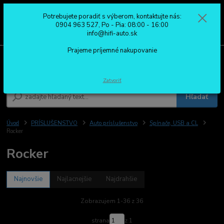
Potrebujete poradiť s výberom, kontaktujte nás:
0
ks
0904 963 527
0904 963 527, Po - Pia: 08:00 - 16:00
za
0,00 €
Po - Pia: 08:00 - 16:00
info@hifi-auto.sk
Prajeme príjemné nakupovanie
Menu
Zatvoriť
Hľadať
Úvod
PRÍSLUŠENSTVO
Auto príslušenstvo
Spínače, USB a CL
Rocker
Rocker
Najnovšie
Najlacnejšie
Najdrahšie
Zobrazujem 1-36 z 36
strana
z 1