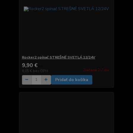
Rocker2 spínač STREŠNÉ SVETLÁ 12/24V
9,90 €
/
ks
Zvyčajne 2-7 dni.
8,05 €
bez DPH
Pridať do košíka