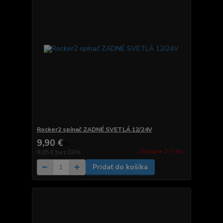
Rocker2 spínač ZADNÉ SVETLÁ 12/24V
9,90 €
/
ks
Zvyčajne 2-7 dni.
8,05 €
bez DPH
Pridať do košíka