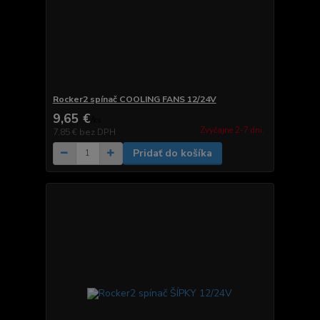
Rocker2 spínač COOLING FANS 12/24V
9,65 €
/
ks
Zvyčajne 2-7 dni.
7,85 €
bez DPH
Pridať do košíka