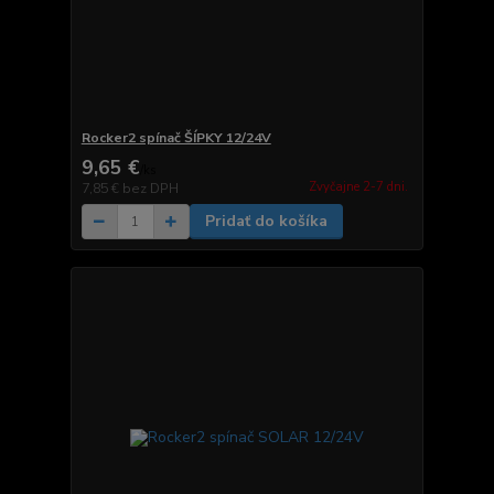
Rocker2 spínač ŠÍPKY 12/24V
9,65 €
/
ks
Zvyčajne 2-7 dni.
7,85 €
bez DPH
Pridať do košíka