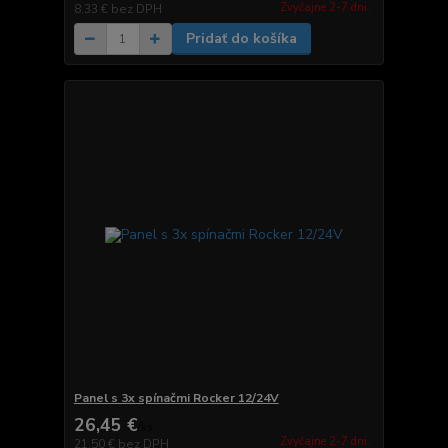
Zvyčajne 2-7 dni.
8,33 €
bez DPH
Pridať do košíka
Panel s 3x spínačmi Rocker 12/24V
26,45 €
/
ks
Zvyčajne 2-7 dni.
21,50 €
bez DPH