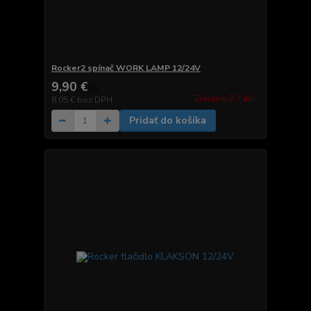
Rocker2 spínač WORK LAMP 12/24V
9,90 €
/
ks
Zvyčajne 2-7 dni.
8,05 €
bez DPH
Pridať do košíka