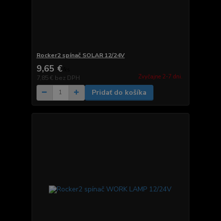
Rocker2 spínač SOLAR 12/24V
9,65 €
/
ks
Zvyčajne 2-7 dni.
7,85 €
bez DPH
Pridať do košíka