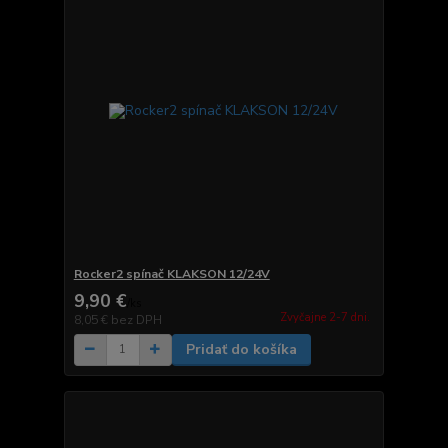
Rocker2 spínač KLAKSON 12/24V
9,90 €
/
ks
Zvyčajne 2-7 dni.
8,05 €
bez DPH
Pridať do košíka