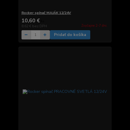
Rocker spínač MAJÁK 12/24V
10,60 €
/
ks
Zvyčajne 2-7 dni.
8,62 €
bez DPH
Pridať do košíka