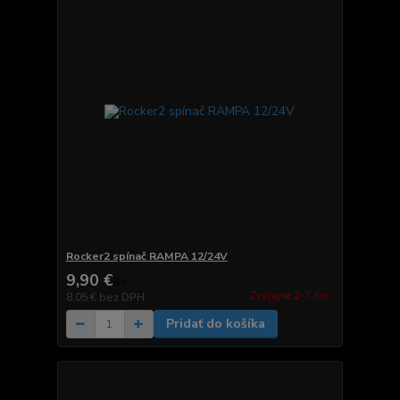
Rocker2 spínač RAMPA 12/24V
9,90 €
/
ks
Zvyčajne 2-7 dni.
8,05 €
bez DPH
Pridať do košíka