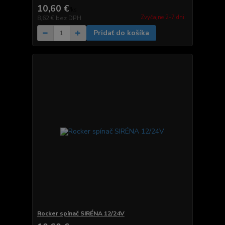
10,60 €
/
ks
Zvyčajne 2-7 dni.
8,62 €
bez DPH
Pridať do košíka
Rocker spínač SIRÉNA 12/24V