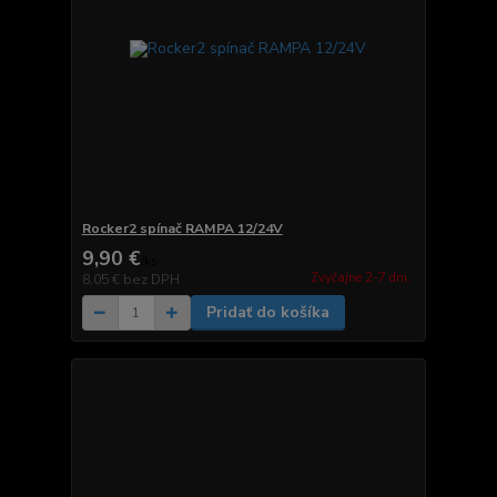
Rocker2 spínač RAMPA 12/24V
9,90 €
/
ks
Zvyčajne 2-7 dni.
8,05 €
bez DPH
Pridať do košíka