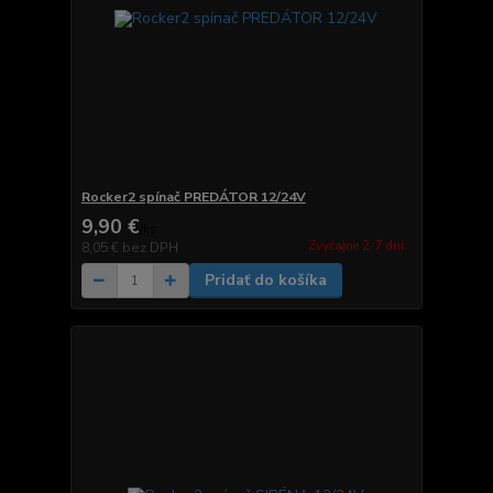
Rocker2 spínač PREDÁTOR 12/24V
9,90 €
/
ks
Zvyčajne 2-7 dni.
8,05 €
bez DPH
Pridať do košíka