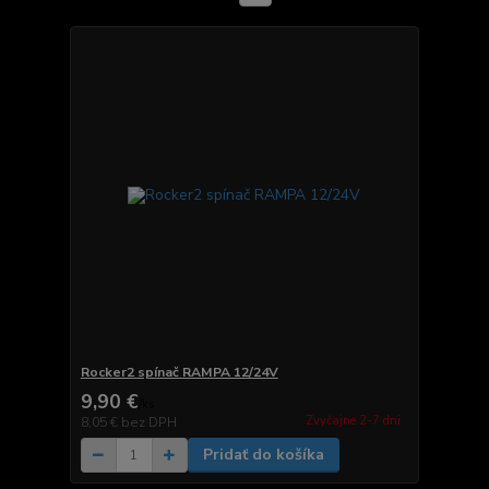
Rocker2 spínač RAMPA 12/24V
9,90 €
/
ks
Zvyčajne 2-7 dni.
8,05 €
bez DPH
Pridať do košíka