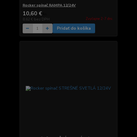
Rocker spínač RAMPA 12/24V
10,60 €
/
ks
Zvyčajne 2-7 dni.
8,62 €
bez DPH
Pridať do košíka