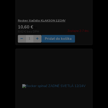
Rocker tlačidlo KLAKSON 12/24V
10,60 €
/
ks
Zvyčajne 2-7 dni.
8,62 €
bez DPH
Pridať do košíka