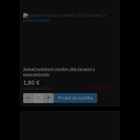
Spínač kolískový okrúhly 20A červený s
podsvietením
1,80 €
/
ks
Zvyčajne 2-7 dni.
1,46 €
bez DPH
Pridať do košíka