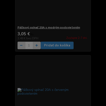
Páčkový spínač 20A s modrým podsvietením
3,05 €
/
ks
Zvyčajne 2-7 dni.
2,48 €
bez DPH
Pridať do košíka