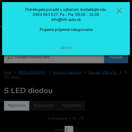
Potrebujete poradiť s výberom, kontaktujte nás:
0
ks
0904 963 527
0904 963 527, Po - Pia: 08:00 - 16:00
za
0,00 €
Po - Pia: 08:00 - 16:00
info@hifi-auto.sk
Prajeme príjemné nakupovanie
Menu
Zatvoriť
Hľadať
Úvod
PRÍSLUŠENSTVO
Auto príslušenstvo
Spínače, USB a CL
S
LED diodou
S LED diodou
Najnovšie
Najlacnejšie
Najdrahšie
Zobrazujem 1-51 z 51
strana
z 1