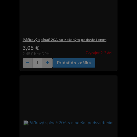
Páčkový spínač 20A so zeleným podsvietením
3,05 €
/
ks
Zvyčajne 2-7 dni.
2,48 €
bez DPH
Pridať do košíka