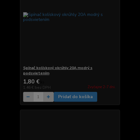
Spínač kolískový okrúhly 20A modrý s
podsvietením
1,80 €
/
ks
Zvyčajne 2-7 dni.
1,46 €
bez DPH
Pridať do košíka