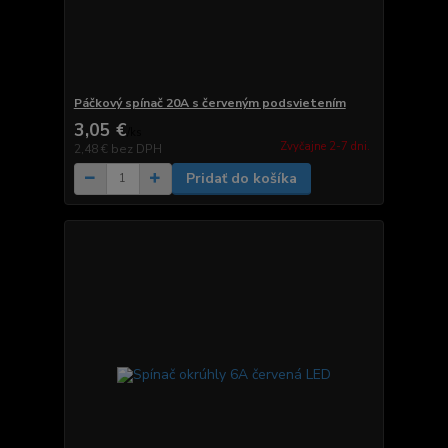
Páčkový spínač 20A s červeným podsvietením
3,05 €
/
ks
Zvyčajne 2-7 dni.
2,48 €
bez DPH
Pridať do košíka