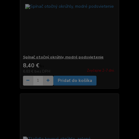
Spínač otočný okrúhly, modré podsvietenie
8,40 €
/
ks
Zvyčajne 2-7 dni.
6,83 €
bez DPH
Pridať do košíka