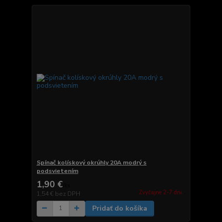
Spínač kolískový okrúhly 20A modrý s
podsvietením
1,90 €
/
ks
Zvyčajne 2-7 dni.
1,54 €
bez DPH
Pridať do košíka