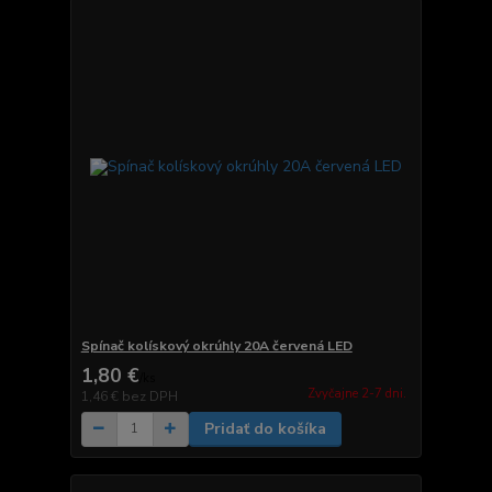
Spínač kolískový okrúhly 20A červená LED
1,80 €
/
ks
Zvyčajne 2-7 dni.
1,46 €
bez DPH
Pridať do košíka