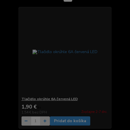
Tlačidlo okrúhle 6A červená LED
1,90 €
/
ks
Zvyčajne 2-7 dni.
1,54 €
bez DPH
Pridať do košíka