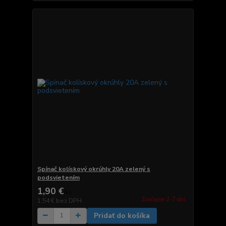
Spínač kolískový okrúhly 20A zelený s
podsvietením
1,90 €
/
ks
Zvyčajne 2-7 dni.
1,54 €
bez DPH
Pridať do košíka