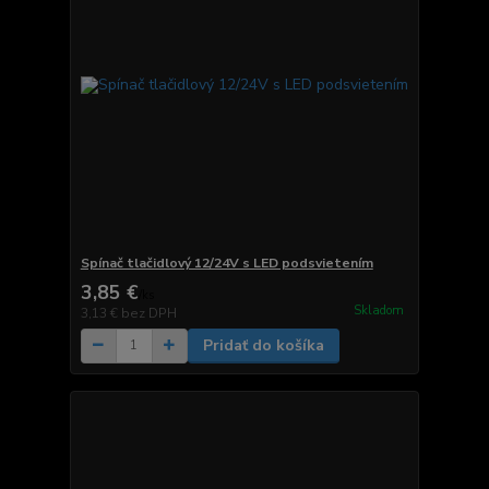
Spínač tlačidlový 12/24V s LED podsvietením
3,85 €
/
ks
Skladom
3,13 €
bez DPH
Pridať do košíka