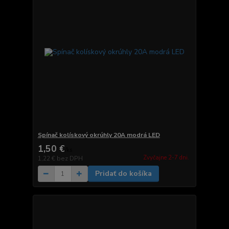
Spínač kolískový okrúhly 20A modrá LED
1,50 €
/
ks
Zvyčajne 2-7 dni.
1,22 €
bez DPH
Pridať do košíka