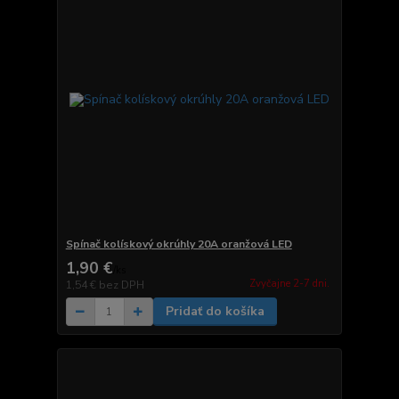
Spínač kolískový okrúhly 20A oranžová LED
1,90 €
/
ks
Zvyčajne 2-7 dni.
1,54 €
bez DPH
Pridať do košíka