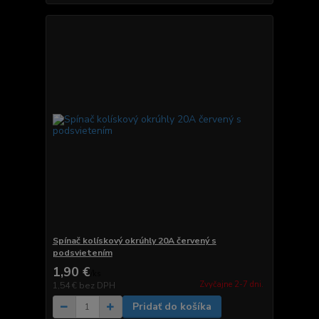
Spínač kolískový okrúhly 20A červený s
podsvietením
1,90 €
/
ks
Zvyčajne 2-7 dni.
1,54 €
bez DPH
Pridať do košíka