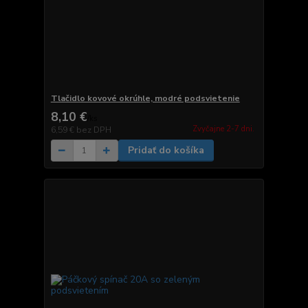
Tlačidlo kovové okrúhle, modré podsvietenie
8,10 €
/
ks
Zvyčajne 2-7 dni.
6,59 €
bez DPH
Pridať do košíka