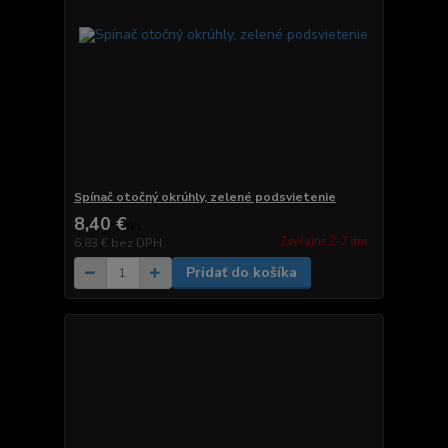
Spínač otočný okrúhly, zelené podsvietenie
8,40 €
/
ks
Zvyčajne 2-7 dni.
6,83 €
bez DPH
Pridať do košíka