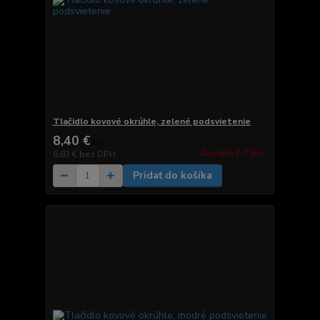
Tlačidlo kovové okrúhle, zelené podsvietenie
8,40 €
/
ks
Zvyčajne 2-7 dni.
6,83 €
bez DPH
Pridať do košíka