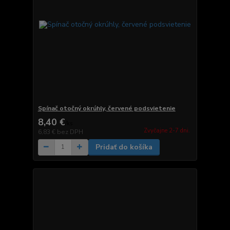
Spínač otočný okrúhly, červené podsvietenie
8,40 €
/
ks
Zvyčajne 2-7 dni.
6,83 €
bez DPH
Pridať do košíka