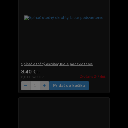
Spínač otočný okrúhly, biele podsvietenie
8,40 €
/
ks
Zvyčajne 2-7 dni.
6,83 €
bez DPH
Pridať do košíka