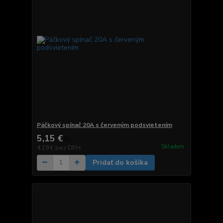
Páčkový spínač 20A s červeným podsvietením
5,15 €
/
ks
Skladom
4,19 €
bez DPH
Pridať do košíka