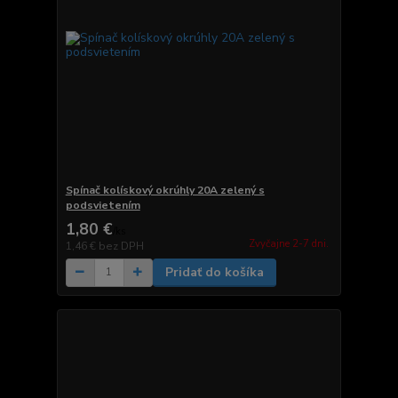
Spínač kolískový okrúhly 20A zelený s
podsvietením
1,80 €
/
ks
Zvyčajne 2-7 dni.
1,46 €
bez DPH
Pridať do košíka