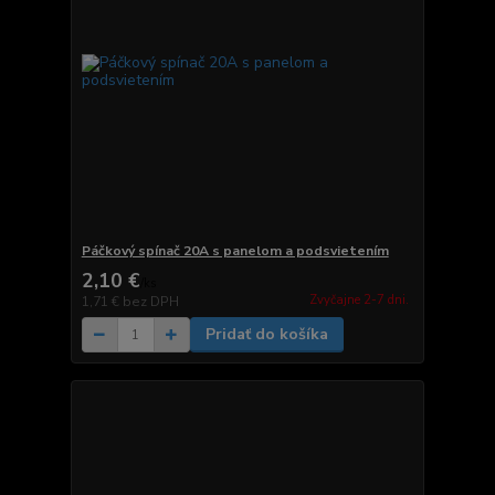
Páčkový spínač 20A s panelom a podsvietením
2,10 €
/
ks
Zvyčajne 2-7 dni.
1,71 €
bez DPH
Pridať do košíka