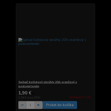
Spínač kolískový okrúhly 20A oranžový s
podsvietením
1,90 €
/
ks
Zvyčajne 2-7 dni.
1,54 €
bez DPH
Pridať do košíka