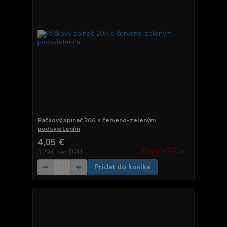
Páčkový spínač 20A s červeno-zeleným
podsvietením
4,05 €
/
ks
Zvyčajne 2-7 dni.
3,29 €
bez DPH
Pridať do košíka