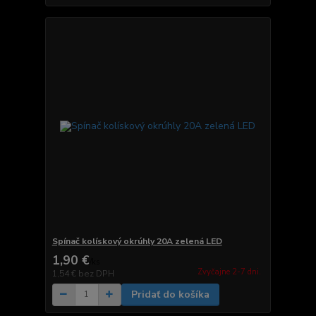
Spínač kolískový okrúhly 20A zelená LED
1,90 €
/
ks
Zvyčajne 2-7 dni.
1,54 €
bez DPH
Pridať do košíka