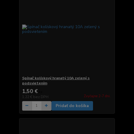
Spínač kolískový hranatý 10A zelený s
podsvietením
1,50 €
/
ks
Zvyčajne 2-7 dni.
1,22 €
bez DPH
Pridať do košíka