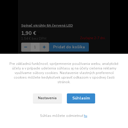
Spínač okrúhly 6A červená LED
1,90 €
/
ks
Zvyčajne 2-7 dni.
1,54 €
bez DPH
Pridať do košíka
Pre základnú funkčnosť, spríjemnenie používania webu, analytické
účely a v prípade udelenia súhlasu aj na účely cielenia reklamy
využívame súbory cookies. Nastavenie vlastných preferencií
cookies môžete kedykoľvek upraviť odkazom v spodnej časti
stránok.
Súhlasím
Nastavenia
Súhlas môžete odmietnuť
tu
.