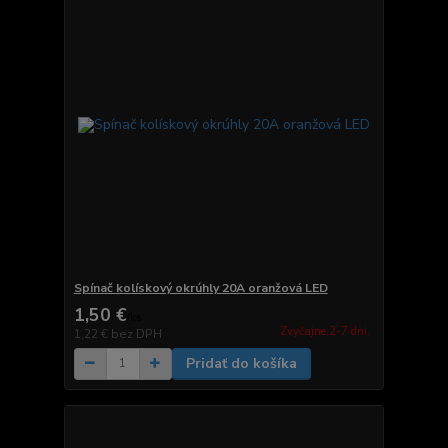
Spínač kolískový okrúhly 20A oranžová LED
1,50 €
/
ks
Zvyčajne 2-7 dni.
1,22 €
bez DPH
Pridať do košíka