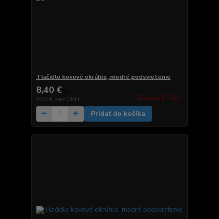
Tlačidlo kovové okrúhle, modré podsvietenie
8,40 €
/
ks
Zvyčajne 2-7 dni.
6,83 €
bez DPH
Pridať do košíka