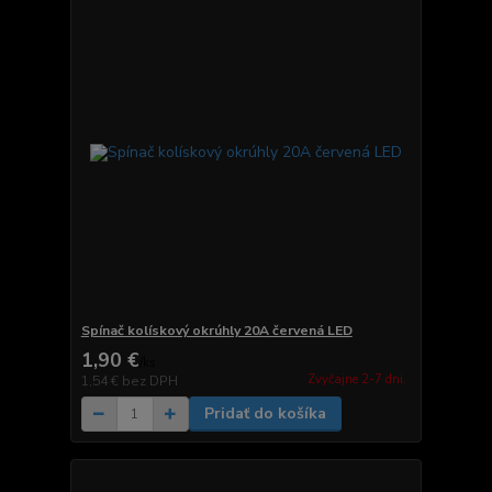
Spínač kolískový okrúhly 20A červená LED
1,90 €
/
ks
Zvyčajne 2-7 dni.
1,54 €
bez DPH
Pridať do košíka