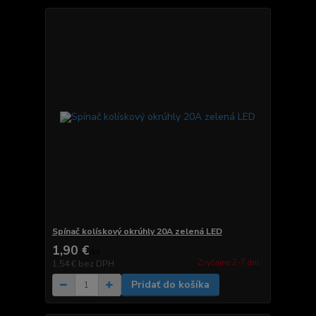
Spínač kolískový okrúhly 20A zelená LED
1,90 €
/
ks
Zvyčajne 2-7 dni.
1,54 €
bez DPH
Pridať do košíka