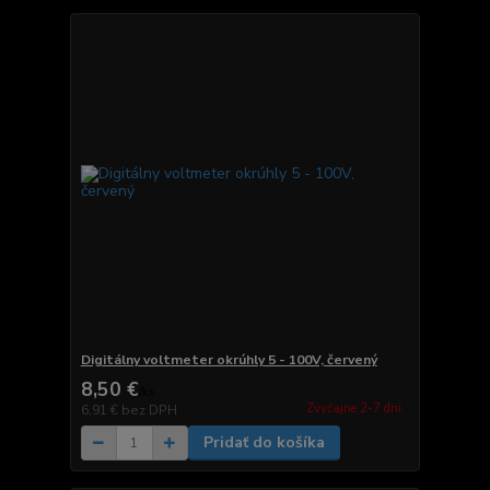
Digitálny voltmeter okrúhly 5 - 100V, červený
8,50 €
/
ks
Zvyčajne 2-7 dni.
6,91 €
bez DPH
Pridať do košíka