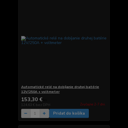
Automatické relé na dobíjanie druhej batérie
12V/250A + voltmeter
153,30 €
/
ks
Zvyčajne 2-7 dni.
124,63 €
bez DPH
Pridať do košíka