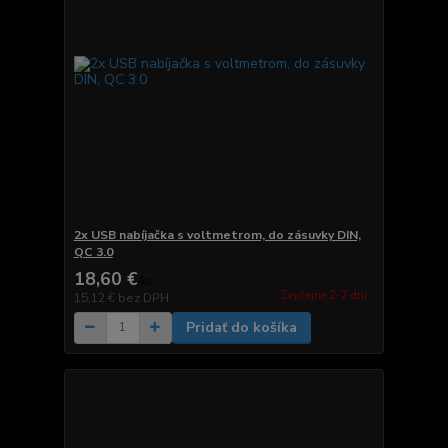
2x USB nabíjačka s voltmetrom, do zásuvky DIN,
QC 3.0
18,60 €
/
ks
Zvyčajne 2-7 dni.
15,12 €
bez DPH
Pridať do košíka