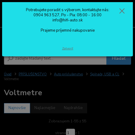
Potrebujete poradiť s výberom, kontaktujte nás:
0
ks
0904 963 527
0904 963 527, Po - Pia: 08:00 - 16:00
za
0,00 €
Po - Pia: 08:00 - 16:00
info@hifi-auto.sk
Prajeme príjemné nakupovanie
Menu
Zatvoriť
Hľadať
Úvod
PRÍSLUŠENSTVO
Auto príslušenstvo
Spínače, USB a CL
Voltmetre
Voltmetre
Najnovšie
Najlacnejšie
Najdrahšie
Zobrazujem 1-55 z 55
strana
z 1