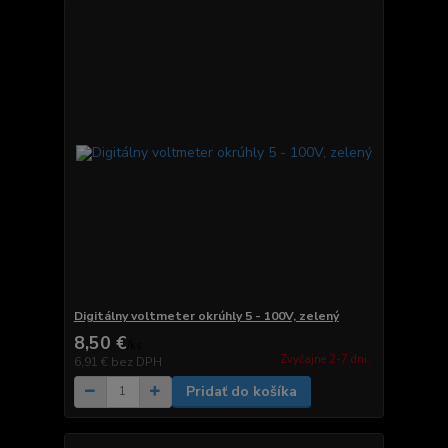
Digitálny voltmeter okrúhly 5 - 100V, zelený
8,50 €
/
ks
Zvyčajne 2-7 dni.
6,91 €
bez DPH
Pridať do košíka