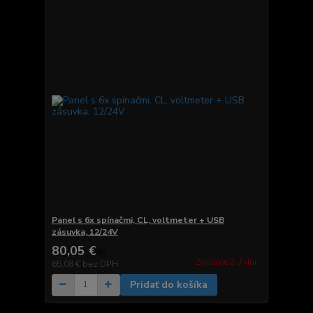
Panel s 6x spínačmi, CL, voltmeter + USB
zásuvka, 12/24V
80,05 €
/
ks
Zvyčajne 2-7 dni.
65,08 €
bez DPH
Pridať do košíka