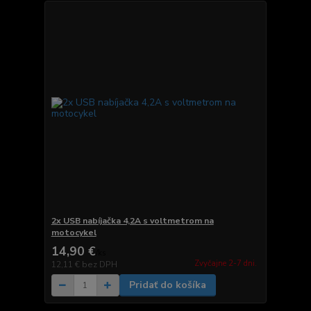
2x USB nabíjačka 4,2A s voltmetrom na
motocykel
14,90 €
/
ks
Zvyčajne 2-7 dni.
12,11 €
bez DPH
Pridať do košíka