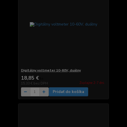
Digitálny voltmeter 10-60V, duálny
18,85 €
/
ks
Zvyčajne 2-7 dni.
15,33 €
bez DPH
Pridať do košíka