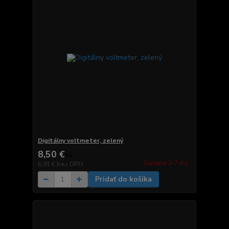
Digitálny voltmeter, zelený
8,50 €
/
ks
Zvyčajne 2-7 dni.
6,91 €
bez DPH
Pridať do košíka