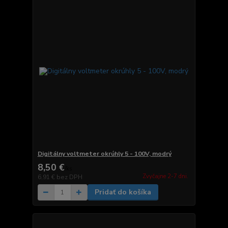
Digitálny voltmeter okrúhly 5 - 100V, modrý
8,50 €
/
ks
Zvyčajne 2-7 dni.
6,91 €
bez DPH
Pridať do košíka