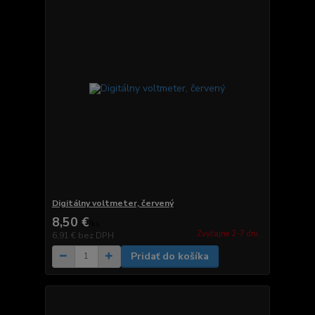
Digitálny voltmeter, červený
8,50 €
/
ks
Zvyčajne 2-7 dni.
6,91 €
bez DPH
Pridať do košíka