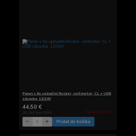
Panel s 6x spínačmi Rocker, voltmeter, CL + USB
zásuvka, 12/24V
44,50 €
/
ks
Zvyčajne 2-7 dni.
36,18 €
bez DPH
Pridať do košíka