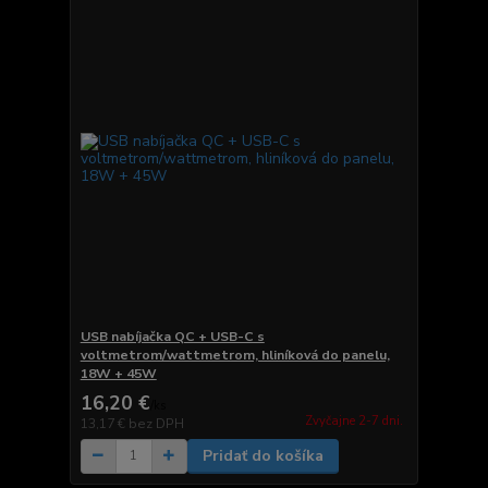
USB nabíjačka QC + USB-C s
voltmetrom/wattmetrom, hliníková do panelu,
18W + 45W
16,20 €
/
ks
Zvyčajne 2-7 dni.
13,17 €
bez DPH
Pridať do košíka