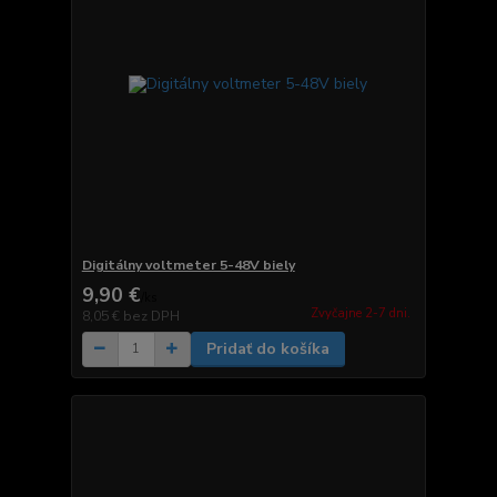
Digitálny voltmeter 5-48V biely
9,90 €
/
ks
Zvyčajne 2-7 dni.
8,05 €
bez DPH
Pridať do košíka