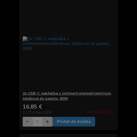
2x USB-C nabíjačka s voltmetrom/wattmetrom,
hliníková do panelu, 90W
16,85 €
/
ks
Zvyčajne 2-7 dni.
13,70 €
bez DPH
Pridať do košíka