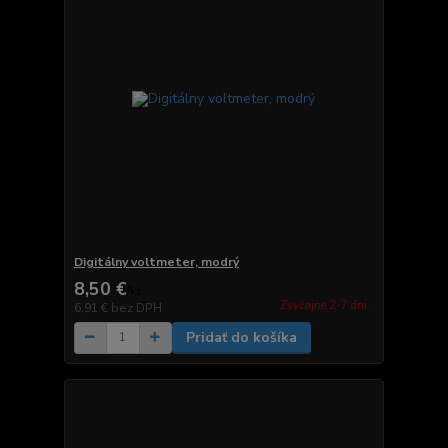
Digitálny voltmeter, modrý
8,50 €
/
ks
Zvyčajne 2-7 dni.
6,91 €
bez DPH
Pridať do košíka