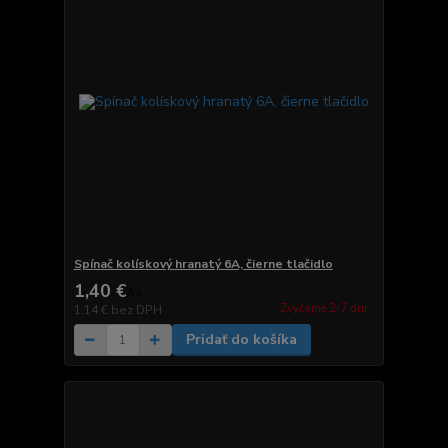
Spínač kolískový hranatý 6A, čierne tlačidlo
1,40 €
/
ks
Zvyčajne 2-7 dni.
1,14 €
bez DPH
Pridať do košíka