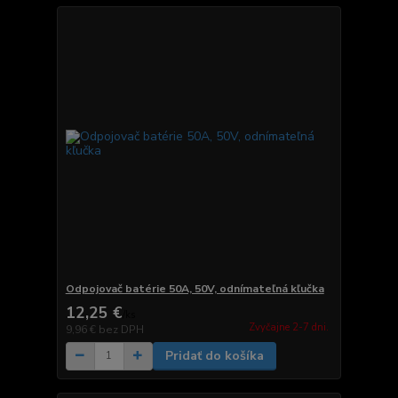
Odpojovač batérie 50A, 50V, odnímateľná kľučka
12,25 €
/
ks
Zvyčajne 2-7 dni.
9,96 €
bez DPH
Pridať do košíka