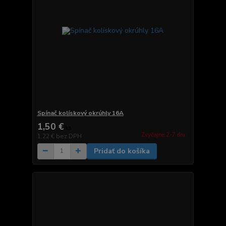
Spínač kolískový okrúhly 16A
1,50 €
/
ks
Zvyčajne 2-7 dni.
1,22 €
bez DPH
Pridať do košíka