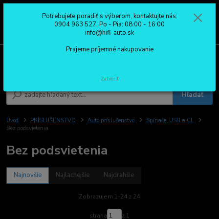
Potrebujete poradiť s výberom, kontaktujte nás:
0
ks
0904 963 527
0904 963 527, Po - Pia: 08:00 - 16:00
za
0,00 €
Po - Pia: 08:00 - 16:00
info@hifi-auto.sk
Prajeme príjemné nakupovanie
Menu
Zatvoriť
Hľadať
Úvod
PRÍSLUŠENSTVO
Auto príslušenstvo
Spínače, USB a CL
Bez podsvietenia
Bez podsvietenia
Najnovšie
Najlacnejšie
Najdrahšie
Zobrazujem 1-24 z 24
strana
z 1