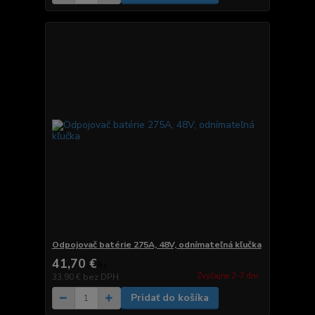
Odpojovač batérie 275A, 48V, odnímateľná kľučka
41,70 €
/
ks
Zvyčajne 2-7 dni.
33,90 €
bez DPH
Pridať do košíka