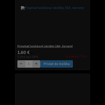
Prepínač kolískový okrúhly 16A, červený
1,60 €
/
ks
Zvyčajne 2-7 dni.
1,30 €
bez DPH
Pridať do košíka