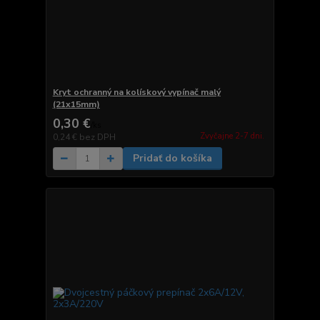
Kryt ochranný na kolískový vypínač malý
(21x15mm)
0,30 €
/
ks
Zvyčajne 2-7 dni.
0,24 €
bez DPH
Pridať do košíka