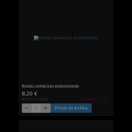
Rocker spínač bez podsvetlenia
8,20 €
/
ks
Zvyčajne 2-7 dni.
6,67 €
bez DPH
Pridať do košíka