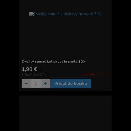
Dvojitý spínač kolískový hranatý 10A
1,90 €
/
ks
Zvyčajne 2-7 dni.
1,54 €
bez DPH
Pridať do košíka