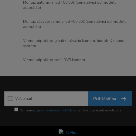
Montáž autorádia: od =50,00€ (cena závisí od modelu
autorádia)
Montáž cúvacej kamery: od =50,00€ (cena závisí od modelu
autorádia)
Vieme pripojiť: originálnu cúvaciu kameru, hudobný sound
systém
Vieme pripojiť: prednú DVR kameru
Prihlásiť sa
Súhlasím so
spracovaním osobných údajov
za účelom zasielania newslettera.