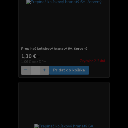
Prepínač kolískový hranatý 6A, červený
1,30 €
/
ks
Zvyčajne 2-7 dni.
1,06 €
bez DPH
Pridať do košíka