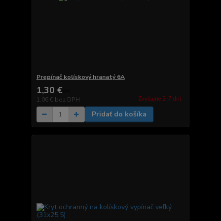
Prepínač kolískový hranatý 6A
1,30 €
/
ks
Zvyčajne 2-7 dni.
1,06 €
bez DPH
Pridať do košíka