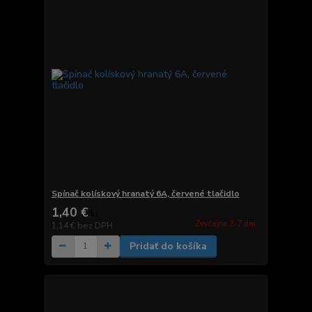
Spínač kolískový hranatý 6A, červené tlačidlo
1,40 €
/
ks
Zvyčajne 2-7 dni.
1,14 €
bez DPH
Pridať do košíka