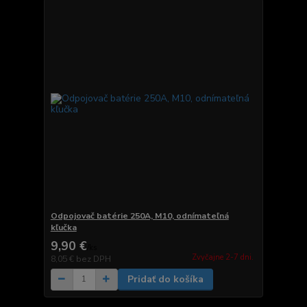
Odpojovač batérie 250A, M10, odnímateľná
kľučka
9,90 €
/
ks
Zvyčajne 2-7 dni.
8,05 €
bez DPH
Pridať do košíka