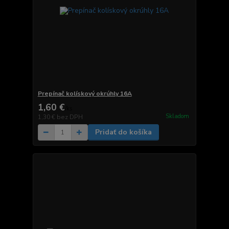
Prepínač kolískový okrúhly 16A
1,60 €
/
ks
Skladom
1,30 €
bez DPH
Pridať do košíka