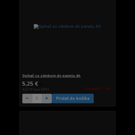
Spínač so zámkom do panelu 4A
5,25 €
/
ks
Zvyčajne 2-7 dni.
4,27 €
bez DPH
Pridať do košíka