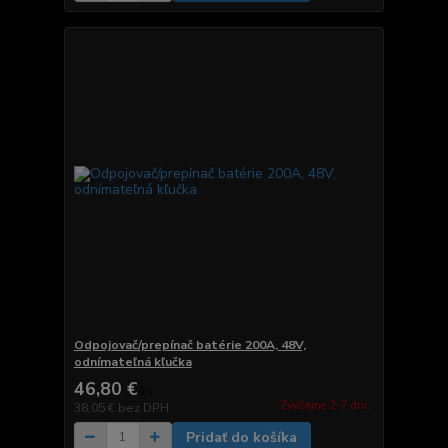
Odpojovač/prepínač batérie 200A, 48V,
odnímateľná kľučka
46,80 €
/
ks
Zvyčajne 2-7 dni.
38,05 €
bez DPH
Pridať do košíka