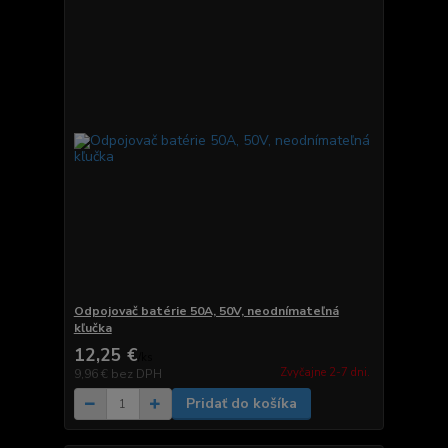
Odpojovač batérie 50A, 50V, neodnímateľná
kľučka
12,25 €
/
ks
Zvyčajne 2-7 dni.
9,96 €
bez DPH
Pridať do košíka