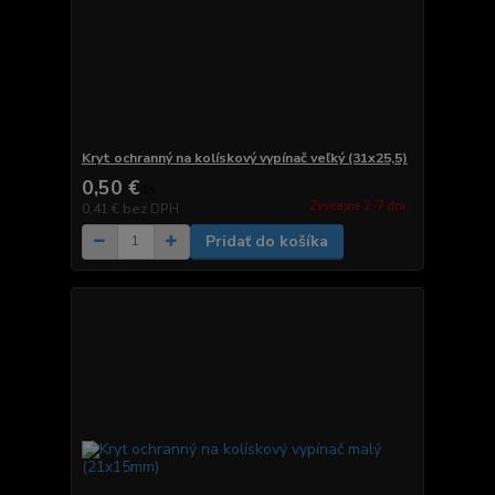
Kryt ochranný na kolískový vypínač veľký (31x25,5)
0,50 €
/
ks
Zvyčajne 2-7 dni.
0,41 €
bez DPH
Pridať do košíka