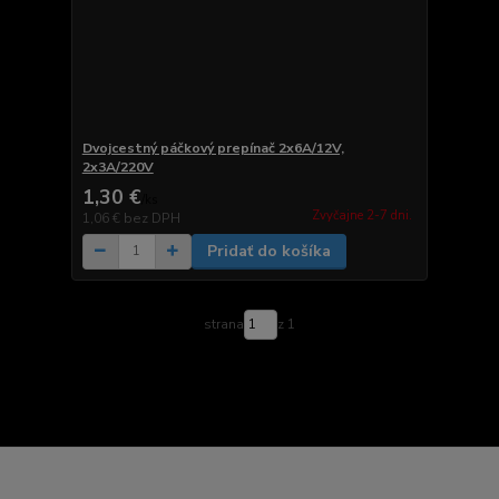
Dvojcestný páčkový prepínač 2x6A/12V,
2x3A/220V
1,30 €
/
ks
Zvyčajne 2-7 dni.
1,06 €
bez DPH
Pridať do košíka
strana
z 1