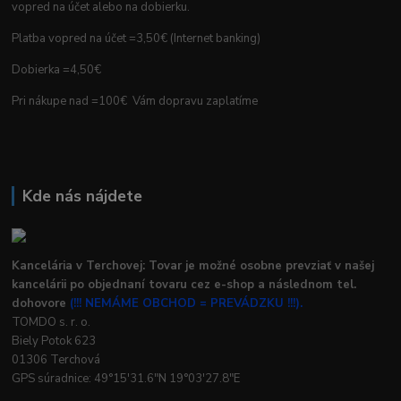
vopred na účet alebo na dobierku.
Platba vopred na účet =3,50€ (Internet banking)
Dobierka =4,50€
Pri nákupe nad =100€ Vám dopravu zaplatíme
Kde nás nájdete
Kancelária v Terchovej: Tovar je možné osobne prevziať v našej
kancelárii po objednaní tovaru cez e-shop a následnom tel.
dohovore
(!!! NEMÁME OBCHOD = PREVÁDZKU !!!).
TOMDO s. r. o.
Biely Potok 623
01306 Terchová
GPS súradnice: 49°15'31.6"N 19°03'27.8"E