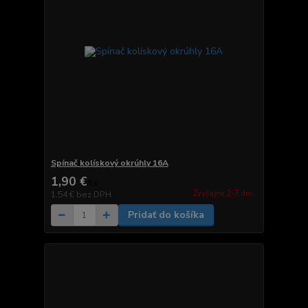
Spínač kolískový okrúhly 16A
1,90 €
/
ks
Zvyčajne 2-7 dni.
1,54 €
bez DPH
Pridať do košíka