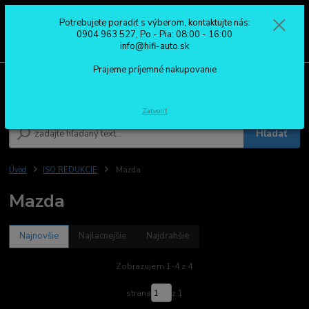
Potrebujete poradiť s výberom, kontaktujte nás:
0
ks
0904 963 527
0904 963 527, Po - Pia: 08:00 - 16:00
za
0,00 €
Po - Pia: 08:00 - 16:00
info@hifi-auto.sk
Prajeme príjemné nakupovanie
Menu
Zatvoriť
Hľadať
Úvod
ISO REDUKCIE
Mazda
Mazda
Najnovšie
Najlacnejšie
Najdrahšie
Zobrazujem 1-4 z 4
strana
z 1