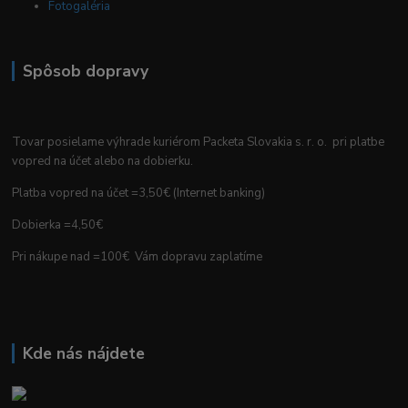
Fotogaléria
Spôsob dopravy
Tovar posielame výhrade kuriérom Packeta Slovakia s. r. o. pri platbe
vopred na účet alebo na dobierku.
Platba vopred na účet =3,50€ (Internet banking)
Dobierka =4,50€
Pri nákupe nad =100€ Vám dopravu zaplatíme
Kde nás nájdete