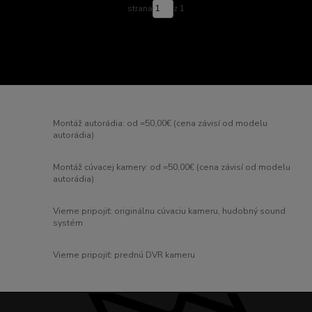
strana
z 1
Montáž autorádia: od =50,00€ (cena závisí od modelu
autorádia)
Montáž cúvacej kamery: od =50,00€ (cena závisí od modelu
autorádia)
Vieme pripojiť: originálnu cúvaciu kameru, hudobný sound
systém
Vieme pripojiť: prednú DVR kameru