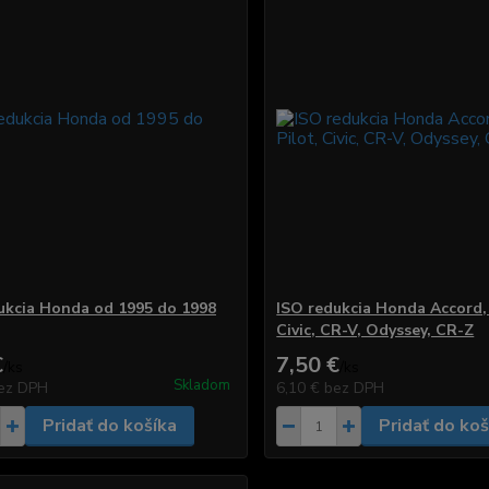
ukcia Honda od 1995 do 1998
ISO redukcia Honda Accord, J
Civic, CR-V, Odyssey, CR-Z
€
7,50 €
/
ks
/
ks
Skladom
ez DPH
6,10 €
bez DPH
Pridať do košíka
Pridať do koš