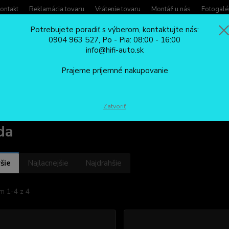
ontakt
Reklamácia tovaru
Vrátenie tovaru
Montáž u nás
Fotogalé
Potrebujete poradiť s výberom, kontaktujte nás:
0904 963 527, Po - Pia: 08:00 - 16:00
Potreb
info@hifi-auto.sk
Zavola
Hľadať
0904
Prajeme príjemné nakupovanie
Po - Pi
ISO REDUKCIE
Honda
Zatvoriť
da
šie
Najlacnejšie
Najdrahšie
m 1-4 z 4