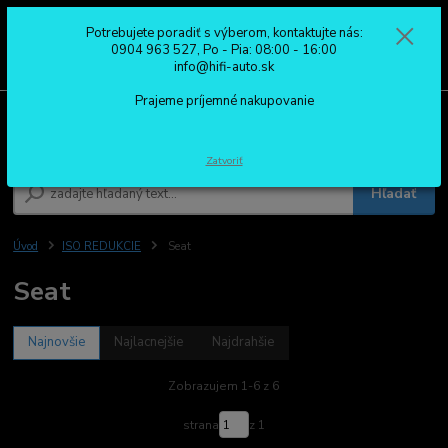
Potrebujete poradiť s výberom, kontaktujte nás:
0
ks
0904 963 527
0904 963 527, Po - Pia: 08:00 - 16:00
za
0,00 €
Po - Pia: 08:00 - 16:00
info@hifi-auto.sk
Prajeme príjemné nakupovanie
Menu
Zatvoriť
Hľadať
Úvod
ISO REDUKCIE
Seat
Seat
Najnovšie
Najlacnejšie
Najdrahšie
Zobrazujem 1-6 z 6
strana
z 1