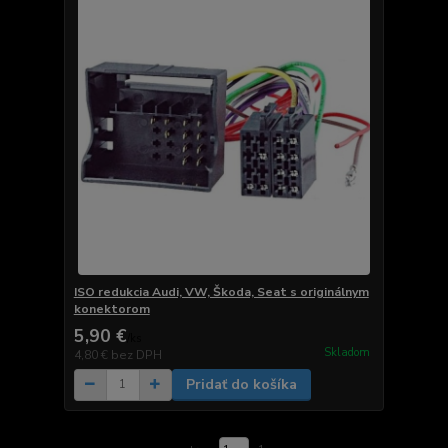
ISO redukcia Audi, VW, Škoda, Seat s originálnym
konektorom
5,90 €
/
ks
Skladom
4,80 €
bez DPH
Pridať do košíka