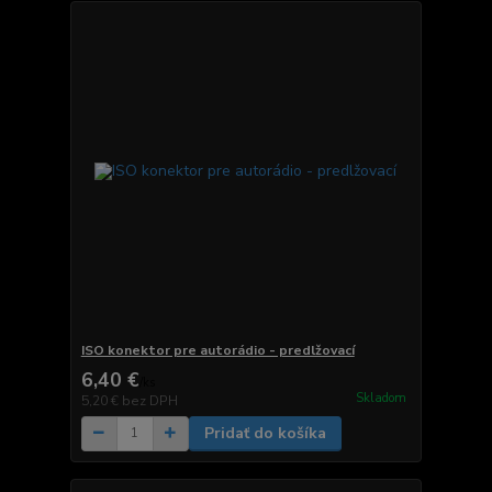
ISO konektor pre autorádio - predlžovací
6,40 €
/
ks
Skladom
5,20 €
bez DPH
Pridať do košíka