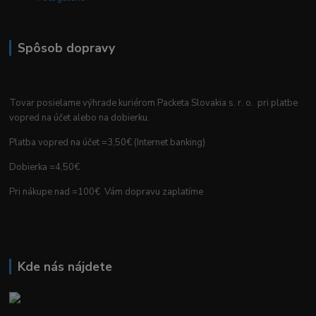
Spôsob dopravy
Tovar posielame výhrade kuriérom Packeta Slovakia s. r. o. pri platbe
vopred na účet alebo na dobierku.
Platba vopred na účet =3,50€ (Internet banking)
Dobierka =4,50€
Pri nákupe nad =100€ Vám dopravu zaplatíme
Kde nás nájdete