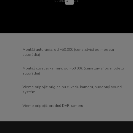
strana
z 1
Montáž autorádia: od =50,00€ (cena závisí od modelu
autorádia)
Montáž cúvacej kamery: od =50,00€ (cena závisí od modelu
autorádia)
Vieme pripojiť: originálnu cúvaciu kameru, hudobný sound
systém
Vieme pripojiť: prednú DVR kameru