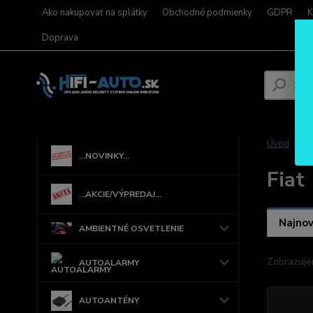
Ako nakupovať na splátky
Obchodné podmienky
GDPR
K
Doprava
Úvod
...NOVINKY...
Fiat
...AKCIE/VÝPREDAJ...
Najnov
AMBIENTNÉ OSVETLENIE
Zobrazuje
AUTOALARMY
AUTOANTÉNY