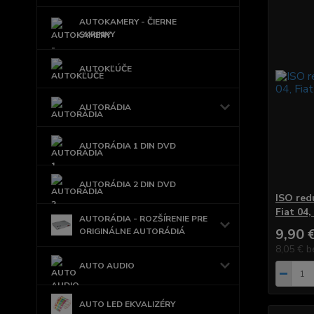
AUTOKAMERY - ČIERNE
SKRINKY
AUTOKĽÚČE
AUTORÁDIA
AUTORÁDIA 1 DIN DVD
AUTORÁDIA 2 DIN DVD
ISO red
Fiat 04
AUTORÁDIA - ROZŠÍRENIE PRE
9,90 
ORIGINÁLNE AUTORÁDIÁ
8,05 €
b
AUTO AUDIO
AUTO LED EKVALIZÉRY