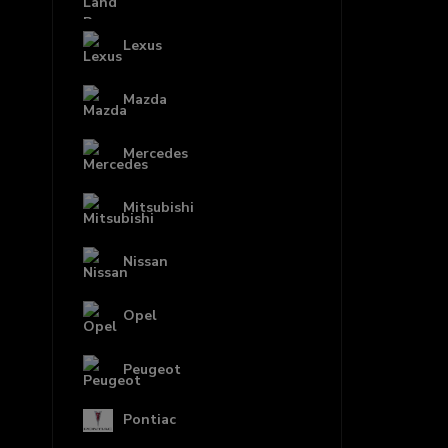
Lexus
Mazda
Mercedes
Mitsubishi
Nissan
Opel
Peugeot
Pontiac