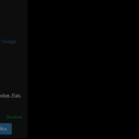
dge, Fiat,
Skladom
íka