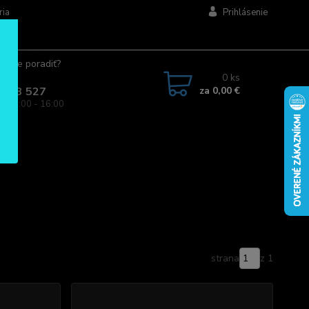
ria
Prihlásenie
ujete poradiť?
jte.
0
ks
za
0,00 €
 963 527
a: 08:00 - 16:00
strana
z 1