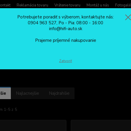
ontakt
Reklamácia tovaru
Vrátenie tovaru
Montáž u nás
Fotogalé
Potrebujete poradiť s výberom, kontaktujte nás:
0904 963 527, Po - Pia: 08:00 - 16:00
Potreb
info@hifi-auto.sk
Zavola
Hľadať
0904
Prajeme príjemné nakupovanie
Po - Pi
ISO REDUKCIE
Fiat
Zatvoriť
šie
Najlacnejšie
Najdrahšie
m 1-5 z 5