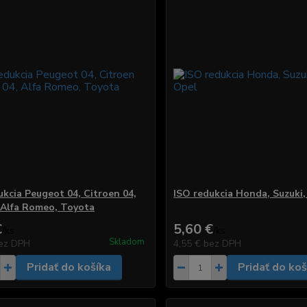
ukcia Peugeot 04, Citroen 04,
ISO redukcia Honda, Suzuki,
, Alfa Romeo, Toyota
€
5,60 €
/
ks
/
ks
Skladom
ez DPH
4,55 €
bez DPH
Pridať do košíka
Pridať do koš