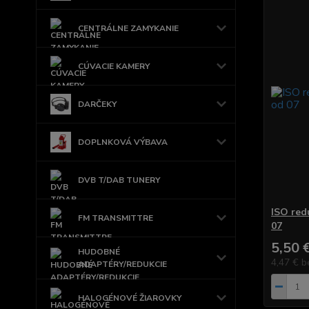
CENTRÁLNE ZAMYKANIE
CÚVACIE KAMERY
DARČEKY
DOPLNKOVÁ VÝBAVA
DVB T/DAB TUNERY
ISO red
FM TRANSMITTRE
07
5,50 
HUDOBNÉ
4,47 €
b
ADAPTÉRY/REDUKCIE
HALOGÉNOVÉ ŽIAROVKY