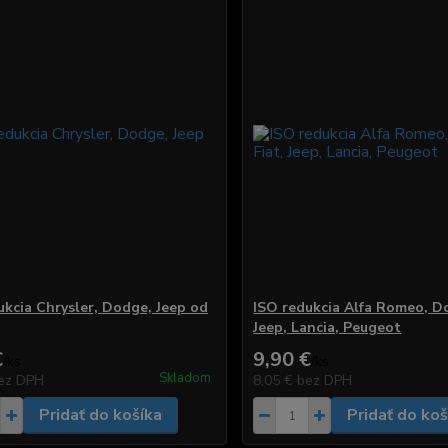
ukcia Chrysler, Dodge, Jeep od
ISO redukcia Alfa Romeo, Do
Jeep, Lancia, Peugeot
€
9,90 €
/
ks
/
ks
Skladom
ez DPH
8,05 €
bez DPH
Pridať do košíka
Pridať do koš