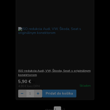
ISO redukcia Audi, VW, Škoda, Seat s originálnym
konektorom
5,90 €
/
ks
Skladom
4,80 €
bez DPH
Pridať do košíka
strana
z 1