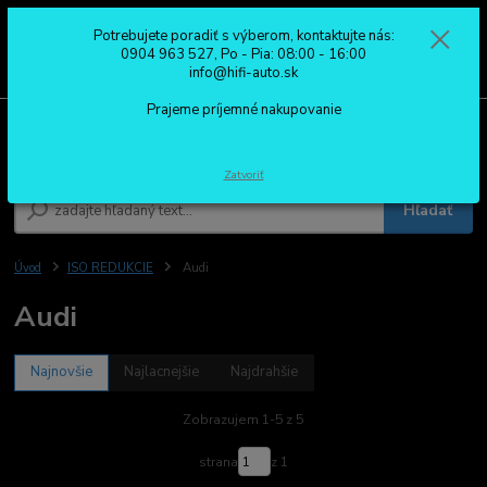
Potrebujete poradiť s výberom, kontaktujte nás:
0
ks
0904 963 527
0904 963 527, Po - Pia: 08:00 - 16:00
za
0,00 €
Po - Pia: 08:00 - 16:00
info@hifi-auto.sk
Prajeme príjemné nakupovanie
Menu
Zatvoriť
Hľadať
Úvod
ISO REDUKCIE
Audi
Audi
Najnovšie
Najlacnejšie
Najdrahšie
Zobrazujem 1-5 z 5
strana
z 1