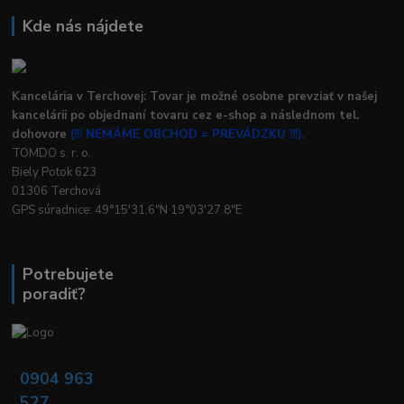
Kde nás nájdete
Kancelária v Terchovej: Tovar je možné osobne prevziať v našej
kancelárii po objednaní tovaru cez e-shop a následnom tel.
dohovore
(!!! NEMÁME OBCHOD = PREVÁDZKU !!!).
TOMDO s. r. o.
Biely Potok 623
01306 Terchová
GPS súradnice: 49°15'31.6"N 19°03'27.8"E
Potrebujete
poradiť?
0904 963
527