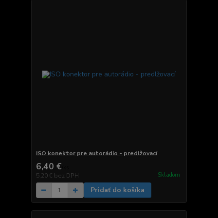
ISO konektor pre autorádio - predlžovací
6,40 €
/
ks
Skladom
5,20 €
bez DPH
Pridať do košíka