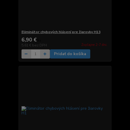
Eliminátor chybových hlásení pre žiarovky H13
6,90 €
/
ks
Zvyčajne 2-7 dni.
5,61 €
bez DPH
Pridať do košíka