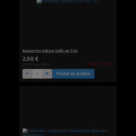
Konvertor pätice Sufit na T10
2,50 €
/
ks
Zvyčajne 2-7 dni.
2,03 €
bez DPH
Pridať do košíka