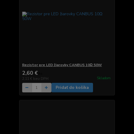
Rezistor pre LED žiarovky CANBUS 10Ω 50W
2,60 €
/
ks
Skladom
2,11 €
bez DPH
Pridať do košíka