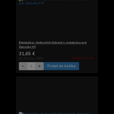
Eliminátor chybových hlásení s redukciou pre
žiarovky H7
31,65 €
/
ks
Zvyčajne 2-7 dni.
25,73 €
bez DPH
Pridať do košíka