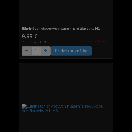
Eliminátor chybových hlásení pre žiarovky H1
9,65 €
/
ks
Zvyčajne 2-7 dni.
7,85 €
bez DPH
Pridať do košíka