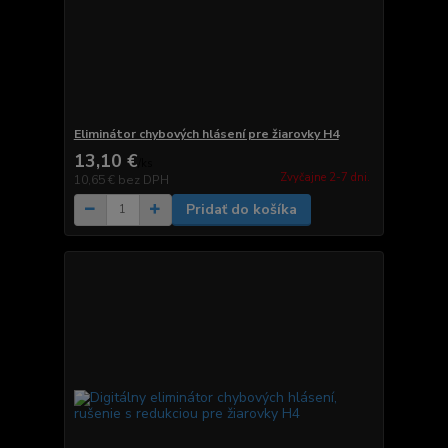
Eliminátor chybových hlásení pre žiarovky H4
13,10 €
/
ks
Zvyčajne 2-7 dni.
10,65 €
bez DPH
Pridať do košíka