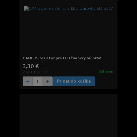
CANBUS rezistor pre LED žiarovky 6Ω 50W
3,30 €
/
ks
Skladom
2,68 €
bez DPH
Pridať do košíka