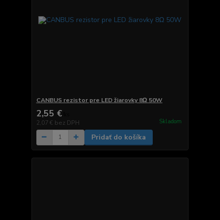
CANBUS rezistor pre LED žiarovky 8Ω 50W
2,55 €
/
ks
Skladom
2,07 €
bez DPH
Pridať do košíka