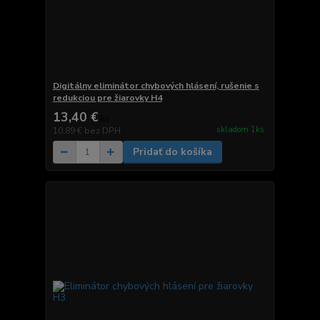
Digitálny eliminátor chybových hlásení, rušenie s
redukciou pre žiarovky H4
13,40 €
/
ks
skladom 1ks
10,89 €
bez DPH
Pridať do košíka