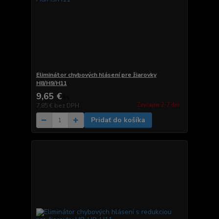
Eliminátor chybových hlásení pre žiarovky
H8/H9/H11
9,65 €
/
ks
Zvyčajne 2-7 dni.
7,85 €
bez DPH
Pridať do košíka