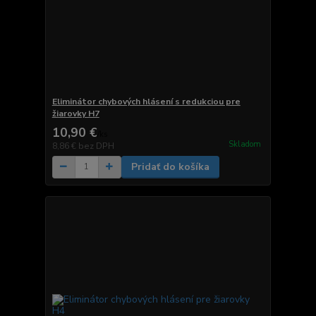
Eliminátor chybových hlásení s redukciou pre
žiarovky H7
10,90 €
/
ks
Skladom
8,86 €
bez DPH
Pridať do košíka