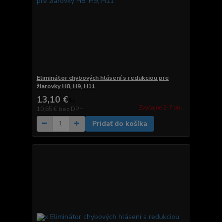
Eliminátor chybových hlásení s redukciou pre
žiarovky H8, H9, H11
13,10 €
/
ks
Zvyčajne 2-7 dni.
10,65 €
bez DPH
Pridať do košíka