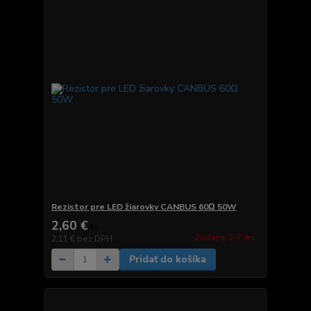
Rezistor pre LED žiarovky CANBUS 60Ω 50W
2,60 €
/
ks
Zvyčajne 2-7 dni.
2,11 €
bez DPH
Pridať do košíka