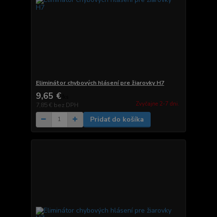
Eliminátor chybových hlásení pre žiarovky H7
9,65 €
/
ks
Zvyčajne 2-7 dni.
7,85 €
bez DPH
Pridať do košíka