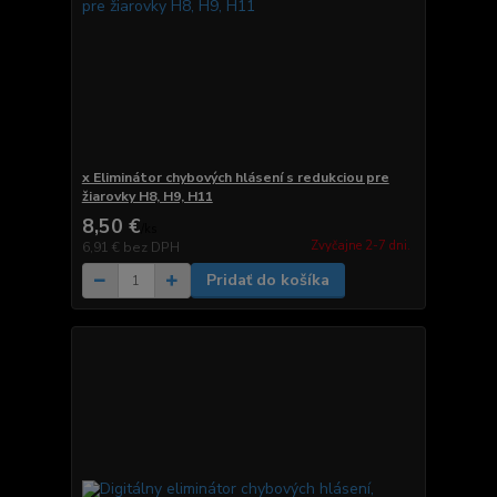
x Eliminátor chybových hlásení s redukciou pre
žiarovky H8, H9, H11
8,50 €
/
ks
Zvyčajne 2-7 dni.
6,91 €
bez DPH
Pridať do košíka