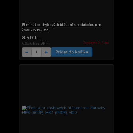
Eliminátor chybových hlásení s redukciou pre
žiarovky H1, H3
8,50 €
/
ks
Zvyčajne 2-7 dni.
6,91 €
bez DPH
Pridať do košíka