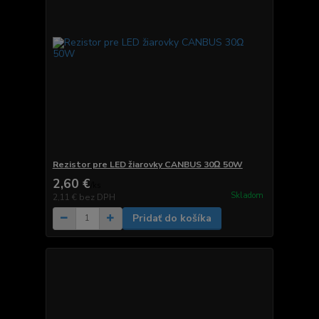
Rezistor pre LED žiarovky CANBUS 30Ω 50W
2,60 €
/
ks
Skladom
2,11 €
bez DPH
Pridať do košíka