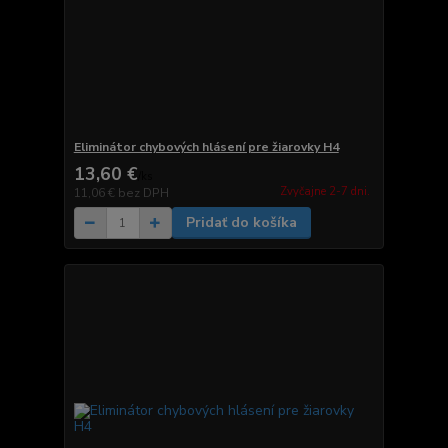
Eliminátor chybových hlásení pre žiarovky H4
13,60 €
/
ks
Zvyčajne 2-7 dni.
11,06 €
bez DPH
Pridať do košíka