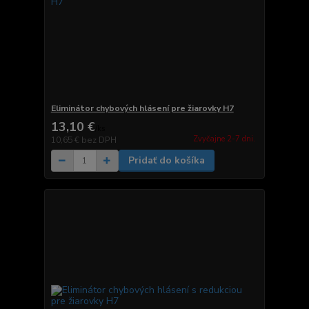
Eliminátor chybových hlásení pre žiarovky H7
13,10 €
/
ks
Zvyčajne 2-7 dni.
10,65 €
bez DPH
Pridať do košíka