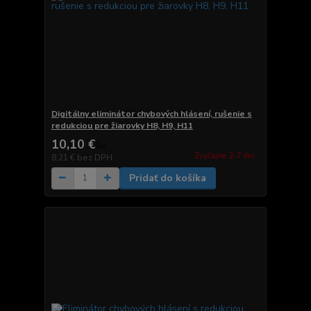
Digitálny eliminátor chybových hlásení, rušenie s
redukciou pre žiarovky H8, H9, H11
10,10 €
/
ks
Zvyčajne 2-7 dni.
8,21 €
bez DPH
Pridať do košíka