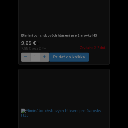
Eliminátor chybových hlásení pre žiarovky H3
9,65 €
/
ks
Zvyčajne 2-7 dni.
7,85 €
bez DPH
Pridať do košíka