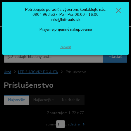
Potrebujete poradiť s výberom, kontaktujte nás:
0
ks
0904 963 527
0904 963 527, Po - Pia: 08:00 - 16:00
za
0,00 €
Po - Pia: 08:00 - 16:00
info@hifi-auto.sk
Prajeme príjemné nakupovanie
Menu
Zatvoriť
Hľadať
Úvod
LED ŽIAROVKY DO AUTA
Príslušenstvo
Príslušenstvo
Najnovšie
Najlacnejšie
Najdrahšie
Zobrazujem 1-72 z 77
strana
z 2
ďalšie