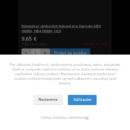
Eliminátor chybových hlásení pre žiarovky HB3
(9005), HB4 (9006), H10
9,65 €
/
ks
Zvyčajne 2-7 dni.
7,85 €
bez DPH
Pridať do košíka
Pre základnú funkčnosť, spríjemnenie používania webu, analytické
účely a v prípade udelenia súhlasu aj na účely cielenia reklamy
využívame súbory cookies. Nastavenie vlastných preferencií
cookies môžete kedykoľvek upraviť odkazom v spodnej časti
stránok.
Súhlasím
Nastavenia
Súhlas môžete odmietnuť
tu
.