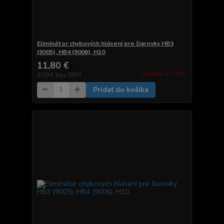
Eliminátor chybových hlásení pre žiarovky HB3
(9005), HB4 (9006), H10
11,80 €
/
ks
Zvyčajne 2-7 dni.
9,59 €
bez DPH
Pridať do košíka