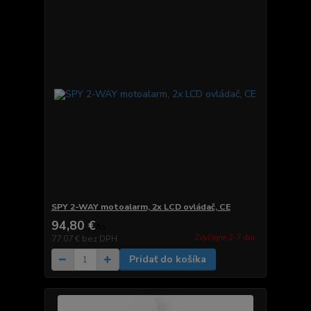
SPY 2-WAY motoalarm, 2x LCD ovládač, CE
94,80 €
/
ks
Zvyčajne 2-7 dni.
77,07 €
bez DPH
Pridať do košíka