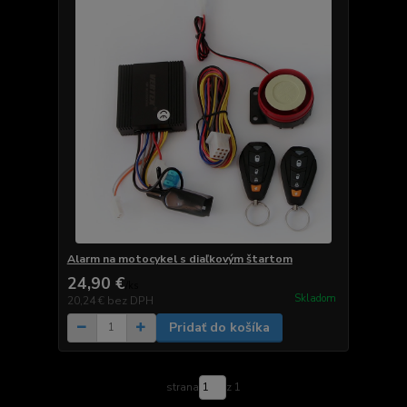
Alarm na motocykel s diaľkovým štartom
24,90 €
/
ks
Skladom
20,24 €
bez DPH
Pridať do košíka
strana
z 1