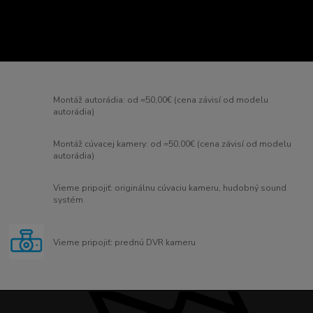
Montáž autorádia: od =50,00€ (cena závisí od modelu
autorádia)
Montáž cúvacej kamery: od =50,00€ (cena závisí od modelu
autorádia)
Vieme pripojiť: originálnu cúvaciu kameru, hudobný sound
systém
Vieme pripojiť: prednú DVR kameru