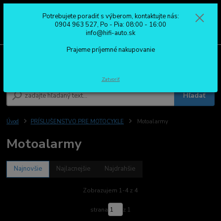
Potrebujete poradiť s výberom, kontaktujte nás:
0
ks
0904 963 527
0904 963 527, Po - Pia: 08:00 - 16:00
za
0,00 €
Po - Pia: 08:00 - 16:00
info@hifi-auto.sk
Prajeme príjemné nakupovanie
Menu
Zatvoriť
Hľadať
Úvod
PRÍSLUŠENSTVO PRE MOTOCYKLE
Motoalarmy
Motoalarmy
Najnovšie
Najlacnejšie
Najdrahšie
Zobrazujem 1-4 z 4
strana
z 1