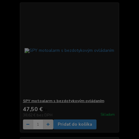
SPY motoalarm s bezdotykovým ovládaním
47,50 €
/
ks
Skladom
38,62 €
bez DPH
Pridať do košíka