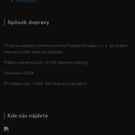
Fotogaléria
Spôsob dopravy
Tovar posielame výhrade kuriérom Packeta Slovakia s. r. o. pri platbe
vopred na účet alebo na dobierku.
Platba vopred na účet =3,50€ (Internet banking)
Dobierka =4,50€
Pri nákupe nad =100€ Vám dopravu zaplatíme
Kde nás nájdete