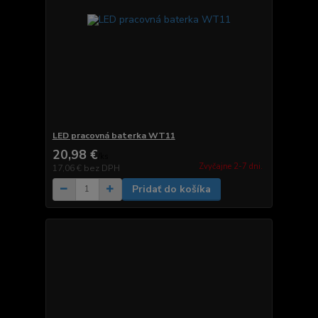
LED pracovná baterka WT11
20,98 €
/
ks
Zvyčajne 2-7 dni.
17,06 €
bez DPH
Pridať do košíka