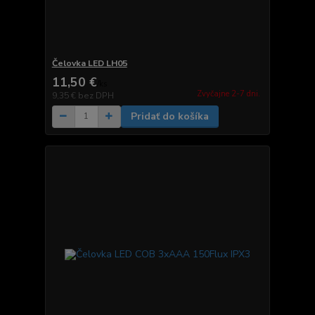
Čelovka LED LH05
11,50 €
/
ks
Zvyčajne 2-7 dni.
9,35 €
bez DPH
Pridať do košíka