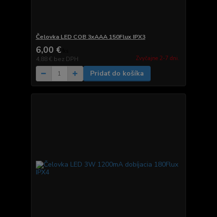
Čelovka LED COB 3xAAA 150Flux IPX3
6,00 €
/
ks
Zvyčajne 2-7 dni.
4,88 €
bez DPH
Pridať do košíka