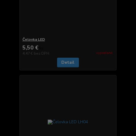
Čelovka LED
5,50 €
/
ks
vypredané
4,47 €
bez DPH
Detail