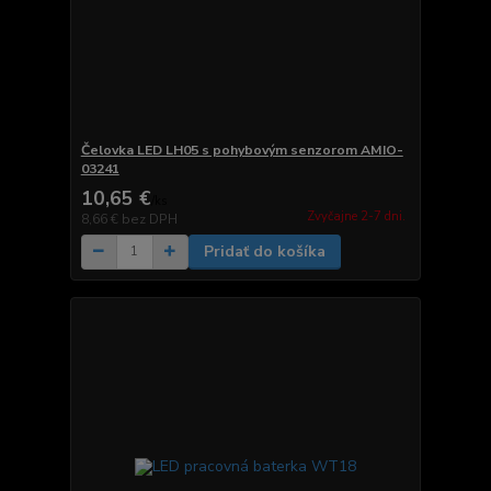
Čelovka LED LH05 s pohybovým senzorom AMIO-
03241
10,65 €
/
ks
Zvyčajne 2-7 dni.
8,66 €
bez DPH
Pridať do košíka