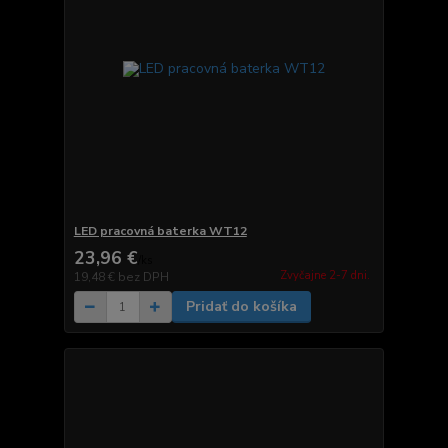
LED pracovná baterka WT12
23,96 €
/
ks
Zvyčajne 2-7 dni.
19,48 €
bez DPH
Pridať do košíka