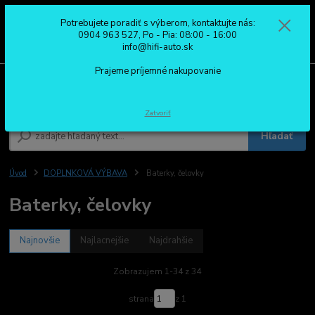
Potrebujete poradiť s výberom, kontaktujte nás:
0
ks
0904 963 527
0904 963 527, Po - Pia: 08:00 - 16:00
za
0,00 €
Po - Pia: 08:00 - 16:00
info@hifi-auto.sk
Prajeme príjemné nakupovanie
Menu
Zatvoriť
Hľadať
Úvod
DOPLNKOVÁ VÝBAVA
Baterky, čelovky
Baterky, čelovky
Najnovšie
Najlacnejšie
Najdrahšie
Zobrazujem 1-34 z 34
strana
z 1