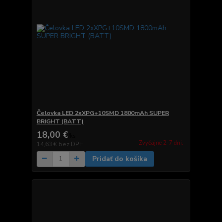
Čelovka LED 2xXPG+10SMD 1800mAh SUPER
BRIGHT (BATT)
18,00 €
/
ks
Zvyčajne 2-7 dni.
14,63 €
bez DPH
Pridať do košíka