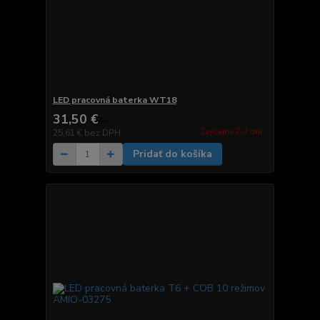
LED pracovná baterka WT18
31,50 €
/
ks
Zvyčajne 2-7 dni.
25,61 €
bez DPH
Pridať do košíka