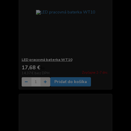
LED pracovná baterka WT10
17,68 €
/
ks
Zvyčajne 2-7 dni.
14,37 €
bez DPH
Pridať do košíka