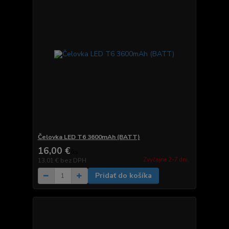
Čelovka LED T6 3600mAh (BATT)
16,00 €
/
ks
Zvyčajne 2-7 dni.
13,01 €
bez DPH
Pridať do košíka