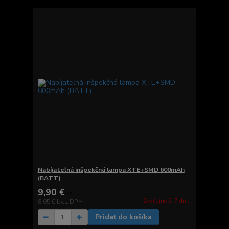
Nabíjateľná inšpekčná lampa XTE+SMD 600mAh
(BATT)
9,90 €
/
ks
Zvyčajne 2-7 dni.
8,05 €
bez DPH
Pridať do košíka