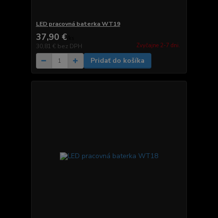
LED pracovná baterka WT19
37,90 €
/
ks
Zvyčajne 2-7 dni.
30,81 €
bez DPH
Pridať do košíka