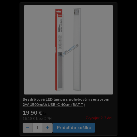
Bezdrôtová LED lampa s pohybovým senzorom
2W 1500mAh USB-C 40cm (BATT)
19,90 €
/
ks
Zvyčajne 2-7 dni.
16,18 €
bez DPH
Pridať do košíka