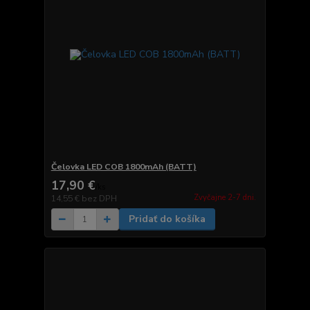
Čelovka LED COB 1800mAh (BATT)
17,90 €
/
ks
Zvyčajne 2-7 dni.
14,55 €
bez DPH
Pridať do košíka