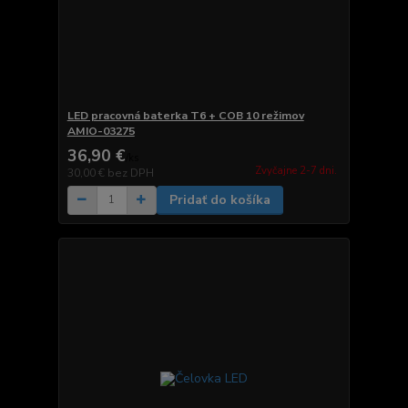
LED pracovná baterka T6 + COB 10 režimov
AMIO-03275
36,90 €
/
ks
Zvyčajne 2-7 dni.
30,00 €
bez DPH
Pridať do košíka