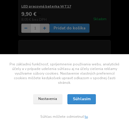
LED pracovná baterka WT17
9,90 €
/
ks
Skladom
8,05 €
bez DPH
Pridať do košíka
Pre základnú funkčnosť, spríjemnenie používania webu, analytické
účely a v prípade udelenia súhlasu aj na účely cielenia reklamy
využívame súbory cookies. Nastavenie vlastných preferencií
cookies môžete kedykoľvek upraviť odkazom v spodnej časti
stránok.
Súhlasím
Nastavenia
Súhlas môžete odmietnuť
tu
.