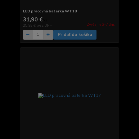
LED pracovná baterka WT18
31,90 €
/
ks
Zvyčajne 2-7 dni.
25,93 €
bez DPH
Pridať do košíka