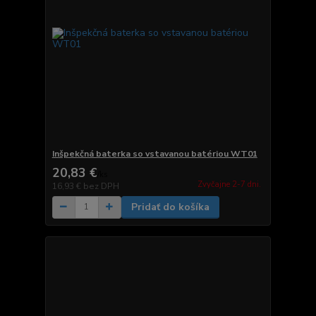
Inšpekčná baterka so vstavanou batériou WT01
20,83 €
/
ks
Zvyčajne 2-7 dni.
16,93 €
bez DPH
Pridať do košíka