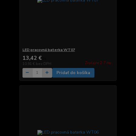
LED pracovná baterka WT07
13,42 €
/
ks
Zvyčajne 2-7 dni.
10,91 €
bez DPH
Pridať do košíka