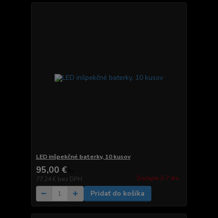
LED inšpekčné baterky, 10 kusov
95,00 €
/
ks
Zvyčajne 2-7 dni.
77,24 €
bez DPH
Pridať do košíka