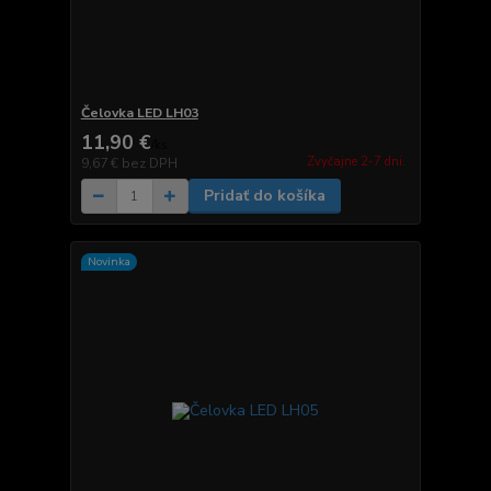
Čelovka LED LH03
11,90 €
/
ks
Zvyčajne 2-7 dni.
9,67 €
bez DPH
Pridať do košíka
Novinka