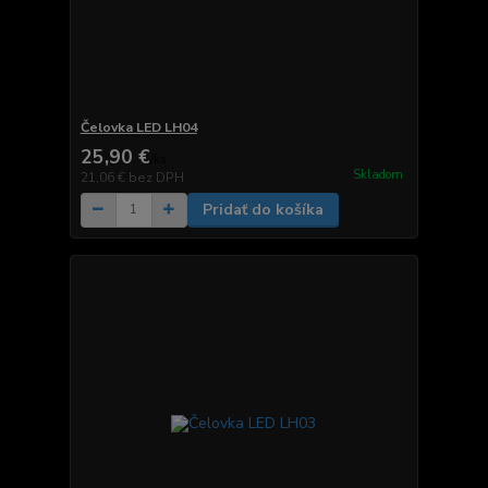
Čelovka LED LH04
25,90 €
/
ks
Skladom
21,06 €
bez DPH
Pridať do košíka