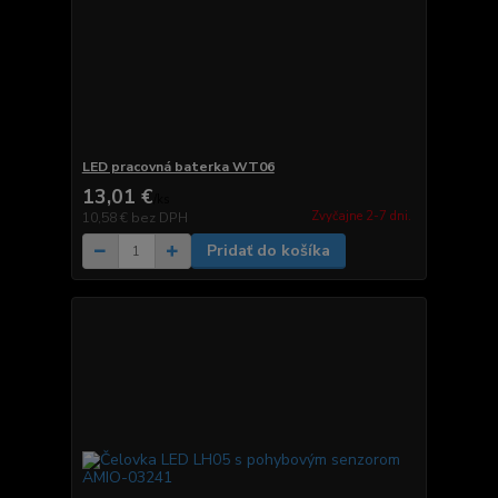
LED pracovná baterka WT06
13,01 €
/
ks
Zvyčajne 2-7 dni.
10,58 €
bez DPH
Pridať do košíka