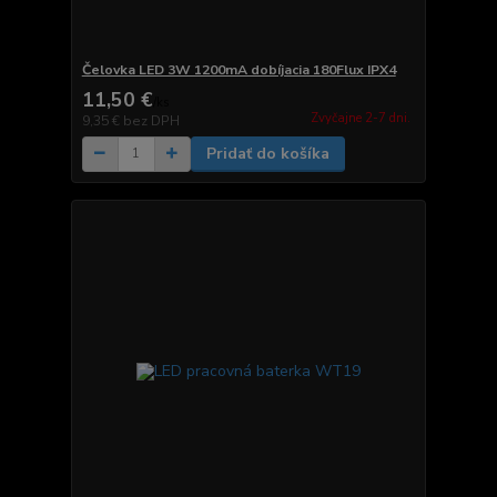
Čelovka LED 3W 1200mA dobíjacia 180Flux IPX4
11,50 €
/
ks
Zvyčajne 2-7 dni.
9,35 €
bez DPH
Pridať do košíka