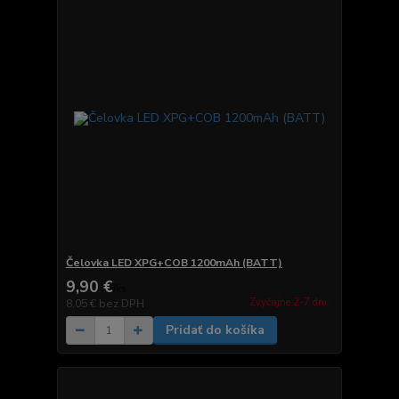
Čelovka LED XPG+COB 1200mAh (BATT)
9,90 €
/
ks
Zvyčajne 2-7 dni.
8,05 €
bez DPH
Pridať do košíka