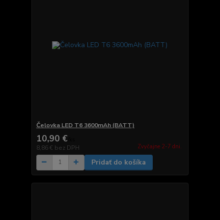
Čelovka LED T6 3600mAh (BATT)
10,90 €
/
ks
Zvyčajne 2-7 dni.
8,86 €
bez DPH
Pridať do košíka