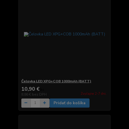
Čelovka LED XPG+COB 1000mAh (BATT)
10,90 €
/
ks
Zvyčajne 2-7 dni.
8,86 €
bez DPH
Pridať do košíka