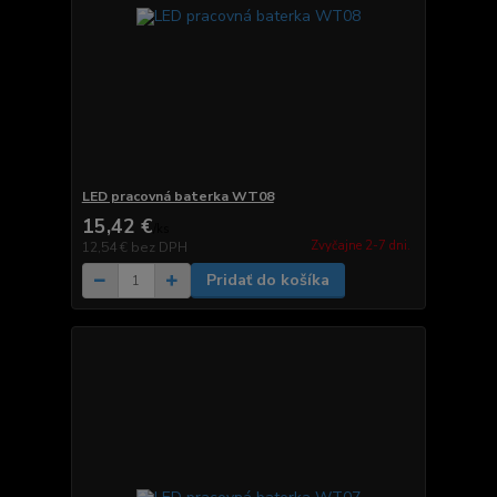
LED pracovná baterka WT08
15,42 €
/
ks
Zvyčajne 2-7 dni.
12,54 €
bez DPH
Pridať do košíka