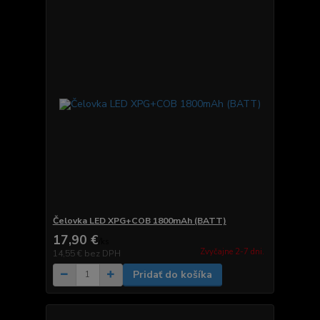
Čelovka LED XPG+COB 1800mAh (BATT)
17,90 €
/
ks
Zvyčajne 2-7 dni.
14,55 €
bez DPH
Pridať do košíka