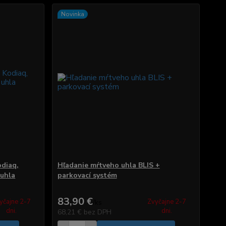
Novinka
odiaq,
Hľadanie mŕtveho uhla BLIS +
 uhla
parkovací systém
83,90 €
yčajne 2-7
Zvyčajne 2-7
/
ks
dni.
dni.
68,21 €
bez DPH