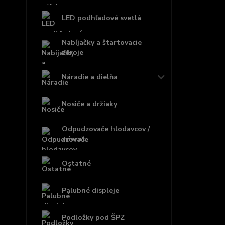
LED podhľadové svetlá
Nabíjačky a štartovacie
zdroje
Náradie a dielňa
Nosiče a držiaky
Odpudzovače hlodavcov /
zvierat
Ostatné
Palubné displeje
Podložky pod ŠPZ