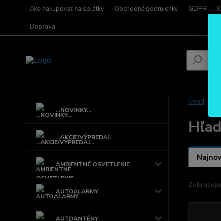
Ako nakupovať na splátky
Obchodné podmienky
GDPR
K
Doprava
Úvod
...NOVINKY...
Hľad
...AKCIE/VÝPREDAJ...
Najnov
AMBIENTNÉ OSVETLENIE
Zobrazuje
AUTOALARMY
AUTOANTÉNY