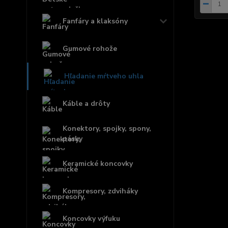
Fanfáry a klaksóny
Gumové rohože
Hľadanie mŕtveho uhla
Káble a drôty
Konektory, spojky, spony,
pásky
Keramické koncovky
Kompresory, zdviháky
Koncovky výfuku