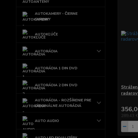
AUTOKAMERY - ČIERNE
SKRINKY
AUTOKĽÚČE
AUTORÁDIA
AUTORÁDIA 1 DIN DVD
AUTORÁDIA 2 DIN DVD
Strážen
radarov
AUTORÁDIA - ROZŠÍRENIE PRE
ORIGINÁLNE AUTORÁDIÁ
356,0
289,43 
AUTO AUDIO
AUTO LED EKVALIZÉRY