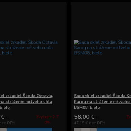
iel zrkadiel Škoda Octavia,
Sada skiel zrkadiel Škoda K
na stráženie mŕtveho uhla
Karoq na stráženie mŕtveho
biele
BSM08, biele
 €
58,00 €
Zvyčajne 2-7
Zv
/
ks
/
ks
dni.
bez DPH
47,15 €
bez DPH