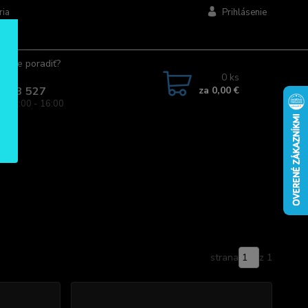
ria
Prihlásenie
ujete poradiť?
jte.
0
ks
za
0,00 €
 963 527
a: 08:00 - 16:00
strana
z 1