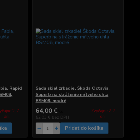
abia, Rapid
Sada skiel zrkadiel Škoda Octavia,
BSM08,
Superb na stráženie mŕtveho uhla
BSM08, modré
64,00 €
yčajne 2-7
Zvyčajne 2-7
/
ks
dni.
dni.
52,03 €
bez DPH
íka
Pridať do košíka