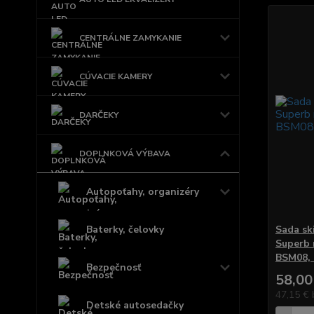
CENTRÁLNE ZAMYKANIE
CÚVACIE KAMERY
DARČEKY
DOPLNKOVÁ VÝBAVA
Autopoťahy, organizéry
Baterky, čelovky
Sada sk
Superb 
BSM08, 
Bezpečnosť
58,00
47,15 €
Detské autosedačky