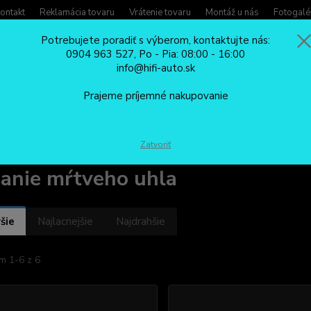
ontakt
Reklamácia tovaru
Vrátenie tovaru
Montáž u nás
Fotogalé
Potrebujete poradiť s výberom, kontaktujte nás:
0904 963 527, Po - Pia: 08:00 - 16:00
Potreb
info@hifi-auto.sk
Zavola
Hľadať
0904
Prajeme príjemné nakupovanie
Po - Pi
DOPLNKOVÁ VÝBAVA
Hľadanie mŕtveho uhla
Zatvoriť
anie mŕtveho uhla
šie
Najlacnejšie
Najdrahšie
m 1-6 z 6