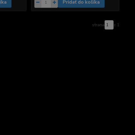
íka
Pridať do košíka
strana
z 1