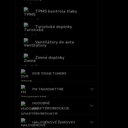
TPMS kontrola tlaku
Turistické doplnky
Ventilátory do auta
Zimné doplnky
DVB T/DAB TUNERY
FM TRANSMITTRE
HUDOBNÉ
ADAPTÉRY/REDUKCIE
HALOGÉNOVÉ ŽIAROVKY