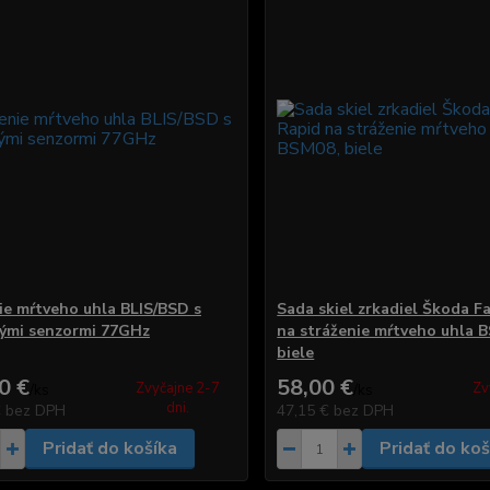
ie mŕtveho uhla BLIS/BSD s
Sada skiel zrkadiel Škoda F
ými senzormi 77GHz
na stráženie mŕtveho uhla 
biele
0 €
58,00 €
Zvyčajne 2-7
Zv
/
ks
/
ks
dni.
€
bez DPH
47,15 €
bez DPH
Pridať do košíka
Pridať do koš