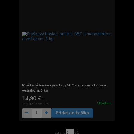
Praškový hasiaci prístroj ABC s manometrom a
vešiakom, 1 kg
14,90 €
/
ks
Skladom
12,11 €
bez DPH
Pridať do košíka
strana
z 1