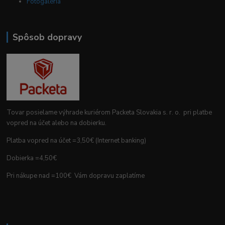
Fotogaléria
Spôsob dopravy
Tovar posielame výhrade kuriérom Packeta Slovakia s. r. o. pri platbe
vopred na účet alebo na dobierku.
Platba vopred na účet =3,50€ (Internet banking)
Dobierka =4,50€
Pri nákupe nad =100€ Vám dopravu zaplatíme