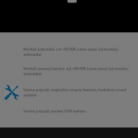
Montáž autorádia: od =50,00€ (cena závisí od modelu
autorádia)
Montáž cúvacej kamery: od =50,00€ (cena závisí od modelu
autorádia)
Vieme pripojiť: originálnu cúvaciu kameru, hudobný sound
systém
Vieme pripojiť: prednú DVR kameru