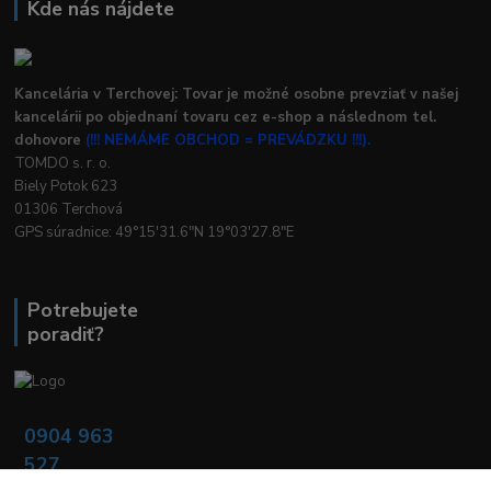
Kde nás nájdete
Kancelária v Terchovej: Tovar je možné osobne prevziať v našej
kancelárii po objednaní tovaru cez e-shop a následnom tel.
dohovore
(!!! NEMÁME OBCHOD = PREVÁDZKU !!!).
TOMDO s. r. o.
Biely Potok 623
01306 Terchová
GPS súradnice: 49°15'31.6"N 19°03'27.8"E
Potrebujete
poradiť?
0904 963
527
Po - Pia: 08:00 -