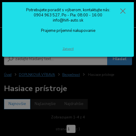
Potrebujete poradiť s výberom, kontaktujte nás:
0
ks
0904 963 527
0904 963 527, Po - Pia: 08:00 - 16:00
za
0,00 €
Po - Pia: 08:00 - 16:00
info@hifi-auto.sk
Prajeme príjemné nakupovanie
Menu
Zatvoriť
Hľadať
Úvod
DOPLNKOVÁ VÝBAVA
Bezpečnosť
Hasiace prístroje
Hasiace prístroje
Najnovšie
Najlacnejšie
Najdrahšie
Zobrazujem 1-4 z 4
strana
z 1