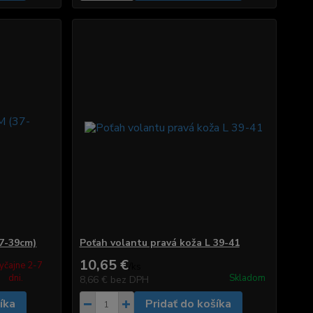
7-39cm)
Poťah volantu pravá koža L 39-41
10,65 €
yčajne 2-7
/
ks
dni.
Skladom
8,66 €
bez DPH
íka
Pridať do košíka