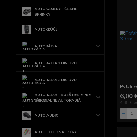
AUTOKAMERY - ČIERNE
SKRINKY
AUTOKĽÚČE
AUTORÁDIA
AUTORÁDIA 1 DIN DVD
AUTORÁDIA 2 DIN DVD
Poťah v
6,00 
AUTORÁDIA - ROZŠÍRENIE PRE
ORIGINÁLNE AUTORÁDIÁ
4,88 €
b
AUTO AUDIO
AUTO LED EKVALIZÉRY