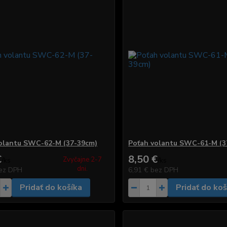
olantu SWC-62-M (37-39cm)
Poťah volantu SWC-61-M (3
€
8,50 €
Zvyčajne 2-7
/
ks
/
ks
dni.
ez DPH
6,91 €
bez DPH
Pridať do košíka
Pridať do koš