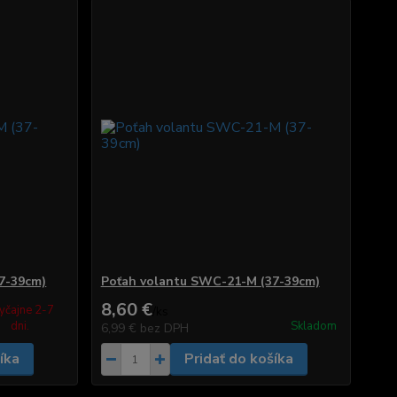
7-39cm)
Poťah volantu SWC-21-M (37-39cm)
8,60 €
yčajne 2-7
/
ks
dni.
Skladom
6,99 €
bez DPH
íka
Pridať do košíka