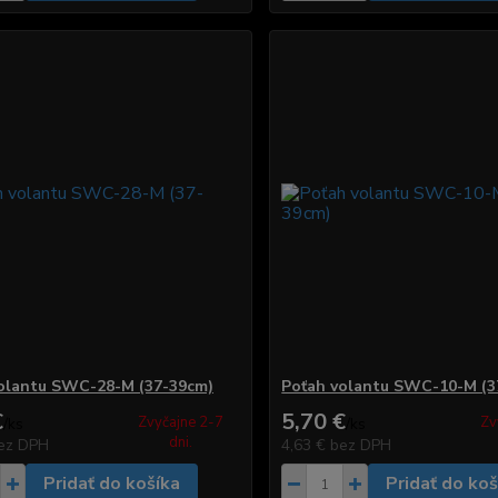
olantu SWC-28-M (37-39cm)
Poťah volantu SWC-10-M (3
€
5,70 €
Zvyčajne 2-7
Zv
/
ks
/
ks
dni.
ez DPH
4,63 €
bez DPH
Pridať do košíka
Pridať do koš