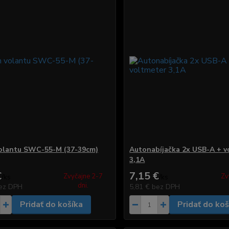
olantu SWC-55-M (37-39cm)
Autonabíjačka 2x USB-A + v
3,1A
€
7,15 €
Zvyčajne 2-7
Zv
/
ks
/
ks
dni.
ez DPH
5,81 €
bez DPH
Pridať do košíka
Pridať do koš