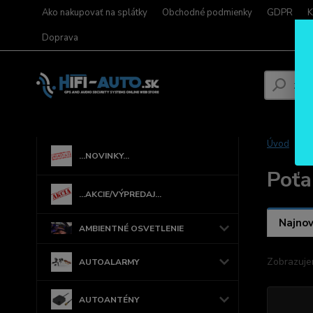
Ako nakupovať na splátky
Obchodné podmienky
GDPR
K
Doprava
Úvod
...NOVINKY...
Poťa
...AKCIE/VÝPREDAJ...
Najnov
AMBIENTNÉ OSVETLENIE
Zobrazuje
AUTOALARMY
AUTOANTÉNY