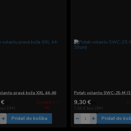
olantu pravá koža XXL 44-46
Poťah volantu SWC-25-M (3
 €
9,30 €
Zvyčajne 2-7
Zv
/
ks
/
ks
dni.
bez DPH
7,56 €
bez DPH
Pridať do košíka
Pridať do koš