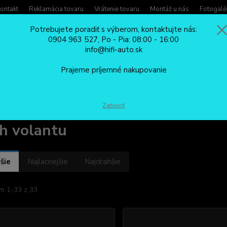
ontakt
Reklamácia tovaru
Vrátenie tovaru
Montáž u nás
Fotogalé
Potrebujete poradiť s výberom, kontaktujte nás:
0904 963 527, Po - Pia: 08:00 - 16:00
Potreb
info@hifi-auto.sk
Zavola
Hľadať
0904
Prajeme príjemné nakupovanie
Po - Pi
DOPLNKOVÁ VÝBAVA
Autopoťahy, organizéry
Poťah volantu
Zatvoriť
h volantu
šie
Najlacnejšie
Najdrahšie
m 1-33 z 33