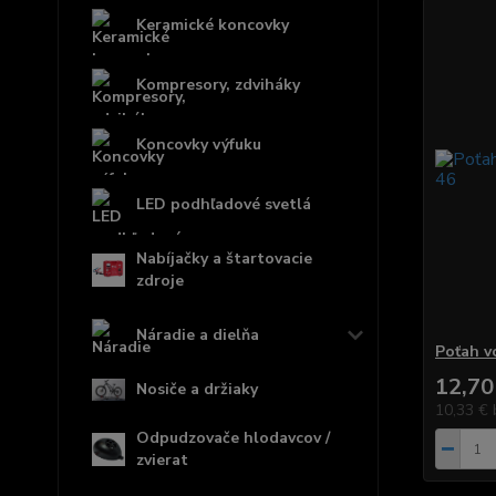
Keramické koncovky
Kompresory, zdviháky
Koncovky výfuku
LED podhľadové svetlá
Nabíjačky a štartovacie
zdroje
Náradie a dielňa
Poťah v
12,70
Nosiče a držiaky
10,33 €
Odpudzovače hlodavcov /
zvierat