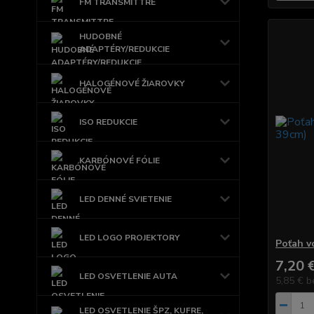
FM TRANSMITTRE
HUDOBNÉ
ADAPTÉRY/REDUKCIE
HALOGÉNOVÉ ŽIAROVKY
ISO REDUKCIE
KARBÓNOVÉ FÓLIE
LED DENNÉ SVIETENIE
LED LOGO PROJEKTORY
Poťah v
7,20 
LED OSVETLENIE AUTA
5,85 €
b
LED OSVETLENIE ŠPZ, KUFRE,