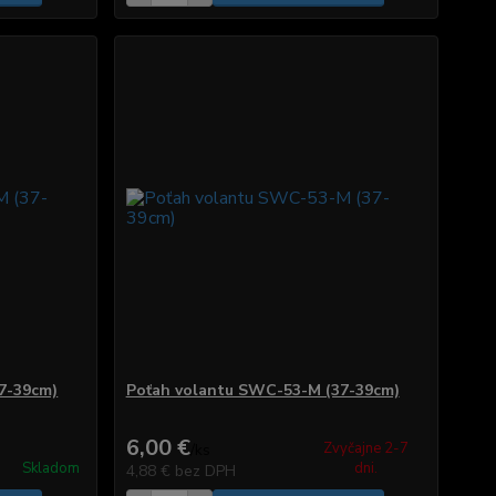
7-39cm)
Poťah volantu SWC-53-M (37-39cm)
6,00 €
Zvyčajne 2-7
/
ks
Skladom
dni.
4,88 €
bez DPH