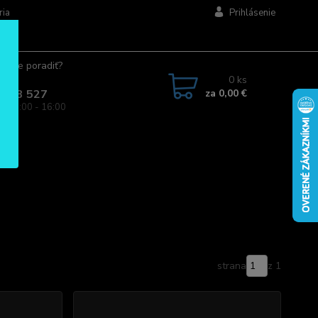
ria
Prihlásenie
ujete poradiť?
jte.
0
ks
za
0,00 €
 963 527
a: 08:00 - 16:00
strana
z 1