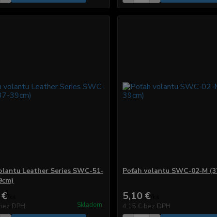
olantu Leather Series SWC-51-
Poťah volantu SWC-02-M (3
9cm)
 €
5,10 €
/
ks
/
ks
Skladom
bez DPH
4,15 €
bez DPH