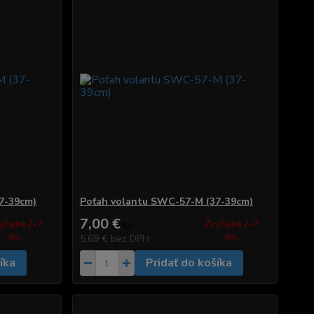
7-39cm)
Poťah volantu SWC-57-M (37-39cm)
7,00 €
yčajne 2-7
Zvyčajne 2-7
/
ks
dni.
dni.
5,69 €
bez DPH
íka
Pridať do košíka