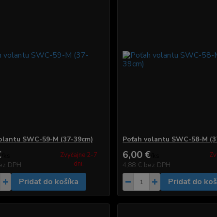
olantu SWC-59-M (37-39cm)
Poťah volantu SWC-58-M (3
€
6,00 €
Zvyčajne 2-7
Zv
/
ks
/
ks
dni.
ez DPH
4,88 €
bez DPH
Pridať do košíka
Pridať do koš