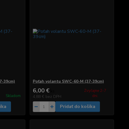
7-39cm)
Poťah volantu SWC-60-M (37-39cm)
6,00 €
Zvyčajne 2-7
/
ks
Skladom
dni.
4,88 €
bez DPH
íka
Pridať do košíka