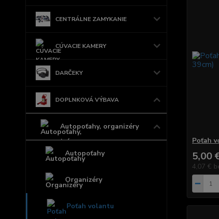
CENTRÁLNE ZAMYKANIE
CÚVACIE KAMERY
DARČEKY
DOPLNKOVÁ VÝBAVA
Autopoťahy, organizéry
Poťah v
Autopoťahy
5,00 
4,07 €
b
Organizéry
Poťah volantu