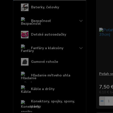
Baterky, čelovky
Bezpečnosť
Detské autosedačky
Fanfáry a klaksóny
Gumové rohože
Poťah v
Hľadanie mŕtveho uhla
7,50 
Káble a drôty
6,10 €
b
Konektory, spojky, spony,
pásky