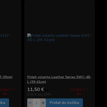
7-39cm)
Poťah volantu Leather Series SWC-48-
L (39-41cm)
11,50 €
yčajne 2-7
Zvyčajne 2-7
/
ks
dni.
dni.
9,35 €
bez DPH
íka
Pridať do košíka