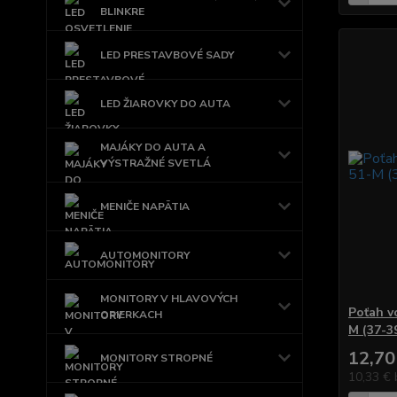
BLINKRE
LED PRESTAVBOVÉ SADY
LED ŽIAROVKY DO AUTA
MAJÁKY DO AUTA A
VÝSTRAŽNÉ SVETLÁ
MENIČE NAPÄTIA
AUTOMONITORY
MONITORY V HLAVOVÝCH
Poťah v
OPIERKACH
M (37-3
12,70
MONITORY STROPNÉ
10,33 €