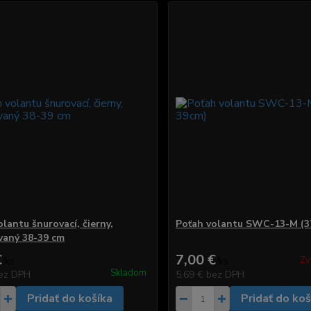
lantu šnurovací, čierny,
Poťah volantu SWC-13-M (3
vaný 38-39 cm
€
7,00 €
Zv
/
ks
/
ks
Skladom
ez DPH
5,69 €
bez DPH
Pridať do košíka
Pridať do koš