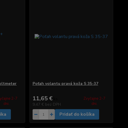
oltmeter
Poťah volantu pravá koža S 35-37
11,65 €
yčajne 2-7
Zvyčajne 2-7
/
ks
dni.
dni.
9,47 €
bez DPH
íka
Pridať do košíka