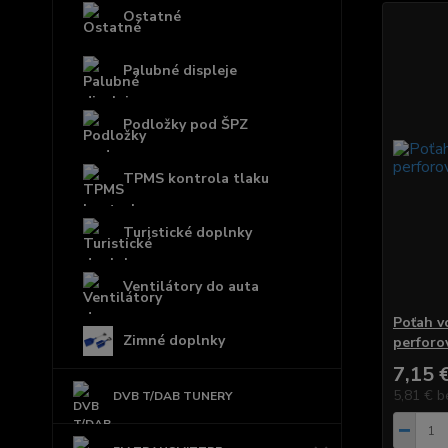
Ostatné
Palubné displeje
Podložky pod ŠPZ
TPMS kontrola tlaku
Turistické doplnky
Ventilátory do auta
Poťah vo
Zimné doplnky
perforo
7,15 
5,81 €
b
DVB T/DAB TUNERY