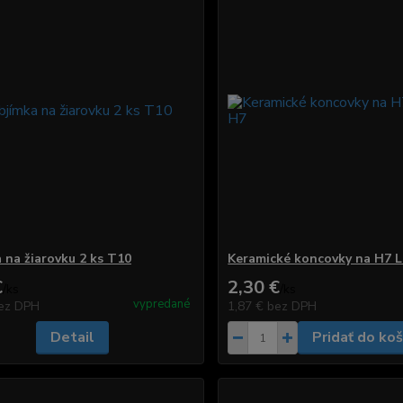
 na žiarovku 2 ks T10
Keramické koncovky na H7 
€
2,30 €
/
ks
/
ks
vypredané
ez DPH
1,87 €
bez DPH
Detail
Pridať do koš