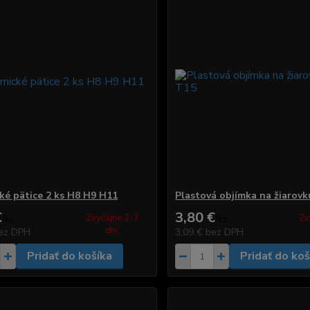
ké pätice 2 ks H8 H9 H11
Plastová objímka na žiarovk
€
3,80 €
Zvyčajne 2-7
Zv
/
ks
/
ks
dni.
ez DPH
3,09 €
bez DPH
Pridať do košíka
Pridať do koš