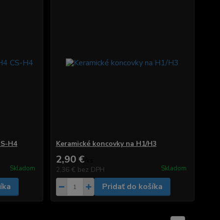
CS-H4
Keramické koncovky na H1/H3
2,90 €
/
ks
Skladom
Skladom
2,36 €
bez DPH
íka
Pridať do košíka