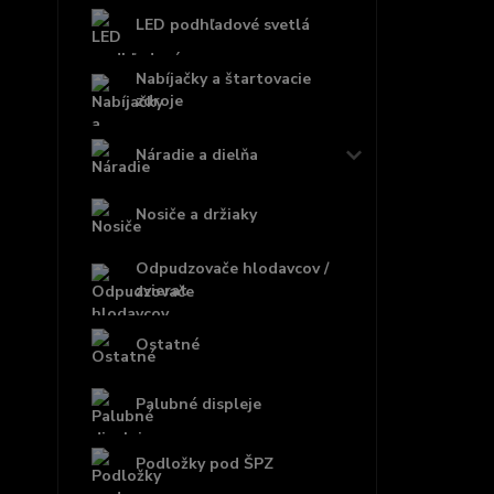
LED podhľadové svetlá
Nabíjačky a štartovacie
zdroje
Náradie a dielňa
Nosiče a držiaky
Odpudzovače hlodavcov /
zvierat
Ostatné
Palubné displeje
Podložky pod ŠPZ