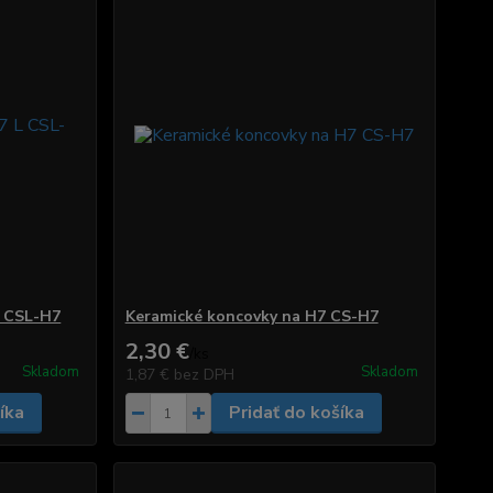
L CSL-H7
Keramické koncovky na H7 CS-H7
2,30 €
/
ks
Skladom
Skladom
1,87 €
bez DPH
íka
Pridať do košíka