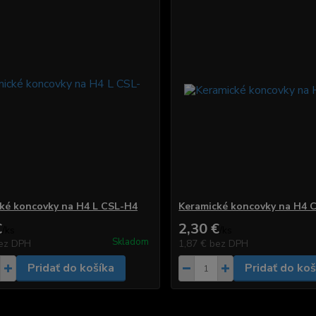
ké koncovky na H4 L CSL-H4
Keramické koncovky na H4 
€
2,30 €
/
ks
/
ks
Skladom
ez DPH
1,87 €
bez DPH
Pridať do košíka
Pridať do koš