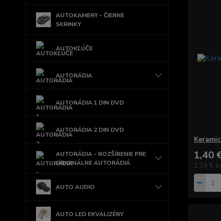
AUTOKAMERY - ČIERNE
SKRINKY
AUTOKĽÚČE
AUTORÁDIA
AUTORÁDIA 1 DIN DVD
AUTORÁDIA 2 DIN DVD
Keramic
1,40 
AUTORÁDIA - ROZŠÍRENIE PRE
ORIGINÁLNE AUTORÁDIÁ
1,14 €
b
AUTO AUDIO
AUTO LED EKVALIZÉRY