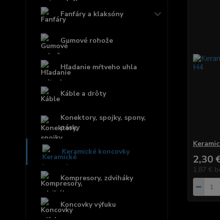
Fanfáry a klaksóny
Gumové rohože
Hľadanie mŕtveho uhla
Káble a drôty
Konektory, spojky, spony,
pásky
Keramic
Keramické koncovky
2,30 
1,87 €
b
Kompresory, zdviháky
Koncovky výfuku