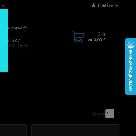
ria
Prihlásenie
ujete poradiť?
jte.
0
ks
za
0,00 €
 963 527
a: 08:00 - 16:00
strana
z 1