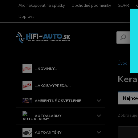
Ako nakupovať na splátky
Obchodné podmienky
GDPR
K
Doprava
Úvod
...NOVINKY...
Kera
...AKCIE/VÝPREDAJ...
Najnov
AMBIENTNÉ OSVETLENIE
Zobrazuje
AUTOALARMY
AUTOANTÉNY