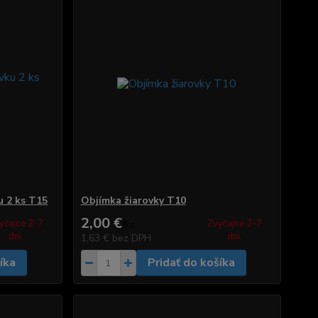
u 2 ks T15
Objímka žiarovky T10
2,00 €
yčajne 2-7
Zvyčajne 2-7
/
ks
dni.
dni.
1,63 €
bez DPH
íka
Pridať do košíka