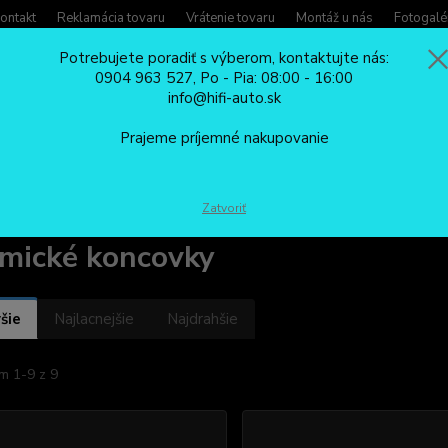
ontakt
Reklamácia tovaru
Vrátenie tovaru
Montáž u nás
Fotogalé
Potrebujete poradiť s výberom, kontaktujte nás:
0904 963 527, Po - Pia: 08:00 - 16:00
Potreb
info@hifi-auto.sk
Zavola
Hľadať
0904
Prajeme príjemné nakupovanie
Po - Pi
DOPLNKOVÁ VÝBAVA
Keramické koncovky
Zatvoriť
mické koncovky
šie
Najlacnejšie
Najdrahšie
m 1-9 z 9