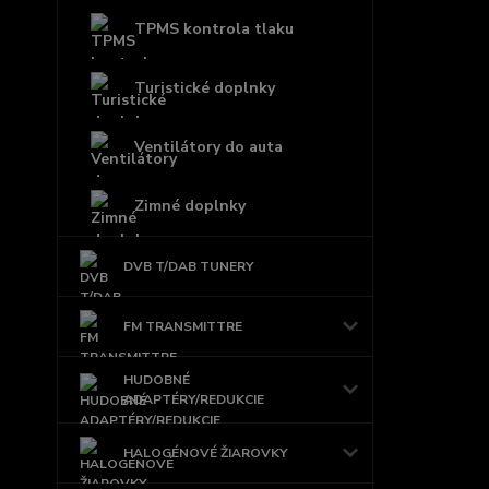
TPMS kontrola tlaku
Turistické doplnky
Ventilátory do auta
Zimné doplnky
DVB T/DAB TUNERY
FM TRANSMITTRE
HUDOBNÉ
ADAPTÉRY/REDUKCIE
HALOGÉNOVÉ ŽIAROVKY