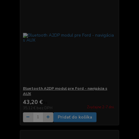
Bluetooth A2DP modul pre Ford - navigácia s
AUX
43,20 €
/
ks
Zvyčajne 2-7 dni.
35,12 €
bez DPH
Pridať do košíka