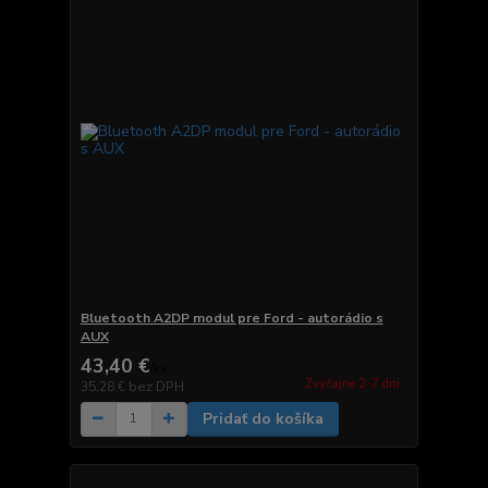
Bluetooth A2DP modul pre Ford - autorádio s
AUX
43,40 €
/
ks
Zvyčajne 2-7 dni.
35,28 €
bez DPH
Pridať do košíka