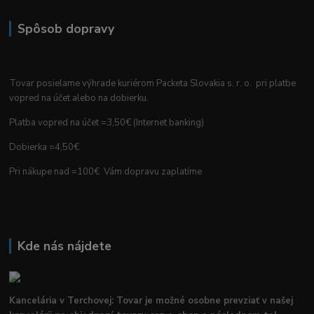
Spôsob dopravy
Tovar posielame výhrade kuriérom Packeta Slovakia s. r. o. pri platbe
vopred na účet alebo na dobierku.
Platba vopred na účet =3,50€ (Internet banking)
Dobierka =4,50€
Pri nákupe nad =100€ Vám dopravu zaplatíme
Kde nás nájdete
Kancelária v Terchovej: Tovar je možné osobne prevziať v našej