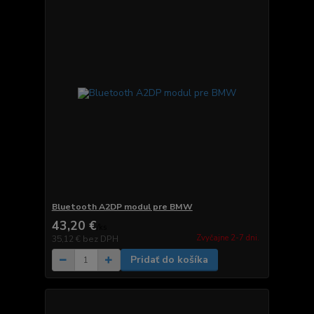
Bluetooth A2DP modul pre BMW
43,20 €
/
ks
Zvyčajne 2-7 dni.
35,12 €
bez DPH
Pridať do košíka