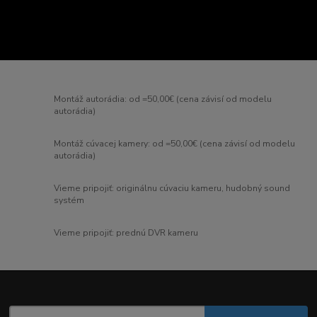
Montáž autorádia: od =50,00€ (cena závisí od modelu
autorádia)
Montáž cúvacej kamery: od =50,00€ (cena závisí od modelu
autorádia)
Vieme pripojiť: originálnu cúvaciu kameru, hudobný sound
systém
Vieme pripojiť: prednú DVR kameru