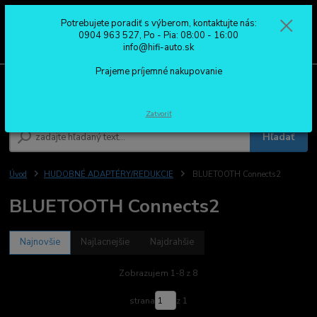
Potrebujete poradiť s výberom, kontaktujte nás:
0
ks
0904 963 527
0904 963 527, Po - Pia: 08:00 - 16:00
za
0,00 €
Po - Pia: 08:00 - 16:00
info@hifi-auto.sk
Prajeme príjemné nakupovanie
Menu
Zatvoriť
Hľadať
Úvod
HUDOBNÉ ADAPTÉRY/REDUKCIE
BLUETOOTH Connects2
BLUETOOTH Connects2
Najnovšie
Najlacnejšie
Najdrahšie
Zobrazujem 1-8 z 8
strana
z 1