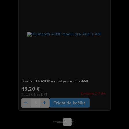
Bluetooth A2DP modul pre Audi s AMI
43,20 €
/
ks
Zvyčajne 2-7 dni.
35,12 €
bez DPH
Pridať do košíka
strana
z 1