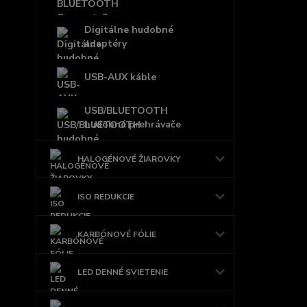
Digitálne hudobné
adaptéry
USB-AUX káble
USB/BLUETOOTH
hudobné prehrávače
HALOGÉNOVÉ ŽIAROVKY
ISO REDUKCIE
KARBÓNOVÉ FÓLIE
LED DENNÉ SVIETENIE