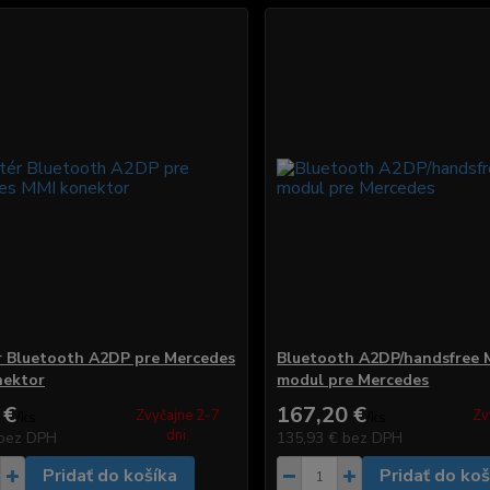
 Bluetooth A2DP pre Mercedes
Bluetooth A2DP/handsfree
nektor
modul pre Mercedes
 €
167,20 €
Zvyčajne 2-7
Zv
/
ks
/
ks
dni.
bez DPH
135,93 €
bez DPH
Pridať do košíka
Pridať do koš