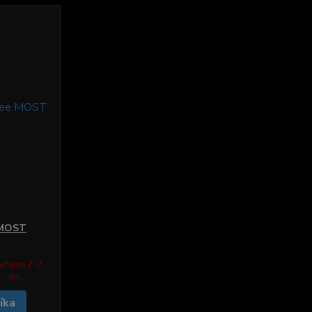
 MOST
yčajne 2-7
dni.
íka