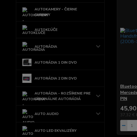
AUTOKAMERY - ČIERNE
SKRINKY
AUTOKĽÚČE
AUTORÁDIA
AUTORÁDIA 1 DIN DVD
AUTORÁDIA 2 DIN DVD
Bluetoo
Mercede
AUTORÁDIA - ROZŠÍRENIE PRE
PIN
ORIGINÁLNE AUTORÁDIÁ
45,90
AUTO AUDIO
37,32 €
AUTO LED EKVALIZÉRY