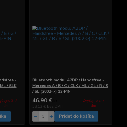
dsfree -
Bluetooth modul A2DP / Handsfree -
 ML / SLK
Mercedes A / B / C / CLK / ML / GL / R / S
/ SL (2002->) 12-PIN
46,90 €
yčajne 2-7
Zvyčajne 2-7
/
ks
dni.
dni.
38,13 €
bez DPH
íka
Pridať do košíka