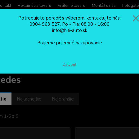
ontakt
Reklamácia tovaru
Vrátenie tovaru
Montáž u nás
Fotogalé
Potrebujete poradiť s výberom, kontaktujte nás:
0904 963 527, Po - Pia: 08:00 - 16:00
Potreb
info@hifi-auto.sk
Zavola
Hľadať
0904
Prajeme príjemné nakupovanie
Po - Pi
HUDOBNÉ ADAPTÉRY/REDUKCIE
BLUETOOTH CarClever
Mercede
Zatvoriť
cedes
šie
Najlacnejšie
Najdrahšie
m 1-5 z 5