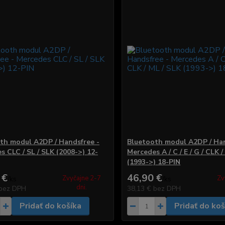
th modul A2DP / Handsfree -
Bluetooth modul A2DP / Han
s CLC / SL / SLK (2008->) 12-
Mercedes A / C / E / G / CLK /
(1993->) 18-PIN
 €
46,90 €
Zvyčajne 2-7
Zv
/
ks
/
ks
dni.
bez DPH
38,13 €
bez DPH
Pridať do košíka
Pridať do koš