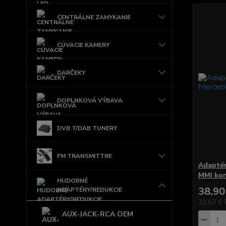
CENTRÁLNE ZAMYKANIE
CÚVACIE KAMERY
DARČEKY
DOPLNKOVÁ VÝBAVA
DVB T/DAB TUNERY
FM TRANSMITTRE
Adaptér
MMI ko
HUDOBNÉ
38,90
ADAPTÉRY/REDUKCIE
31,63 €
AUX-JACK-RCA OEM