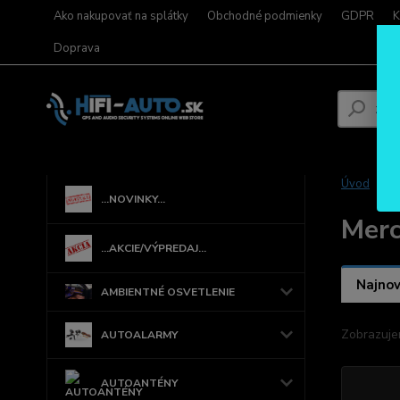
Ako nakupovať na splátky
Obchodné podmienky
GDPR
K
Doprava
Úvod
...NOVINKY...
Mer
...AKCIE/VÝPREDAJ...
Najnov
AMBIENTNÉ OSVETLENIE
Zobrazuje
AUTOALARMY
AUTOANTÉNY