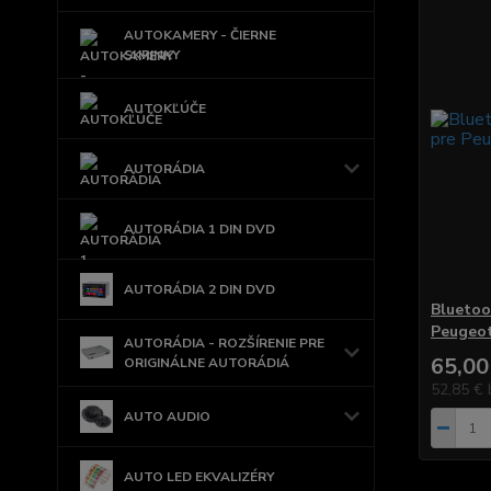
AUTOKAMERY - ČIERNE
SKRINKY
AUTOKĽÚČE
AUTORÁDIA
AUTORÁDIA 1 DIN DVD
AUTORÁDIA 2 DIN DVD
Bluetoo
Peugeo
AUTORÁDIA - ROZŠÍRENIE PRE
65,00
ORIGINÁLNE AUTORÁDIÁ
52,85 €
AUTO AUDIO
AUTO LED EKVALIZÉRY