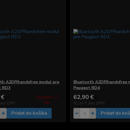
th A2DP/handsfree modul pre
Bluetooth A2DP/handsfree 
t RD3
Peugeot RD4
 €
62,90 €
Zvyčajne 2-7
/
ks
/
ks
dni.
bez DPH
51,14 €
bez DPH
Pridať do košíka
Pridať do koš