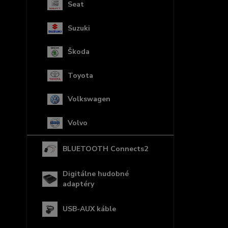
Seat
Suzuki
Škoda
Toyota
Volkswagen
Volvo
BLUETOOTH Connects2
Digitálne hudobné
adaptéry
USB-AUX káble