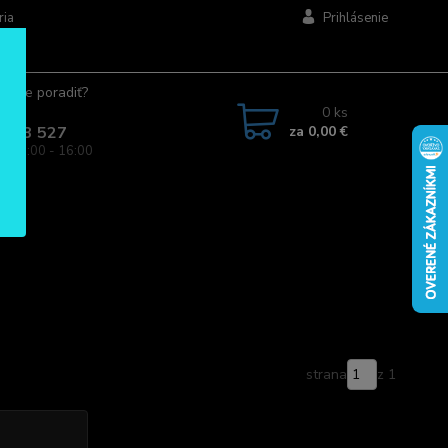
ria
Prihlásenie
ujete poradiť?
jte.
0
ks
za
0,00 €
 963 527
a: 08:00 - 16:00
strana
z 1