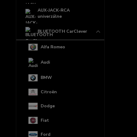
AUX-JACK-RCA
univerzálne
BLUETOOTH CarClever
Alfa Romeo
Audi
BMW
Citroën
Dodge
Fiat
Ford