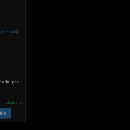
modul pre
Skladom
íka