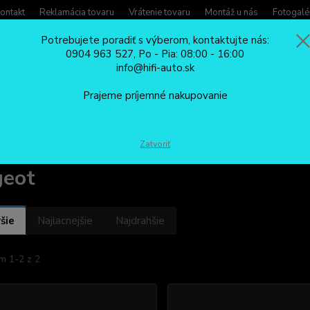
ontakt
Reklamácia tovaru
Vrátenie tovaru
Montáž u nás
Fotogalé
Potrebujete poradiť s výberom, kontaktujte nás:
0904 963 527, Po - Pia: 08:00 - 16:00
Potreb
info@hifi-auto.sk
Zavola
Hľadať
0904
Prajeme príjemné nakupovanie
Po - Pi
HUDOBNÉ ADAPTÉRY/REDUKCIE
BLUETOOTH CarClever
Peugeot
Zatvoriť
geot
šie
Najlacnejšie
Najdrahšie
m 1-2 z 2