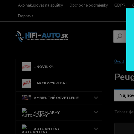
Ako nakupovať na splátky
Obchodné podmienky
GDPR
K
Doprava
Úvod
...NOVINKY...
Peu
...AKCIE/VÝPREDAJ...
Najnov
AMBIENTNÉ OSVETLENIE
Zobrazuje
AUTOALARMY
AUTOANTÉNY