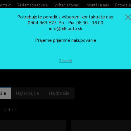
ontakt
Reklamácia tovaru
Vrátenie tovaru
Montáž u nás
Fotogalé
Potrebujete poradiť s výberom, kontaktujte nás:
0904 963 527, Po - Pia: 08:00 - 16:00
Potreb
info@hifi-auto.sk
Zavola
Hľadať
0904
Prajeme príjemné nakupovanie
Po - Pi
HUDOBNÉ ADAPTÉRY/REDUKCIE
BLUETOOTH CarClever
Ford
Zatvoriť
šie
Najlacnejšie
Najdrahšie
m 1-4 z 4