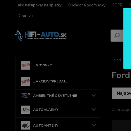
Ako nakupovať na splátky
Obchodné podmienky
GDPR
K
Doprava
Úvod
...NOVINKY...
Ford
...AKCIE/VÝPREDAJ...
Najnov
AMBIENTNÉ OSVETLENIE
Zobrazuje
AUTOALARMY
AUTOANTÉNY