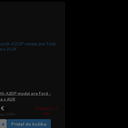
th A2DP modul pre Ford -
ia s AUX
 €
Zvyčajne 2-7
/
ks
dni.
bez DPH
Pridať do košíka