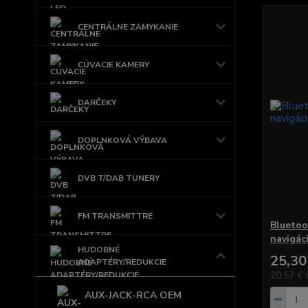
CENTRÁLNE ZAMYKANIE
CÚVACIE KAMERY
DARČEKY
DOPLNKOVÁ VÝBAVA
DVB T/DAB TUNERY
FM TRANSMITTRE
Bluetoo
navigác
HUDOBNÉ
25,30
ADAPTÉRY/REDUKCIE
20,57 €
AUX-JACK-RCA OEM