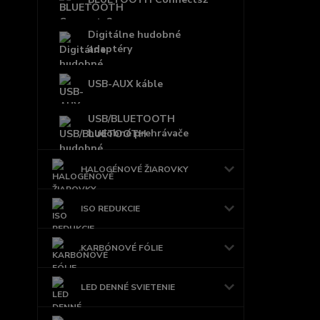
Digitálne hudobné
adaptéry
USB-AUX káble
USB/BLUETOOTH
hudobné prehrávače
HALOGÉNOVÉ ŽIAROVKY
ISO REDUKCIE
KARBÓNOVÉ FÓLIE
LED DENNÉ SVIETENIE