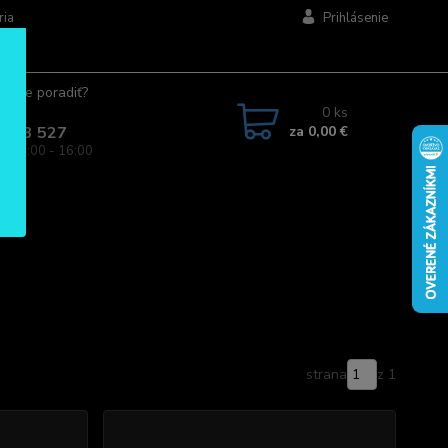
ria
Prihlásenie
ujete poradiť?
jte.
0
ks
za
0,00 €
 963 527
a: 08:00 - 16:00
strana
z 1