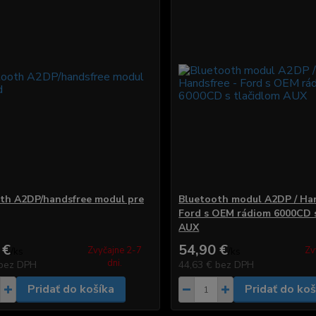
th A2DP/handsfree modul pre
Bluetooth modul A2DP / Han
Ford s OEM rádiom 6000CD s
AUX
 €
54,90 €
Zvyčajne 2-7
Zv
/
ks
/
ks
dni.
bez DPH
44,63 €
bez DPH
Pridať do košíka
Pridať do koš