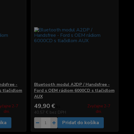
dsfree -
Bluetooth modul A2DP / Handsfree -
 tlačidlom
Ford s OEM rádiom 6000CD s tlačidlom
AUX
49,90 €
yčajne 2-7
Zvyčajne 2-7
/
ks
dni.
dni.
40,57 €
bez DPH
íka
Pridať do košíka