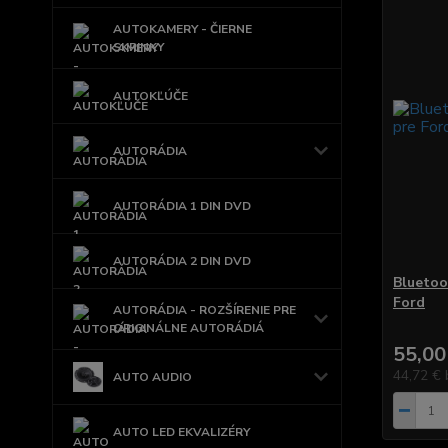
AUTOKAMERY - ČIERNE
SKRINKY
AUTOKĽÚČE
AUTORÁDIA
AUTORÁDIA 1 DIN DVD
AUTORÁDIA 2 DIN DVD
Bluetoo
Ford
AUTORÁDIA - ROZŠÍRENIE PRE
ORIGINÁLNE AUTORÁDIÁ
55,00
44,72 €
AUTO AUDIO
AUTO LED EKVALIZÉRY