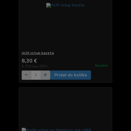
AUX vstup kazeta
8,30 €
/
ks
Skladom
6,75 €
bez DPH
Pridať do košíka