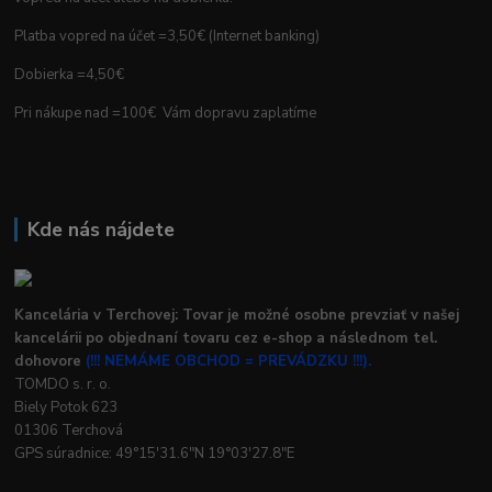
Platba vopred na účet =3,50€ (Internet banking)
Dobierka =4,50€
Pri nákupe nad =100€ Vám dopravu zaplatíme
Kde nás nájdete
Kancelária v Terchovej: Tovar je možné osobne prevziať v našej
kancelárii po objednaní tovaru cez e-shop a následnom tel.
dohovore
(!!! NEMÁME OBCHOD = PREVÁDZKU !!!).
TOMDO s. r. o.
Biely Potok 623
01306 Terchová
GPS súradnice: 49°15'31.6"N 19°03'27.8"E