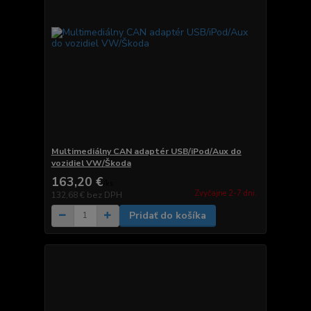
Multimediálny CAN adaptér USB/iPod/Aux do
vozidiel VW/Škoda
163,20 €
/
ks
Zvyčajne 2-7 dni.
132,68 €
bez DPH
Pridať do košíka