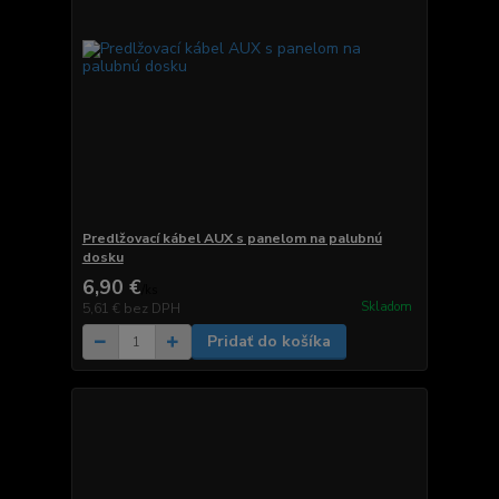
Predlžovací kábel AUX s panelom na palubnú
dosku
6,90 €
/
ks
Skladom
5,61 €
bez DPH
Pridať do košíka