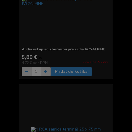
Audio vstup so zbernicou pre rádiá JVC/ALPINE
5,80 €
/
ks
Zvyčajne 2-7 dni.
4,72 €
bez DPH
Pridať do košíka