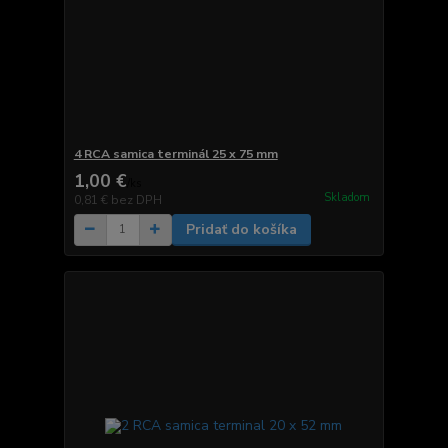
4 RCA samica terminál 25 x 75 mm
1,00 €
/
ks
Skladom
0,81 €
bez DPH
Pridať do košíka