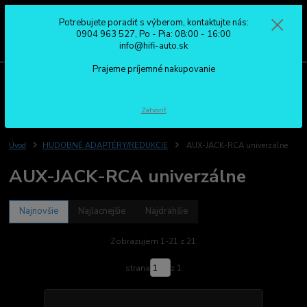
Potrebujete poradiť s výberom, kontaktujte nás:
0
ks
0904 963 527
0904 963 527, Po - Pia: 08:00 - 16:00
za
0,00 €
Po - Pia: 08:00 - 16:00
info@hifi-auto.sk
Prajeme príjemné nakupovanie
Menu
Hľadať
Zatvoriť
Úvod
HUDOBNÉ ADAPTÉRY/REDUKCIE
AUX-JACK-RCA univerzálne
AUX-JACK-RCA univerzálne
Najnovšie
Najlacnejšie
Najdrahšie
Zobrazujem 1-21 z 21
strana
z 1