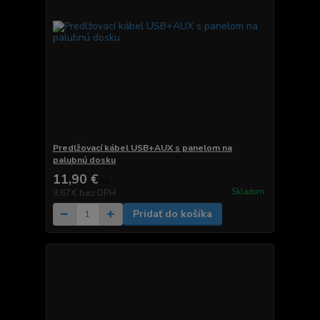
Predlžovací kábel USB+AUX s panelom na
palubnú dosku
11,90 €
/
ks
Skladom
9,67 €
bez DPH
Pridať do košíka