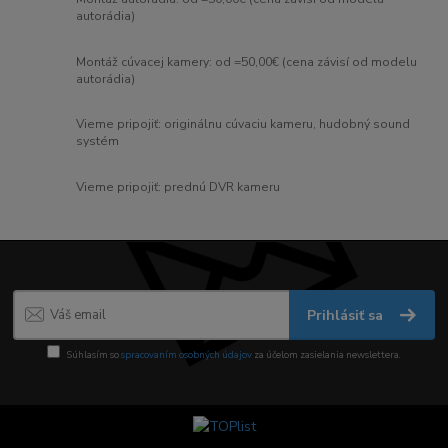
autorádia)
Montáž cúvacej kamery: od =50,00€ (cena závisí od modelu
autorádia)
Vieme pripojiť: originálnu cúvaciu kameru, hudobný sound
systém
Vieme pripojiť: prednú DVR kameru
Prihlásiť sa
Súhlasím so
spracovaním osobných údajov
za účelom zasielania newslettera.