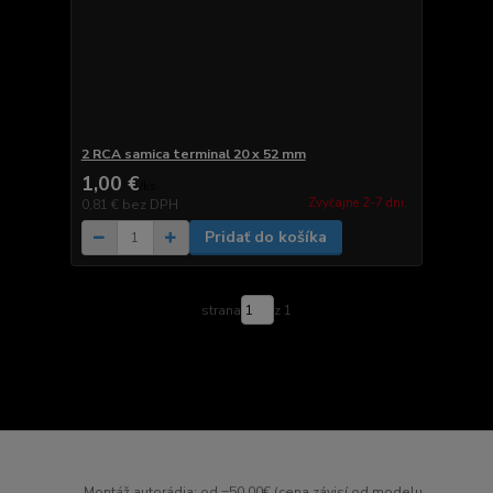
2 RCA samica terminal 20 x 52 mm
1,00 €
/
ks
Zvyčajne 2-7 dni.
0,81 €
bez DPH
Pridať do košíka
strana
z 1
Montáž autorádia: od =50,00€ (cena závisí od modelu