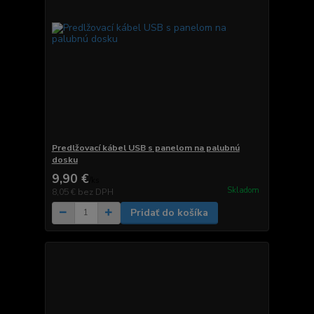
Predlžovací kábel USB s panelom na palubnú
dosku
9,90 €
/
ks
Skladom
8,05 €
bez DPH
Pridať do košíka